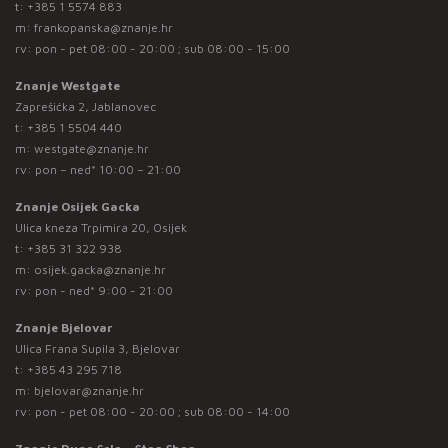
t:
+385 1 5574 883
m:
frankopanska@znanje.hr
rv: pon - pet 08:00 - 20:00 ; sub 08:00 - 15:00
Znanje Westgate
Zaprešićka 2, Jablanovec
t:
+385 1 5504 440
m:
westgate@znanje.hr
rv: pon – ned* 10:00 – 21:00
Znanje Osijek Gacka
Ulica kneza Trpimira 20, Osijek
t:
+385 31 322 938
m:
osijek.gacka@znanje.hr
rv: pon - ned* 9:00 - 21:00
Znanje Bjelovar
Ulica Frana Supila 3, Bjelovar
t:
+385 43 295 718
m:
bjelovar@znanje.hr
rv: pon - pet 08:00 - 20:00 ; sub 08:00 - 14:00