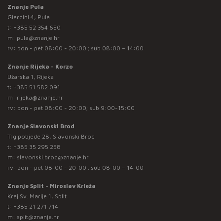
Znanje Pula
Giardini 4, Pula
t:
+385 52 354 650
m:
pula@znanje.hr
rv: pon - pet 08:00 - 20:00 ; sub 08:00 – 14:00
Znanje Rijeka - Korzo
Užarska 1, Rijeka
t:
+385 51 582 091
m:
rijeka@znanje.hr
rv: pon - pet 08:00 - 20:00; sub 9:00-15:00
Znanje Slavonski Brod
Trg pobjede 28, Slavonski Brod
t:
+385 35 295 258
m:
slavonski.brod@znanje.hr
rv: pon - pet 08:00 - 20:00 ; sub 08:00 – 14:00
Znanje Split - Miroslav Krleža
Kraj Sv. Marije 1, Split
t:
+385 21 271 714
m:
split@znanje.hr