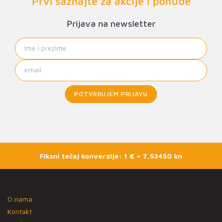
Prvi saznajte za akcije i ponude
Prijava na newsletter
POTVRĐUJEM PRIJAVU
Fiksni tečaj konverzije: 1 € = 7,53450 kn
O nama
Kontakt