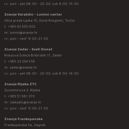
rv: pon - pet 08:00 - 20:00; sub 9:00-15:00
Znanje Varaždin - Lumini centar
Ulica grada Lipika 15, Donji Kneginec, Turčin
t:
+385 42 555 002
m:
lumini@znanje.hr
rv: pon - ned* 9:00-21:00
Znanje Zadar - Sveti Donat
Knezova Šubića Bribirskih 11, Zadar
t:
+385 23 254 518
m:
zadar@znanje.hr
rv: pon - pet 08:00 - 20:00; sub 8:00-14:00
Znanje Rijeka ZTC
Zvonimirova 3, Rijeka
t:
+385 51 581 370
m:
rijekaztc@znanje.hr
rv: pon - ned* 9:00-21:00
Znanje Frankopanska
Frankopanska 5a, Zagreb