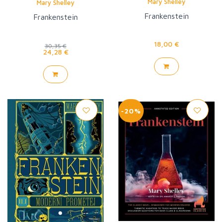
Mary Shelley
Mary Shelley
Frankenstein
Frankenstein
18,00 €
30,35 €
24,28 €
-20%