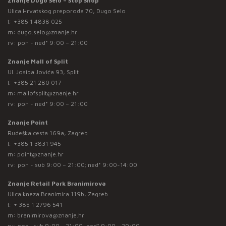
Znanje Dugo Selo – Stop Shop
Ulica Hrvatskog preporoda 70, Dugo Selo
t:
+385 1 4838 025
m:
dugo.selo@znanje.hr
rv: pon - ned* 9:00 – 21:00
Znanje Mall of Split
Ul. Josipa Jovića 93, Split
t:
+385 21 280 017
m:
mallofsplit@znanje.hr
rv: pon - ned* 9:00 – 21:00
Znanje Point
Rudeška cesta 169a, Zagreb
t:
+385 1 3831 945
m:
point@znanje.hr
rv: pon - sub 9:00 – 21:00; ned* 9:00-14:00
Znanje Retail Park Branimirova
Ulica kneza Branimira 119b, Zagreb
t:
+ 385 1 2796 541
m:
branimirova@znanje.hr
rv: pon -sub 9:00 - 21:00, ned* 9:00 - 20:00