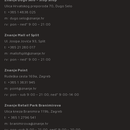
Ulica Hrvatskog preporoda 70, Dugo Selo
t:
+385 1 4838 025
m:
dugo.selo@znanje.hr
rv: pon - ned* 9:00 – 21:00
Znanje Mall of Split
Ul. Josipa Jovića 93, Split
t:
+385 21 280 017
m:
mallofsplit@znanje.hr
rv: pon - ned* 9:00 – 21:00
Znanje Point
Rudeška cesta 169a, Zagreb
t:
+385 1 3831 945
m:
point@znanje.hr
rv: pon - sub 9:00 – 21:00; ned* 9:00-14:00
Znanje Retail Park Branimirova
Ulica kneza Branimira 119b, Zagreb
t:
+ 385 1 2796 541
m:
branimirova@znanje.hr
rv: pon -sub 9:00 - 21:00, ned* 9:00 - 20:00