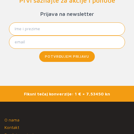
Prvi saznajte za akcije i ponude
Prijava na newsletter
POTVRĐUJEM PRIJAVU
Fiksni tečaj konverzije: 1 € = 7,53450 kn
O nama
Kontakt