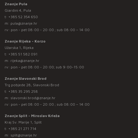
Znanje Pula
Giardini 4, Pula
t:
+385 52 354 650
m:
pula@znanje.hr
rv: pon - pet 08:00 - 20:00 ; sub 08:00 – 14:00
Znanje Rijeka - Korzo
Užarska 1, Rijeka
t:
+385 51 582 091
m:
rijeka@znanje.hr
rv: pon - pet 08:00 - 20:00; sub 9:00-15:00
Znanje Slavonski Brod
Trg pobjede 28, Slavonski Brod
t:
+385 35 295 258
m:
slavonski.brod@znanje.hr
rv: pon - pet 08:00 - 20:00 ; sub 08:00 – 14:00
Znanje Split - Miroslav Krleža
Kraj Sv. Marije 1, Split
t:
+385 21 271 714
m:
split@znanje.hr