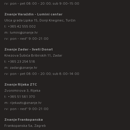
rv: pon - pet 08:00 - 20:00; sub 9:00-15:00
Znanje Varaždin - Lumini centar
Ulica grada Lipika 15, Donji Kneginec, Turčin
t:
+385 42 555 002
m:
lumini@znanje.hr
rv: pon - ned* 9:00-21:00
Znanje Zadar - Sveti Donat
Knezova Šubića Bribirskih 11, Zadar
t:
+385 23 254 518
m:
zadar@znanje.hr
rv: pon - pet 08:00 - 20:00; sub 8:00-14:00
Znanje Rijeka ZTC
Zvonimirova 3, Rijeka
t:
+385 51 581 370
m:
rijekaztc@znanje.hr
rv: pon - ned* 9:00-21:00
Znanje Frankopanska
Frankopanska 5a, Zagreb