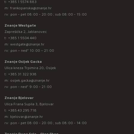
t:
+385 1 5574 883
m:
frankopanska@znanje.hr
rv: pon - pet 08:00 - 20:00 ; sub 08:00 - 15:00
Znanje Westgate
Zaprešićka 2, Jablanovec
t:
+385 1 5504 440
m:
westgate@znanje.hr
rv: pon – ned* 10:00 – 21:00
Znanje Osijek Gacka
Ulica kneza Trpimira 20, Osijek
t:
+385 31 322 938
m:
osijek.gacka@znanje.hr
rv: pon - ned* 9:00 - 21:00
Znanje Bjelovar
Ulica Frana Supila 3, Bjelovar
t:
+385 43 295 718
m:
bjelovar@znanje.hr
rv: pon - pet 08:00 - 20:00 ; sub 08:00 - 14:00
Znanje Dugo Selo – Stop Shop