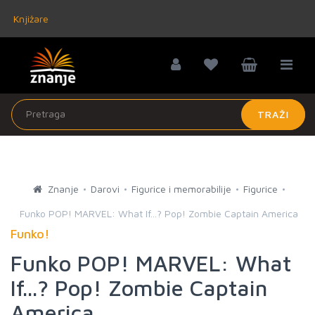
Knjižare
TRAŽI
Znanje
Darovi
Figurice i memorabilije
Figurice
Funko POP! MARVEL: What If...? Pop! Zombie Captain America
Funko!
Funko POP! MARVEL: What
If...? Pop! Zombie Captain
America