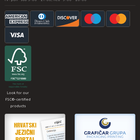
Look for our
FSC®-certified
products