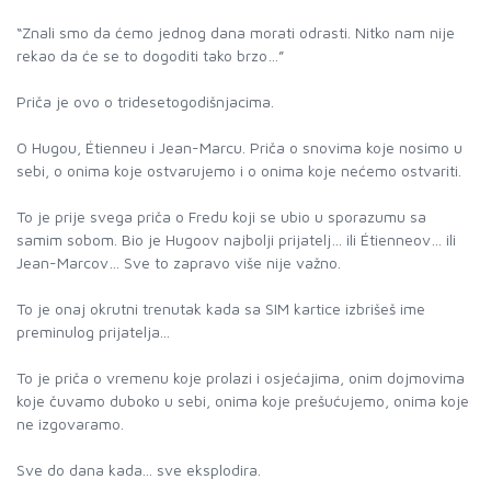
“Znali smo da ćemo jednog dana morati odrasti. Nitko nam nije
rekao da će se to dogoditi tako brzo…”
Priča je ovo o tridesetogodišnjacima.
O Hugou, Étienneu i Jean-Marcu. Priča o snovima koje nosimo u
sebi, o onima koje ostvarujemo i o onima koje nećemo ostvariti.
To je prije svega priča o Fredu koji se ubio u sporazumu sa
samim sobom. Bio je Hugoov najbolji prijatelj… ili Étienneov… ili
Jean-Marcov… Sve to zapravo više nije važno.
To je onaj okrutni trenutak kada sa SIM kartice izbrišeš ime
preminulog prijatelja...
To je priča o vremenu koje prolazi i osjećajima, onim dojmovima
koje čuvamo duboko u sebi, onima koje prešućujemo, onima koje
ne izgovaramo.
Sve do dana kada... sve eksplodira.