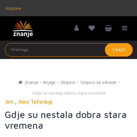
Knjižare
TRAŽI
Znanje
Knjige
Stripovi
Stripovi za odrasle
Gdje su nestala dobra stara vremena
Jim
,
Alex Tefenkgi
Gdje su nestala dobra stara
vremena