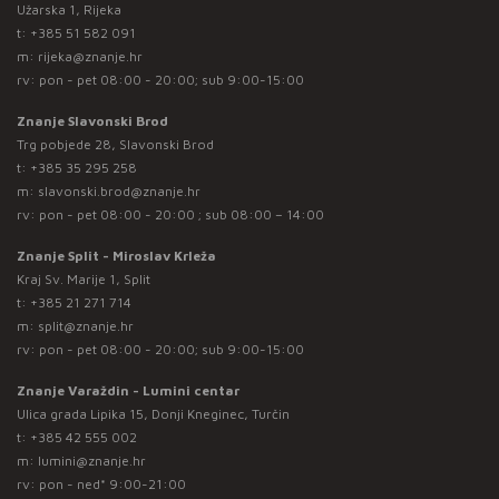
Užarska 1, Rijeka
t:
+385 51 582 091
m:
rijeka@znanje.hr
rv: pon - pet 08:00 - 20:00; sub 9:00-15:00
Znanje Slavonski Brod
Trg pobjede 28, Slavonski Brod
t:
+385 35 295 258
m:
slavonski.brod@znanje.hr
rv: pon - pet 08:00 - 20:00 ; sub 08:00 – 14:00
Znanje Split - Miroslav Krleža
Kraj Sv. Marije 1, Split
t:
+385 21 271 714
m:
split@znanje.hr
rv: pon - pet 08:00 - 20:00; sub 9:00-15:00
Znanje Varaždin - Lumini centar
Ulica grada Lipika 15, Donji Kneginec, Turčin
t:
+385 42 555 002
m:
lumini@znanje.hr
rv: pon - ned* 9:00-21:00