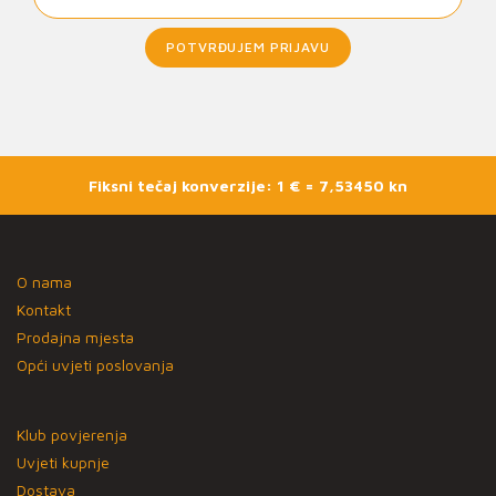
POTVRĐUJEM PRIJAVU
Fiksni tečaj konverzije: 1 € = 7,53450 kn
O nama
Kontakt
Prodajna mjesta
Opći uvjeti poslovanja
Klub povjerenja
Uvjeti kupnje
Dostava