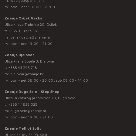
m:
westgate@znanje.hr
rv: pon – ned* 10:00 – 21:00
Znanje Osijek Gacka
Ulica kneza Trpimira 20, Osijek
t:
+385 31 322 938
m:
osijek.gacka@znanje.hr
rv: pon - ned* 9:00 - 21:00
Znanje Bjelovar
Ulica Frana Supila 3, Bjelovar
t:
+385 43 295 718
m:
bjelovar@znanje.hr
rv: pon - pet 08:00 - 20:00 ; sub 08:00 - 14:00
Znanje Dugo Selo – Stop Shop
Ulica Hrvatskog preporoda 70, Dugo Selo
t:
+385 1 4838 025
m:
dugo.selo@znanje.hr
rv: pon - ned* 9:00 – 21:00
Znanje Mall of Split
Ul. Josipa Jovića 93, Split