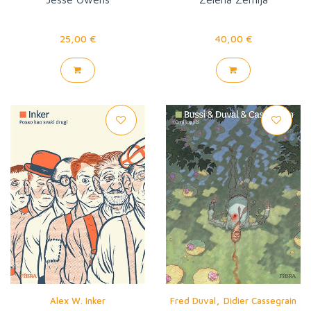
25,00 €
40,00 €
,
Alex W. Inker
Fred Duval
Didier Cassegrain