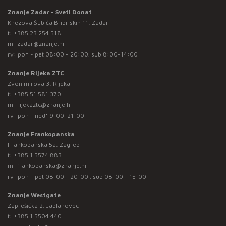
Znanje Zadar - Sveti Donat
Knezova Šubića Bribirskih 11, Zadar
t:
+385 23 254 518
m:
zadar@znanje.hr
rv: pon - pet 08:00 - 20:00; sub 8:00-14:00
Znanje Rijeka ZTC
Zvonimirova 3, Rijeka
t:
+385 51 581 370
m:
rijekaztc@znanje.hr
rv: pon - ned* 9:00-21:00
Znanje Frankopanska
Frankopanska 5a, Zagreb
t:
+385 1 5574 883
m:
frankopanska@znanje.hr
rv: pon - pet 08:00 - 20:00 ; sub 08:00 - 15:00
Znanje Westgate
Zaprešićka 2, Jablanovec
t:
+385 1 5504 440