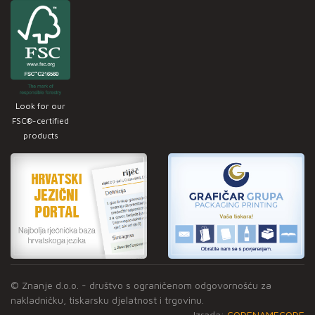
Look for our
FSC®-certified
products
© Znanje d.o.o. - društvo s ograničenom odgovornošću za
nakladničku, tiskarsku djelatnost i trgovinu.
Izrada:
CODENAMECODE