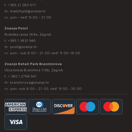
t:
+385 21 280 017
m:
mallofsplit@znanje.hr
rv: pon - ned* 9:00 – 21:00
Znanje Point
Rudeška cesta 169a, Zagreb
t:
+385 1 3831 945
m:
point@znanje.hr
rv: pon - sub 9:00 – 21:00; ned* 9:00-14:00
Znanje Retail Park Branimirova
Ulica kneza Branimira 119b, Zagreb
t:
+ 385 1 2796 541
m:
branimirova@znanje.hr
rv: pon -sub 9:00 - 21:00, ned* 9:00 - 20:00