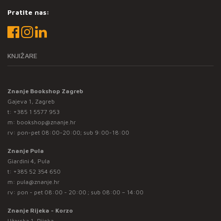
Pratite nas:
KNJIŽARE
Znanje Bookshop Zagreb
Gajeva 1, Zagreb
t:
+385 1 5577 953
m:
bookshop@znanje.hr
rv: pon-pet 08:00-20:00; sub 9:00-18:00
Znanje Pula
Giardini 4, Pula
t:
+385 52 354 650
m:
pula@znanje.hr
rv: pon - pet 08:00 - 20:00 ; sub 08:00 – 14:00
Znanje Rijeka - Korzo
Užarska 1, Rijeka