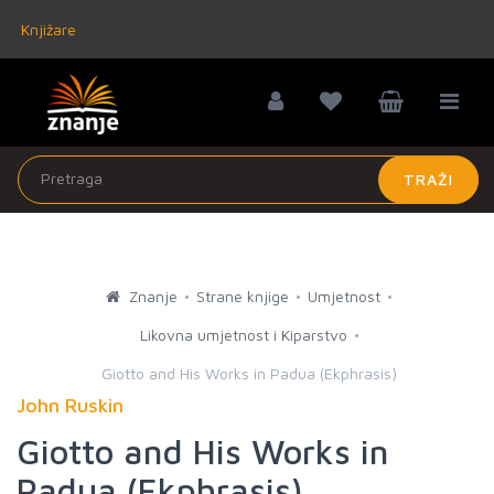
Knjižare
TRAŽI
Znanje
Strane knjige
Umjetnost
Likovna umjetnost i Kiparstvo
Giotto and His Works in Padua (Ekphrasis)
John Ruskin
Giotto and His Works in
Padua (Ekphrasis)