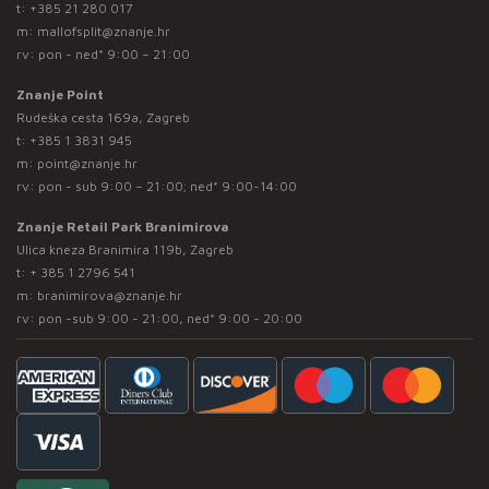
t:
+385 21 280 017
m:
mallofsplit@znanje.hr
rv: pon - ned* 9:00 – 21:00
Znanje Point
Rudeška cesta 169a, Zagreb
t:
+385 1 3831 945
m:
point@znanje.hr
rv: pon - sub 9:00 – 21:00; ned* 9:00-14:00
Znanje Retail Park Branimirova
Ulica kneza Branimira 119b, Zagreb
t:
+ 385 1 2796 541
m:
branimirova@znanje.hr
rv: pon -sub 9:00 - 21:00, ned* 9:00 - 20:00