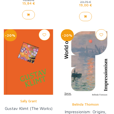
19,80 €
23,75 €
15,84 €
19,00 €
-20%
-20%
Sally Grant
Belinda Thomson
Gustav Klimt (The Works)
Impressionism: Origins,