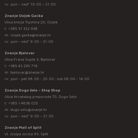
rv: pon – ned* 10:00 – 21:00
Znanje Osijek Gacka
Ulica kneza Trpimira 20, Osijek
t:
+385 31 322 938
m:
osijek.gacka@znanje.hr
rv: pon - ned* 9:00 - 21:00
Znanje Bjelovar
Ulica Frana Supila 3, Bjelovar
t:
+385 43 295 718
m:
bjelovar@znanje.hr
rv: pon - pet 08:00 - 20:00 ; sub 08:00 - 14:00
Znanje Dugo Selo – Stop Shop
Ulica Hrvatskog preporoda 70, Dugo Selo
t:
+385 1 4838 025
m:
dugo.selo@znanje.hr
rv: pon - ned* 9:00 – 21:00
Znanje Mall of Split
Ul. Josipa Jovića 93, Split