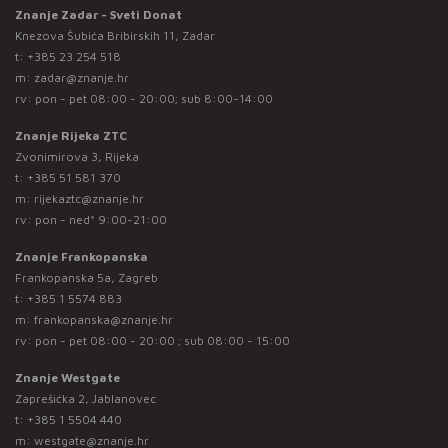
Znanje Zadar - Sveti Donat
Knezova Šubića Bribirskih 11, Zadar
t:
+385 23 254 518
m:
zadar@znanje.hr
rv: pon - pet 08:00 - 20:00; sub 8:00-14:00
Znanje Rijeka ZTC
Zvonimirova 3, Rijeka
t:
+385 51 581 370
m:
rijekaztc@znanje.hr
rv: pon - ned* 9:00-21:00
Znanje Frankopanska
Frankopanska 5a, Zagreb
t:
+385 1 5574 883
m:
frankopanska@znanje.hr
rv: pon - pet 08:00 - 20:00 ; sub 08:00 - 15:00
Znanje Westgate
Zaprešićka 2, Jablanovec
t:
+385 1 5504 440
m:
westgate@znanje.hr