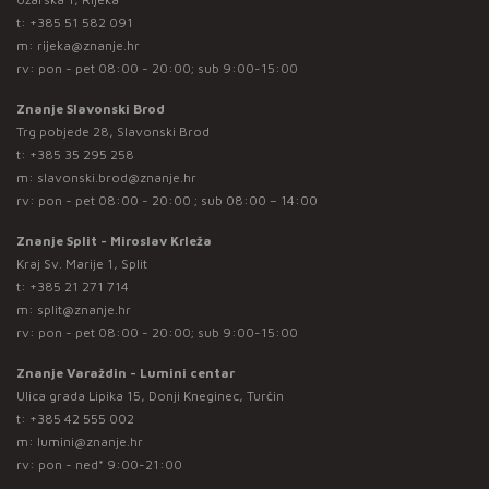
t:
+385 51 582 091
m:
rijeka@znanje.hr
rv: pon - pet 08:00 - 20:00; sub 9:00-15:00
Znanje Slavonski Brod
Trg pobjede 28, Slavonski Brod
t:
+385 35 295 258
m:
slavonski.brod@znanje.hr
rv: pon - pet 08:00 - 20:00 ; sub 08:00 – 14:00
Znanje Split - Miroslav Krleža
Kraj Sv. Marije 1, Split
t:
+385 21 271 714
m:
split@znanje.hr
rv: pon - pet 08:00 - 20:00; sub 9:00-15:00
Znanje Varaždin - Lumini centar
Ulica grada Lipika 15, Donji Kneginec, Turčin
t:
+385 42 555 002
m:
lumini@znanje.hr
rv: pon - ned* 9:00-21:00