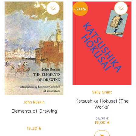
-20%
Sally Grant
Katsushika Hokusai (The
John Ruskin
Works)
Elements of Drawing
23,75 €
19,00 €
13,20 €