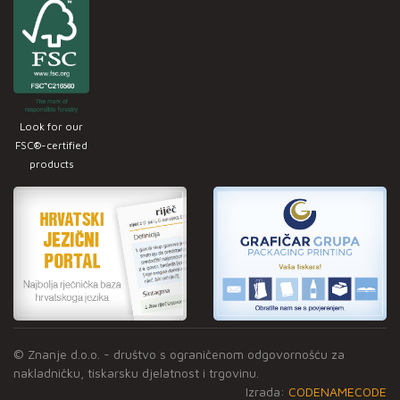
Look for our
FSC®-certified
products
© Znanje d.o.o. - društvo s ograničenom odgovornošću za
nakladničku, tiskarsku djelatnost i trgovinu.
Izrada:
CODENAMECODE