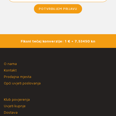
POTVRĐUJEM PRIJAVU
Fiksni tečaj konverzije: 1 € = 7,53450 kn
O nama
Kontakt
Prodajna mjesta
Opći uvjeti poslovanja
Klub povjerenja
Uvjeti kupnje
Dostava