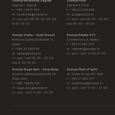
Znanje Bookshop Zagreb
Znanje Pula
Gajeva 1, Zagreb
Giardini 4, Pula
t:
+385 1 5577 953
t:
+385 52 354 650
m:
bookshop@znanje.hr
m:
pula@znanje.hr
rv: pon-pet 08:00-20:00; sub
rv: pon - pet 08:00 - 20:00 ;
9:00-18:00
sub 08:00 – 14:00
Znanje Zadar - Sveti Donat
Znanje Rijeka ZTC
Knezova Šubića Bribirskih 11,
Zvonimirova 3, Rijeka
Zadar
t:
+385 51 581 370
t:
+385 23 254 518
m:
rijekaztc@znanje.hr
m:
zadar@znanje.hr
rv: pon - ned* 9:00-21:00
rv: pon - pet 08:00 - 20:00;
sub 8:00-14:00
Znanje Dugo Selo – Stop Shop
Znanje Mall of Split
Ulica Hrvatskog preporoda 70,
Ul. Josipa Jovića 93, Split
Dugo Selo
t:
+385 21 280 017
t:
+385 1 4838 025
m:
mallofsplit@znanje.hr
m:
dugo.selo@znanje.hr
rv: pon - ned* 9:00 – 21:00
rv: pon - ned* 9:00 – 21:00