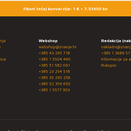
Fiksni tečaj konverzije: 1 € = 7,53450 kn
nja
Webshop
Redakcija (nak
e
webshop@znanje.hr
nakladni@znanj
+385 43 295 718
+385 1 3689 51
ica
+385 1 5504 440
Informacije za a
+385 51 582 091
Rukopisi
+385 23 254 518
+385 35 295 258
+385 52 354 650
+385 1 5577 953