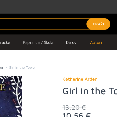
TRAŽI
gračke
Papirnica / Škola
Darovi
Autori
ror
Girl in the Tower
Katherine Arden
Girl in the 
13,20 €
10,56 €