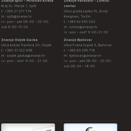
Znanje Split - Miroslav Krleža
Znanje Varaždin - Lumini
Kraj Sv. Marije 1, Split
centar
t:
+385 21 271 714
Ulica grada Lipika 15, Donji
m:
split@znanje.hr
Kneginec, Turčin
rv: pon - pet 08:00 - 20:00;
t:
+385 42 555 002
sub 9:00-15:00
m:
lumini@znanje.hr
rv: pon - ned* 9:00-21:00
Znanje Osijek Gacka
Znanje Bjelovar
Ulica kneza Trpimira 20, Osijek
Ulica Frana Supila 3, Bjelovar
t:
+385 31 322 938
t:
+385 43 295 718
m:
osijek.gacka@znanje.hr
m:
bjelovar@znanje.hr
rv: pon - ned* 9:00 - 21:00
rv: pon - pet 08:00 - 20:00 ;
sub 08:00 - 14:00