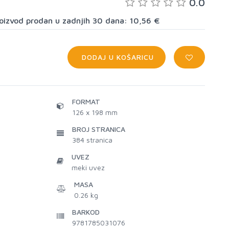
0.0
proizvod prodan u zadnjih 30 dana: 10,56 €
DODAJ U KOŠARICU
FORMAT
126 x 198 mm
BROJ STRANICA
384
stranica
UVEZ
meki uvez
MASA
0.26 kg
BARKOD
9781785031076