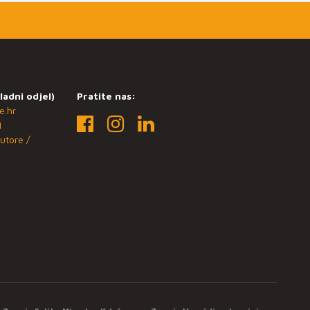
ladni odjel)
Pratite nas:
e.hr
1
utore /