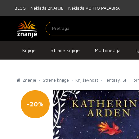
BLOG
|
Naklada ZNANJE
|
Naklada VORTO PALABRA
Knjige
Strane knjige
Multimedija
I
Znanje
Strane knjige
Književnost
Fantasy, SF i Hor
-20%