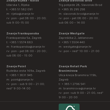
Znanje Rijeka - Korzo
Znanje Slavonski Brod
Užarska 1, Rijeka
Trg pobjede 28, Slavonski Brod
t:
+385 51 582 091
t:
+385 35 295 258
m:
rijeka@znanje.hr
m:
slavonski.brod@znanje.hr
rv: pon - pet 08:00 - 20:00;
rv: pon - pet 08:00 - 20:00 ;
sub 9:00-15:00
sub 08:00 – 14:00
Znanje Frankopanska
Znanje Westgate
Frankopanska 5a, Zagreb
Zaprešićka 2, Jablanovec
t:
+385 1 5574 883
t:
+385 1 5504 440
m:
frankopanska@znanje.hr
m:
westgate@znanje.hr
rv: pon - pet 08:00 - 20:00 ;
rv: pon – ned* 10:00 – 21:00
sub 08:00 - 15:00
Znanje Point
Znanje Retail Park
Rudeška cesta 169a, Zagreb
Branimirova
t:
+385 1 3831 945
Ulica kneza Branimira 119b,
m:
point@znanje.hr
Zagreb
rv: pon - sub 9:00 – 21:00;
t:
+ 385 1 2796 541
ned* 9:00-14:00
m:
branimirova@znanje.hr
rv: pon -sub 9:00 - 21:00, ned*
9:00 - 20:00