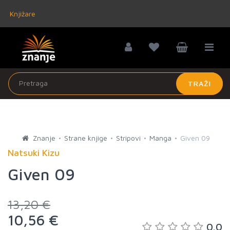
Knjižare
TRAŽI
Znanje
Strane knjige
Stripovi
Manga
Given 09
Natsuki Kizu
Given 09
13,20 €
10,56 €
0.0