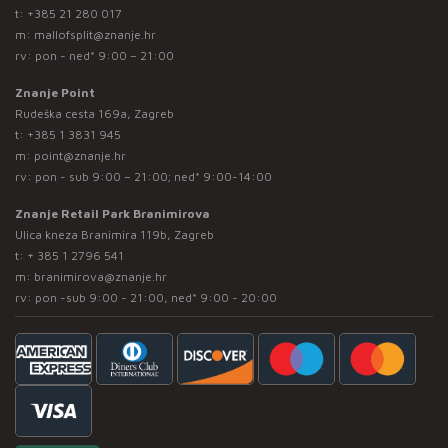
t:
+385 21 280 017
m:
mallofsplit@znanje.hr
rv: pon - ned* 9:00 – 21:00
Znanje Point
Rudeška cesta 169a, Zagreb
t:
+385 1 3831 945
m:
point@znanje.hr
rv: pon - sub 9:00 – 21:00; ned* 9:00-14:00
Znanje Retail Park Branimirova
Ulica kneza Branimira 119b, Zagreb
t:
+ 385 1 2796 541
m:
branimirova@znanje.hr
rv: pon -sub 9:00 - 21:00, ned* 9:00 - 20:00