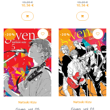
13,20 €
13,20 €
10,56 €
10,56 €
-20%
-20%
Natsuki Kizu
Natsuki Kizu
Given, vol. 01
Given, vol. 05