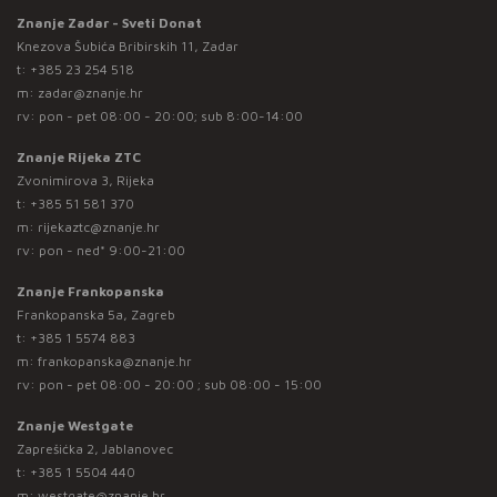
Znanje Zadar - Sveti Donat
Knezova Šubića Bribirskih 11, Zadar
t:
+385 23 254 518
m:
zadar@znanje.hr
rv: pon - pet 08:00 - 20:00; sub 8:00-14:00
Znanje Rijeka ZTC
Zvonimirova 3, Rijeka
t:
+385 51 581 370
m:
rijekaztc@znanje.hr
rv: pon - ned* 9:00-21:00
Znanje Frankopanska
Frankopanska 5a, Zagreb
t:
+385 1 5574 883
m:
frankopanska@znanje.hr
rv: pon - pet 08:00 - 20:00 ; sub 08:00 - 15:00
Znanje Westgate
Zaprešićka 2, Jablanovec
t:
+385 1 5504 440
m:
westgate@znanje.hr