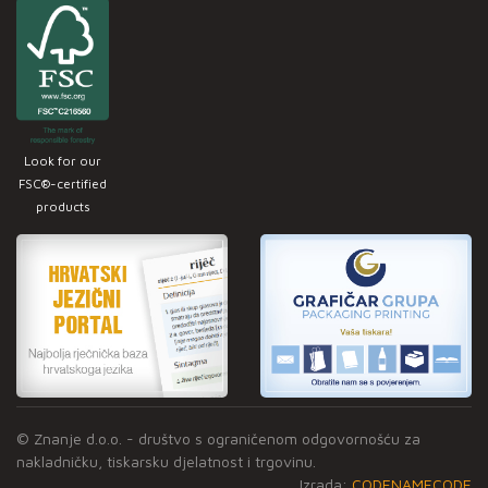
Look for our
FSC®-certified
products
© Znanje d.o.o. - društvo s ograničenom odgovornošću za
nakladničku, tiskarsku djelatnost i trgovinu.
Izrada:
CODENAMECODE