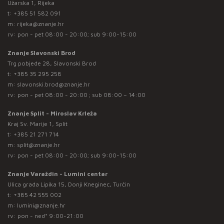
Užarska 1, Rijeka
t:
+385 51 582 091
m:
rijeka@znanje.hr
rv: pon - pet 08:00 - 20:00; sub 9:00-15:00
Znanje Slavonski Brod
Trg pobjede 28, Slavonski Brod
t:
+385 35 295 258
m:
slavonski.brod@znanje.hr
rv: pon - pet 08:00 - 20:00 ; sub 08:00 – 14:00
Znanje Split - Miroslav Krleža
Kraj Sv. Marije 1, Split
t:
+385 21 271 714
m:
split@znanje.hr
rv: pon - pet 08:00 - 20:00; sub 9:00-15:00
Znanje Varaždin - Lumini centar
Ulica grada Lipika 15, Donji Kneginec, Turčin
t:
+385 42 555 002
m:
lumini@znanje.hr
rv: pon - ned* 9:00-21:00