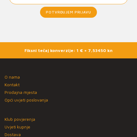
POTVRĐUJEM PRIJAVU
Fiksni tečaj konverzije: 1 € = 7,53450 kn
O nama
Kontakt
Prodajna mjesta
Opći uvjeti poslovanja
Klub povjerenja
Uvjeti kupnje
Dostava