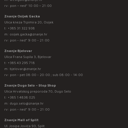
rv: pon – ned* 10:00 – 21:00
Znanje Osijek Gacka
Ulica kneza Trpimira 20, Osijek
t:
+385 31 322 938
m:
osijek.gacka@znanje.hr
rv: pon - ned* 9:00 - 21:00
Znanje Bjelovar
Ulica Frana Supila 3, Bjelovar
t:
+385 43 295 718
m:
bjelovar@znanje.hr
rv: pon - pet 08:00 - 20:00 ; sub 08:00 - 14:00
Znanje Dugo Selo – Stop Shop
Ulica Hrvatskog preporoda 70, Dugo Selo
t:
+385 1 4838 025
m:
dugo.selo@znanje.hr
rv: pon - ned* 9:00 – 21:00
Znanje Mall of Split
Ul. Josipa Jovića 93, Split