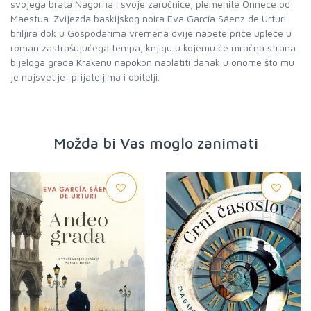
svojega brata Nagorna i svoje zaručnice, plemenite Onnece od
Maestua. Zvijezda baskijskog noira Eva García Sáenz de Urturi
briljira dok u Gospodarima vremena dvije napete priče upleće u
roman zastrašujućega tempa, knjigu u kojemu će mračna strana
bijeloga grada Krakenu napokon naplatiti danak u onome što mu
je najsvetije: prijateljima i obitelji.
Možda bi Vas moglo zanimati