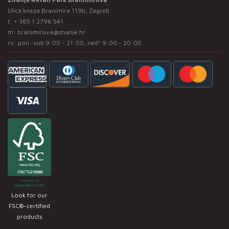
Ulica kneza Branimira 119b, Zagreb
t:
+ 385 1 2796 541
m:
branimirova@znanje.hr
rv: pon -sub 9:00 - 21:00, ned* 9:00 - 20:00
Look for our
FSC®-certified
products