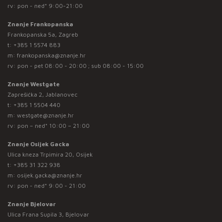
rv: pon - ned* 9:00-21:00
Znanje Frankopanska
Frankopanska 5a, Zagreb
t:
+385 1 5574 883
m:
frankopanska@znanje.hr
rv: pon - pet 08:00 - 20:00 ; sub 08:00 - 15:00
Znanje Westgate
Zaprešićka 2, Jablanovec
t:
+385 1 5504 440
m:
westgate@znanje.hr
rv: pon – ned* 10:00 – 21:00
Znanje Osijek Gacka
Ulica kneza Trpimira 20, Osijek
t:
+385 31 322 938
m:
osijek.gacka@znanje.hr
rv: pon - ned* 9:00 - 21:00
Znanje Bjelovar
Ulica Frana Supila 3, Bjelovar