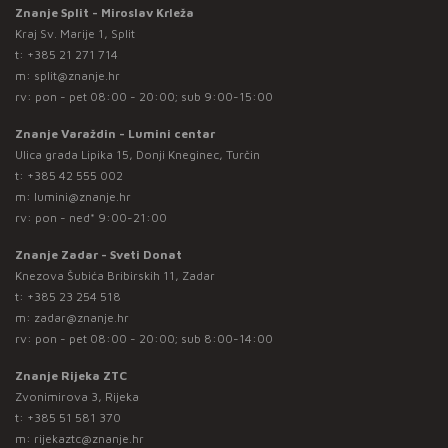
Znanje Split - Miroslav Krleža
Kraj Sv. Marije 1, Split
t:
+385 21 271 714
m:
split@znanje.hr
rv: pon - pet 08:00 - 20:00; sub 9:00-15:00
Znanje Varaždin - Lumini centar
Ulica grada Lipika 15, Donji Kneginec, Turčin
t:
+385 42 555 002
m:
lumini@znanje.hr
rv: pon - ned* 9:00-21:00
Znanje Zadar - Sveti Donat
Knezova Šubića Bribirskih 11, Zadar
t:
+385 23 254 518
m:
zadar@znanje.hr
rv: pon - pet 08:00 - 20:00; sub 8:00-14:00
Znanje Rijeka ZTC
Zvonimirova 3, Rijeka
t:
+385 51 581 370
m:
rijekaztc@znanje.hr