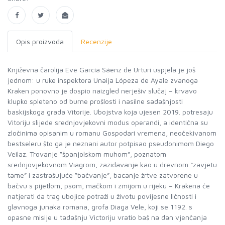
Opis proizvoda
Recenzije
Književna čarolija Eve García Sáenz de Urturi uspjela je još
jednom: u ruke inspektora Unaija Lópeza de Ayale zvanoga
Kraken ponovno je dospio naizgled nerješiv slučaj – krvavo
klupko spleteno od burne prošlosti i nasilne sadašnjosti
baskijskoga grada Vitorije. Ubojstva koja ujesen 2019. potresaju
Vitoriju slijede srednjovjekovni modus operandi, a identična su
zločinima opisanim u romanu Gospodari vremena, neočekivanom
bestseleru što ga je neznani autor potpisao pseudonimom Diego
Veilaz. Trovanje “španjolskom muhom”, poznatom
srednjovjekovnom Viagrom, zazidavanje kao u drevnom “zavjetu
tame” i zastrašujuće “bačvanje”, bacanje žrtve zatvorene u
bačvu s pijetlom, psom, mačkom i zmijom u rijeku – Krakena će
natjerati da trag ubojice potraži u životu povijesne ličnosti i
glavnoga junaka romana, grofa Diaga Vele, koji se 1192. s
opasne misije u tadašnju Victoriju vratio baš na dan vjenčanja