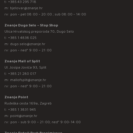
t:
+385 43 295 718
m:
bjelovar@znanje.hr
rv: pon - pet 08:00 - 20:00 ; sub 08:00 - 14:00
Znanje Dugo Selo – Stop Shop
Ulica Hrvatskog preporoda 70, Dugo Selo
t:
+385 1 4838 025
m:
dugo.selo@znanje.hr
rv: pon - ned* 9:00 – 21:00
Znanje Mall of Split
Ul. Josipa Jovića 93, Split
t:
+385 21 280 017
m:
mallofsplit@znanje.hr
rv: pon - ned* 9:00 – 21:00
Znanje Point
Rudeška cesta 169a, Zagreb
t:
+385 1 3831 945
m:
point@znanje.hr
rv: pon - sub 9:00 – 21:00; ned* 9:00-14:00
Znanje Retail Park Branimirova