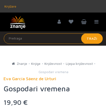
Knjižare
TRAŽI
Znanje
Knjige
Književnost
Lijepa književnost
Gospodari vremena
Eva García Sáenz de Urturi
Gospodari vremena
19,90 €