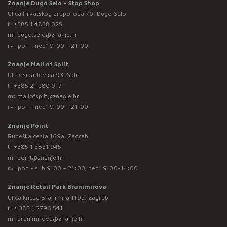
Znanje Dugo Selo – Stop Shop
Ulica Hrvatskog preporoda 70, Dugo Selo
t:
+385 1 4838 025
m:
dugo.selo@znanje.hr
rv: pon - ned* 9:00 – 21:00
Znanje Mall of Split
Ul. Josipa Jovića 93, Split
t:
+385 21 280 017
m:
mallofsplit@znanje.hr
rv: pon - ned* 9:00 – 21:00
Znanje Point
Rudeška cesta 169a, Zagreb
t:
+385 1 3831 945
m:
point@znanje.hr
rv: pon - sub 9:00 – 21:00; ned* 9:00-14:00
Znanje Retail Park Branimirova
Ulica kneza Branimira 119b, Zagreb
t:
+ 385 1 2796 541
m:
branimirova@znanje.hr