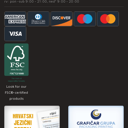
rv: pon -sub 9:00 - 21:00, ned* 9:00 - 20:00
Look for our
FSC®-certified
products