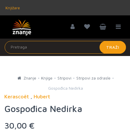
Knjižare
TRAŽI
Znanje
Knjige
Stripovi
Stripovi za odrasle
Gospođica Nedirka
Kerascoët
,
Hubert
Gospođica Nedirka
30,00 €