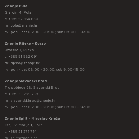
Znanje Pula
Giardini 4, Pula
t:
+385 52 354 650
m:
pula@znanje.hr
rv: pon - pet 08:00 - 20:00 ; sub 08:00 – 14:00
Znanje Rijeka - Korzo
Užarska 1, Rijeka
t:
+385 51 582 091
m:
rijeka@znanje.hr
rv: pon - pet 08:00 - 20:00; sub 9:00-15:00
Znanje Slavonski Brod
Trg pobjede 28, Slavonski Brod
t:
+385 35 295 258
m:
slavonski.brod@znanje.hr
rv: pon - pet 08:00 - 20:00 ; sub 08:00 – 14:00
Znanje Split - Miroslav Krleža
Kraj Sv. Marije 1, Split
t:
+385 21 271 714
m:
split@znanje.hr