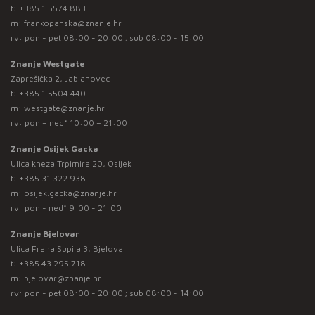
t:
+385 1 5574 883
m:
frankopanska@znanje.hr
rv: pon - pet 08:00 - 20:00 ; sub 08:00 - 15:00
Znanje Westgate
Zaprešićka 2, Jablanovec
t:
+385 1 5504 440
m:
westgate@znanje.hr
rv: pon – ned* 10:00 – 21:00
Znanje Osijek Gacka
Ulica kneza Trpimira 20, Osijek
t:
+385 31 322 938
m:
osijek.gacka@znanje.hr
rv: pon - ned* 9:00 - 21:00
Znanje Bjelovar
Ulica Frana Supila 3, Bjelovar
t:
+385 43 295 718
m:
bjelovar@znanje.hr
rv: pon - pet 08:00 - 20:00 ; sub 08:00 - 14:00