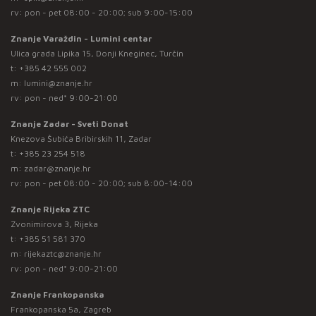
rv: pon - pet 08:00 - 20:00; sub 9:00-15:00
Znanje Varaždin - Lumini centar
Ulica grada Lipika 15, Donji Kneginec, Turčin
t:
+385 42 555 002
m:
lumini@znanje.hr
rv: pon - ned* 9:00-21:00
Znanje Zadar - Sveti Donat
Knezova Šubića Bribirskih 11, Zadar
t:
+385 23 254 518
m:
zadar@znanje.hr
rv: pon - pet 08:00 - 20:00; sub 8:00-14:00
Znanje Rijeka ZTC
Zvonimirova 3, Rijeka
t:
+385 51 581 370
m:
rijekaztc@znanje.hr
rv: pon - ned* 9:00-21:00
Znanje Frankopanska
Frankopanska 5a, Zagreb