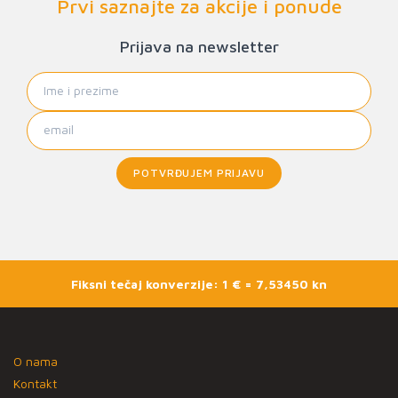
Prvi saznajte za akcije i ponude
Prijava na newsletter
POTVRĐUJEM PRIJAVU
Fiksni tečaj konverzije: 1 € = 7,53450 kn
O nama
Kontakt