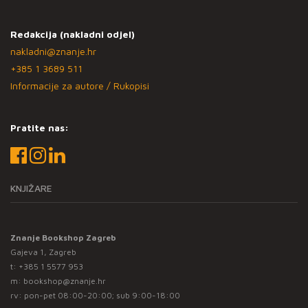
Redakcija (nakladni odjel)
nakladni@znanje.hr
+385 1 3689 511
Informacije za autore / Rukopisi
Pratite nas:
KNJIŽARE
Znanje Bookshop Zagreb
Gajeva 1, Zagreb
t:
+385 1 5577 953
m:
bookshop@znanje.hr
rv: pon-pet 08:00-20:00; sub 9:00-18:00