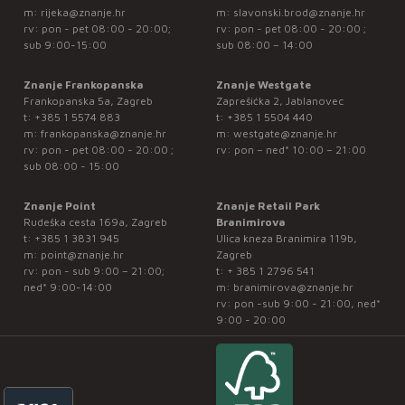
m:
rijeka@znanje.hr
m:
slavonski.brod@znanje.hr
rv: pon - pet 08:00 - 20:00;
rv: pon - pet 08:00 - 20:00 ;
sub 9:00-15:00
sub 08:00 – 14:00
Znanje Frankopanska
Znanje Westgate
Frankopanska 5a, Zagreb
Zaprešićka 2, Jablanovec
t:
+385 1 5574 883
t:
+385 1 5504 440
m:
frankopanska@znanje.hr
m:
westgate@znanje.hr
rv: pon - pet 08:00 - 20:00 ;
rv: pon – ned* 10:00 – 21:00
sub 08:00 - 15:00
Znanje Point
Znanje Retail Park
Rudeška cesta 169a, Zagreb
Branimirova
t:
+385 1 3831 945
Ulica kneza Branimira 119b,
m:
point@znanje.hr
Zagreb
rv: pon - sub 9:00 – 21:00;
t:
+ 385 1 2796 541
ned* 9:00-14:00
m:
branimirova@znanje.hr
rv: pon -sub 9:00 - 21:00, ned*
9:00 - 20:00