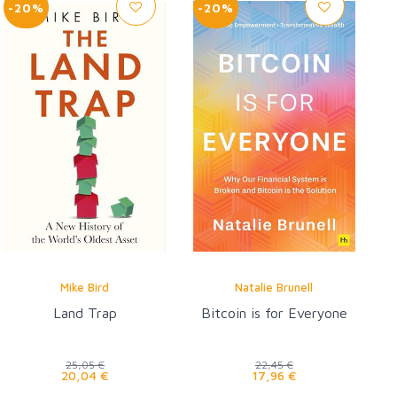
-20%
-20%
Mike Bird
Natalie Brunell
Land Trap
Bitcoin is for Everyone
25,05 €
22,45 €
20,04 €
17,96 €