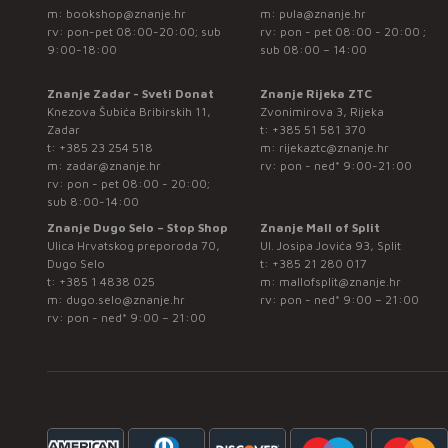
m:
bookshop@znanje.hr
m:
pula@znanje.hr
rv: pon-pet 08:00-20:00; sub
rv: pon - pet 08:00 - 20:00 ;
9:00-18:00
sub 08:00 – 14:00
Znanje Zadar - Sveti Donat
Znanje Rijeka ZTC
Knezova Šubića Bribirskih 11,
Zvonimirova 3, Rijeka
Zadar
t:
+385 51 581 370
t:
+385 23 254 518
m:
rijekaztc@znanje.hr
m:
zadar@znanje.hr
rv: pon - ned* 9:00-21:00
rv: pon - pet 08:00 - 20:00;
sub 8:00-14:00
Znanje Dugo Selo – Stop Shop
Znanje Mall of Split
Ulica Hrvatskog preporoda 70,
Ul. Josipa Jovića 93, Split
Dugo Selo
t:
+385 21 280 017
t:
+385 1 4838 025
m:
mallofsplit@znanje.hr
m:
dugo.selo@znanje.hr
rv: pon - ned* 9:00 – 21:00
rv: pon - ned* 9:00 – 21:00