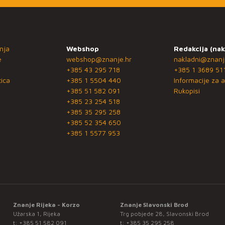
nja
Webshop
Redakcija (nak
e
webshop@znanje.hr
nakladni@znanj
+385 43 295 718
+385 1 3689 51
ica
+385 1 5504 440
Informacije za a
+385 51 582 091
Rukopisi
+385 23 254 518
+385 35 295 258
+385 52 354 650
+385 1 5577 953
Znanje Rijeka - Korzo
Znanje Slavonski Brod
Užarska 1, Rijeka
Trg pobjede 28, Slavonski Brod
t:
+385 51 582 091
t:
+385 35 295 258