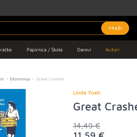
TRAŽI
gračke
Papirnica / Škola
Darovi
Autori
ti
Ekonomija
Great Crashes
Linda Yueh
Great Crash
14,49 €
11,59 €