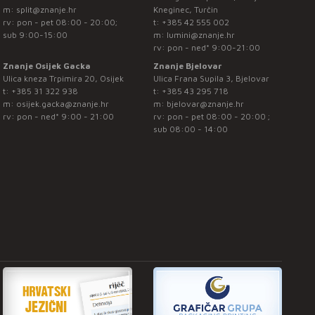
m:
split@znanje.hr
Kneginec, Turčin
rv: pon - pet 08:00 - 20:00;
t:
+385 42 555 002
sub 9:00-15:00
m:
lumini@znanje.hr
rv: pon - ned* 9:00-21:00
Znanje Osijek Gacka
Znanje Bjelovar
Ulica kneza Trpimira 20, Osijek
Ulica Frana Supila 3, Bjelovar
t:
+385 31 322 938
t:
+385 43 295 718
m:
osijek.gacka@znanje.hr
m:
bjelovar@znanje.hr
rv: pon - ned* 9:00 - 21:00
rv: pon - pet 08:00 - 20:00 ;
sub 08:00 - 14:00