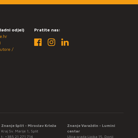
ladni odjel)
Pratite nas:
e.hr
1
utore /
Znanje Split - Miroslav Krleža
Znanje Varaždin - Lumini
Kraj Sv. Marije 1, Split
centar
t:
+385 21 271 714
Ulica grada Lipika 15, Donji