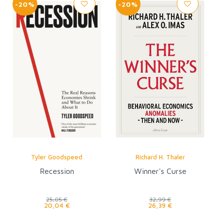
-20%
-20%
Tyler Goodspeed
Richard H. Thaler
Recession
Winner's Curse
25,05 €
32,99 €
20,04 €
26,39 €