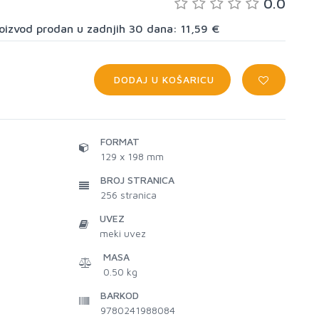
0.0
proizvod prodan u zadnjih 30 dana: 11,59 €
DODAJ U KOŠARICU
FORMAT
129 x 198 mm
BROJ STRANICA
256
stranica
UVEZ
meki uvez
MASA
0.50 kg
BARKOD
9780241988084