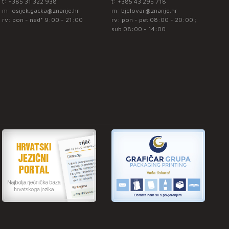
t:
+385 31 322 938
t:
+385 43 295 718
m:
osijek.gacka@znanje.hr
m:
bjelovar@znanje.hr
rv: pon - ned* 9:00 - 21:00
rv: pon - pet 08:00 - 20:00 ;
sub 08:00 - 14:00