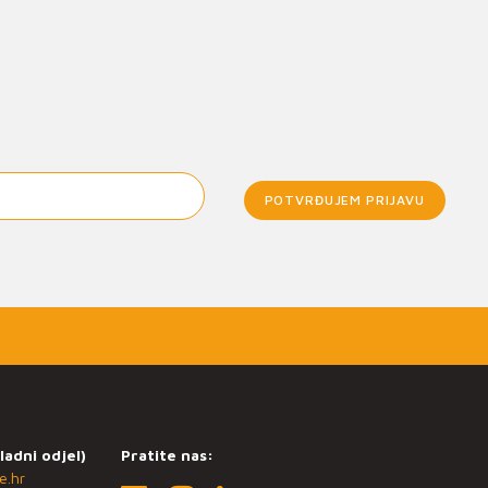
POTVRĐUJEM PRIJAVU
ladni odjel)
Pratite nas:
e.hr