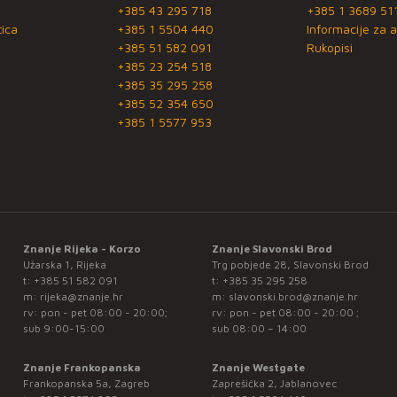
+385 43 295 718
+385 1 3689 51
ica
+385 1 5504 440
Informacije za a
+385 51 582 091
Rukopisi
+385 23 254 518
+385 35 295 258
+385 52 354 650
+385 1 5577 953
Znanje Rijeka - Korzo
Znanje Slavonski Brod
Užarska 1, Rijeka
Trg pobjede 28, Slavonski Brod
t:
+385 51 582 091
t:
+385 35 295 258
m:
rijeka@znanje.hr
m:
slavonski.brod@znanje.hr
rv: pon - pet 08:00 - 20:00;
rv: pon - pet 08:00 - 20:00 ;
sub 9:00-15:00
sub 08:00 – 14:00
Znanje Frankopanska
Znanje Westgate
Frankopanska 5a, Zagreb
Zaprešićka 2, Jablanovec