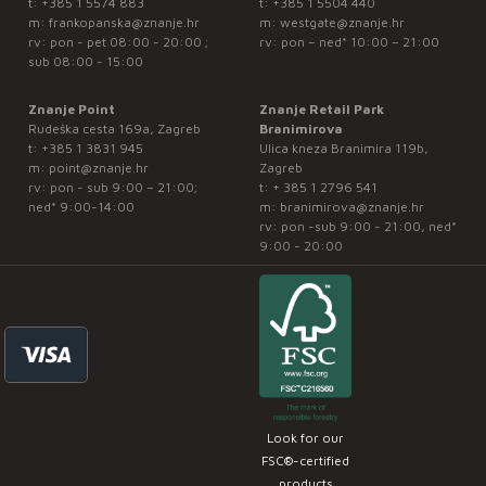
t:
+385 1 5574 883
t:
+385 1 5504 440
m:
frankopanska@znanje.hr
m:
westgate@znanje.hr
rv: pon - pet 08:00 - 20:00 ;
rv: pon – ned* 10:00 – 21:00
sub 08:00 - 15:00
Znanje Point
Znanje Retail Park
Rudeška cesta 169a, Zagreb
Branimirova
t:
+385 1 3831 945
Ulica kneza Branimira 119b,
m:
point@znanje.hr
Zagreb
rv: pon - sub 9:00 – 21:00;
t:
+ 385 1 2796 541
ned* 9:00-14:00
m:
branimirova@znanje.hr
rv: pon -sub 9:00 - 21:00, ned*
9:00 - 20:00
Look for our
FSC®-certified
products