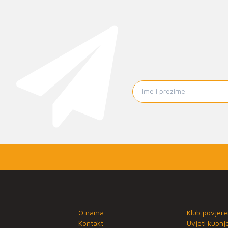
O nama
Klub povjere
Kontakt
Uvjeti kupnj