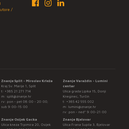
1
utore /
Znanje Split - Miroslav Krleža
Znanje Varaždin - Lumini
Kraj Sv. Marije 1, Split
centar
t:
+385 21 271 714
Ulica grada Lipika 15, Donji
m:
split@znanje.hr
Kneginec, Turčin
rv: pon - pet 08:00 - 20:00;
t:
+385 42 555 002
sub 9:00-15:00
m:
lumini@znanje.hr
rv: pon - ned* 9:00-21:00
Znanje Osijek Gacka
Znanje Bjelovar
Ulica kneza Trpimira 20, Osijek
Ulica Frana Supila 3, Bjelovar