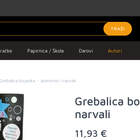
TRAŽI
gračke
Papirnica / Škola
Darovi
Autori
Grebalica bojanka - Jednorozi i narvali
Grebalica bo
narvali
11,93 €