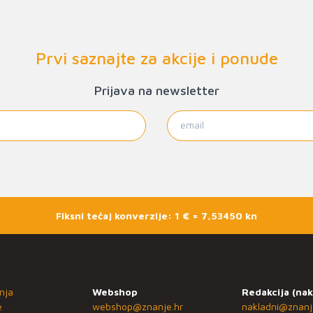
Prvi saznajte za akcije i ponude
Prijava na newsletter
Fiksni tečaj konverzije: 1 € = 7,53450 kn
nja
Webshop
Redakcija (nak
e
webshop@znanje.hr
nakladni@znanj