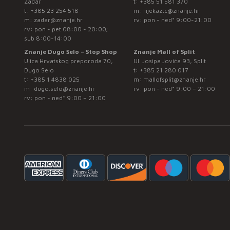
Zadar
t:
+385 51 581 370
t:
+385 23 254 518
m:
rijekaztc@znanje.hr
m:
zadar@znanje.hr
rv: pon - ned* 9:00-21:00
rv: pon - pet 08:00 - 20:00;
sub 8:00-14:00
Znanje Dugo Selo – Stop Shop
Znanje Mall of Split
Ulica Hrvatskog preporoda 70,
Ul. Josipa Jovića 93, Split
Dugo Selo
t:
+385 21 280 017
t:
+385 1 4838 025
m:
mallofsplit@znanje.hr
m:
dugo.selo@znanje.hr
rv: pon - ned* 9:00 – 21:00
rv: pon - ned* 9:00 – 21:00