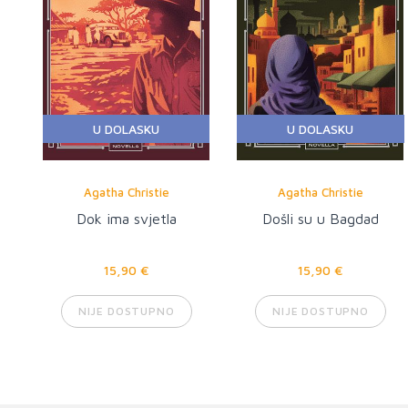
U DOLASKU
U DOLASKU
Agatha Christie
Agatha Christie
Dok ima svjetla
Došli su u Bagdad
15,90 €
15,90 €
NIJE DOSTUPNO
NIJE DOSTUPNO