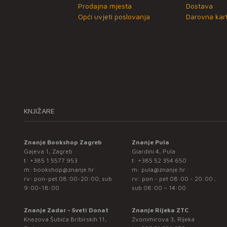
Prodajna mjesta
Dostava
Opći uvjeti poslovanja
Darovna kart
KNJIŽARE
Znanje Bookshop Zagreb
Znanje Pula
Gajeva 1, Zagreb
Giardini 4, Pula
t:
+385 1 5577 953
t:
+385 52 354 650
m:
bookshop@znanje.hr
m:
pula@znanje.hr
rv: pon-pet 08:00-20:00; sub
rv: pon - pet 08:00 - 20:00 ;
9:00-18:00
sub 08:00 – 14:00
Znanje Zadar - Sveti Donat
Znanje Rijeka ZTC
Knezova Šubića Bribirskih 11,
Zvonimirova 3, Rijeka