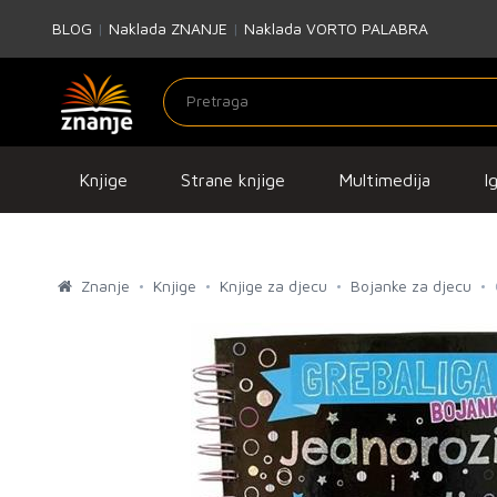
BLOG
|
Naklada ZNANJE
|
Naklada VORTO PALABRA
Knjige
Strane knjige
Multimedija
I
Znanje
Knjige
Knjige za djecu
Bojanke za djecu