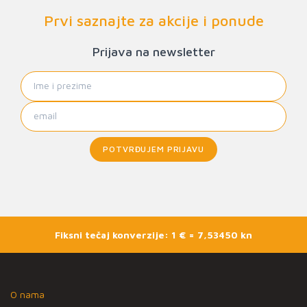
Prvi saznajte za akcije i ponude
Prijava na newsletter
POTVRĐUJEM PRIJAVU
Fiksni tečaj konverzije: 1 € = 7,53450 kn
O nama