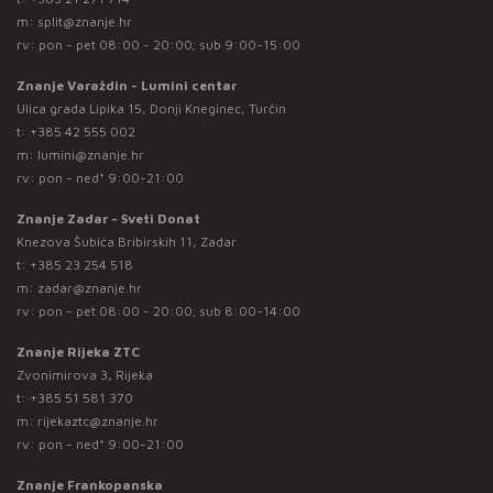
m:
split@znanje.hr
rv: pon - pet 08:00 - 20:00; sub 9:00-15:00
Znanje Varaždin - Lumini centar
Ulica grada Lipika 15, Donji Kneginec, Turčin
t:
+385 42 555 002
m:
lumini@znanje.hr
rv: pon - ned* 9:00-21:00
Znanje Zadar - Sveti Donat
Knezova Šubića Bribirskih 11, Zadar
t:
+385 23 254 518
m:
zadar@znanje.hr
rv: pon - pet 08:00 - 20:00; sub 8:00-14:00
Znanje Rijeka ZTC
Zvonimirova 3, Rijeka
t:
+385 51 581 370
m:
rijekaztc@znanje.hr
rv: pon - ned* 9:00-21:00
Znanje Frankopanska