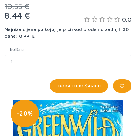
10,55 €
8,44 €
0.0
Najniža cijena po kojoj je proizvod prodan u zadnjih 30
dana: 8,44 €
Količina
DODAJ U KOŠARICU
-20%