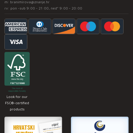
m:
branimirova@znanje.hr
rv: pon -sub 9:00 - 21:00, ned* 9:00 - 20:00
Look for our
FSC®-certified
products