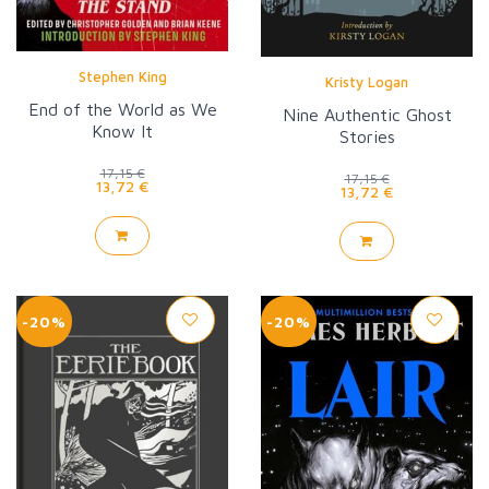
Stephen King
Kristy Logan
End of the World as We
Nine Authentic Ghost
Know It
Stories
17,15 €
17,15 €
13,72 €
13,72 €
-20%
-20%