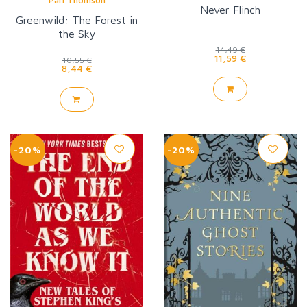
Pari Thomson
Never Flinch
Greenwild: The Forest in
the Sky
14,49 €
11,59 €
10,55 €
8,44 €
-20%
-20%