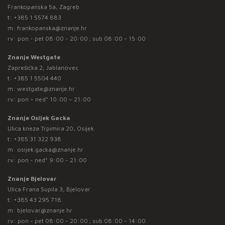
Frankopanska 5a, Zagreb
t:
+385 1 5574 883
m:
frankopanska@znanje.hr
rv: pon - pet 08:00 - 20:00 ; sub 08:00 - 15:00
Znanje Westgate
Zaprešićka 2, Jablanovec
t:
+385 1 5504 440
m:
westgate@znanje.hr
rv: pon – ned* 10:00 – 21:00
Znanje Osijek Gacka
Ulica kneza Trpimira 20, Osijek
t:
+385 31 322 938
m:
osijek.gacka@znanje.hr
rv: pon - ned* 9:00 - 21:00
Znanje Bjelovar
Ulica Frana Supila 3, Bjelovar
t:
+385 43 295 718
m:
bjelovar@znanje.hr
rv: pon - pet 08:00 - 20:00 ; sub 08:00 - 14:00