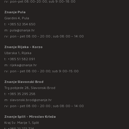
rv: pon-pet 08:00-20:00; sub 9:00-18:00
Znanje Pula
Giardini 4, Pula
t:
+385 52 354 650
m:
pula@znanje.hr
rv: pon - pet 08:00 - 20:00 ; sub 08:00 – 14:00
Znanje Rijeka - Korzo
Užarska 1, Rijeka
t:
+385 51 582 091
m:
rijeka@znanje.hr
rv: pon - pet 08:00 - 20:00; sub 9:00-15:00
Znanje Slavonski Brod
Trg pobjede 28, Slavonski Brod
t:
+385 35 295 258
m:
slavonski.brod@znanje.hr
rv: pon - pet 08:00 - 20:00 ; sub 08:00 – 14:00
Znanje Split - Miroslav Krleža
Kraj Sv. Marije 1, Split
t:
+385 21 271 714