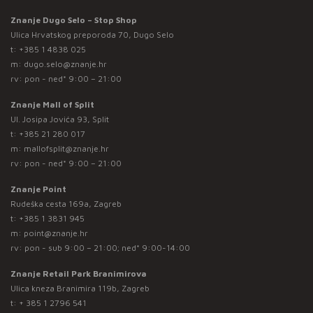
Znanje Dugo Selo – Stop Shop
Ulica Hrvatskog preporoda 70, Dugo Selo
t:
+385 1 4838 025
m:
dugo.selo@znanje.hr
rv: pon - ned* 9:00 – 21:00
Znanje Mall of Split
Ul. Josipa Jovića 93, Split
t:
+385 21 280 017
m:
mallofsplit@znanje.hr
rv: pon - ned* 9:00 – 21:00
Znanje Point
Rudeška cesta 169a, Zagreb
t:
+385 1 3831 945
m:
point@znanje.hr
rv: pon - sub 9:00 – 21:00; ned* 9:00-14:00
Znanje Retail Park Branimirova
Ulica kneza Branimira 119b, Zagreb
t:
+ 385 1 2796 541