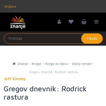
Knjižare
TRAŽI
Znanje
Knjige
Knjige za djecu
Dječji romani
Gregov dnevnik: Rodrick rastura
Jeff Kinney
Gregov dnevnik: Rodrick
rastura