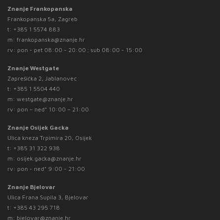
Znanje Frankopanska
Frankopanska 5a, Zagreb
t:
+385 1 5574 883
m:
frankopanska@znanje.hr
rv: pon - pet 08:00 - 20:00 ; sub 08:00 - 15:00
Znanje Westgate
Zaprešićka 2, Jablanovec
t:
+385 1 5504 440
m:
westgate@znanje.hr
rv: pon – ned* 10:00 – 21:00
Znanje Osijek Gacka
Ulica kneza Trpimira 20, Osijek
t:
+385 31 322 938
m:
osijek.gacka@znanje.hr
rv: pon - ned* 9:00 - 21:00
Znanje Bjelovar
Ulica Frana Supila 3, Bjelovar
t:
+385 43 295 718
m:
bjelovar@znanje.hr