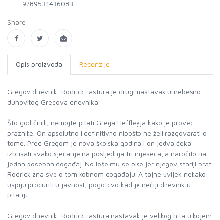
9789531436083
Share:
Opis proizvoda
Recenzije
Gregov dnevnik: Rodrick rastura je drugi nastavak urnebesno
duhovitog Gregova dnevnika.
Što god činili, nemojte pitati Grega Heffleyja kako je proveo
praznike. On apsolutno i definitivno nipošto ne želi razgovarati o
tome. Pred Gregom je nova školska godina i on jedva čeka
izbrisati svako sjećanje na posljednja tri mjeseca, a naročito na
jedan poseban događaj. No loše mu se piše jer njegov stariji brat
Rodrick zna sve o tom kobnom događaju. A tajne uvijek nekako
uspiju procuriti u javnost, pogotovo kad je nečiji dnevnik u
pitanju.
Gregov dnevnik: Rodrick rastura nastavak je velikog hita u kojem