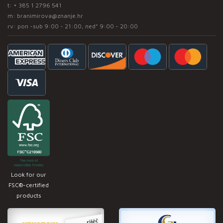
t:
+ 385 1 2796 541
m:
branimirova@znanje.hr
rv: pon -sub 9:00 - 21:00, ned* 9:00 - 20:00
Look for our
FSC®-certified
products