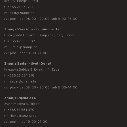
Kraj Sv. Marije 1, Split
t:
+385 21 271 714
m:
split@znanje.hr
rv: pon - pet 08:00 - 20:00; sub 9:00-15:00
Znanje Varaždin - Lumini centar
Ulica grada Lipika 15, Donji Kneginec, Turčin
t:
+385 42 555 002
m:
lumini@znanje.hr
rv: pon - ned* 9:00-21:00
Znanje Zadar - Sveti Donat
Knezova Šubića Bribirskih 11, Zadar
t:
+385 23 254 518
m:
zadar@znanje.hr
rv: pon - pet 08:00 - 20:00; sub 8:00-14:00
Znanje Rijeka ZTC
Zvonimirova 3, Rijeka
t:
+385 51 581 370
m:
rijekaztc@znanje.hr
rv: pon - ned* 9:00-21:00