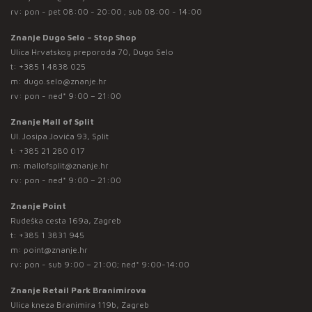
rv: pon - pet 08:00 - 20:00 ; sub 08:00 - 14:00
Znanje Dugo Selo – Stop Shop
Ulica Hrvatskog preporoda 70, Dugo Selo
t:
+385 1 4838 025
m:
dugo.selo@znanje.hr
rv: pon - ned* 9:00 – 21:00
Znanje Mall of Split
Ul. Josipa Jovića 93, Split
t:
+385 21 280 017
m:
mallofsplit@znanje.hr
rv: pon - ned* 9:00 – 21:00
Znanje Point
Rudeška cesta 169a, Zagreb
t:
+385 1 3831 945
m:
point@znanje.hr
rv: pon - sub 9:00 – 21:00; ned* 9:00-14:00
Znanje Retail Park Branimirova
Ulica kneza Branimira 119b, Zagreb