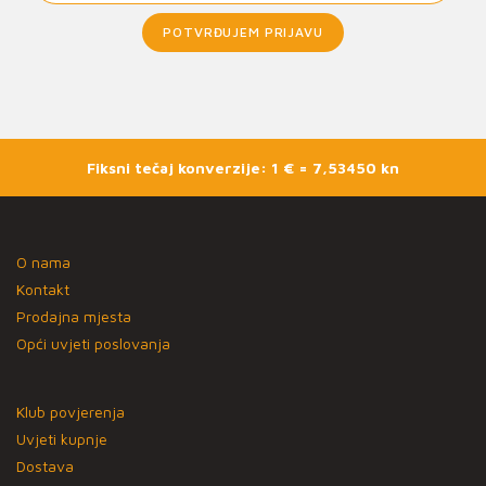
POTVRĐUJEM PRIJAVU
Fiksni tečaj konverzije: 1 € = 7,53450 kn
O nama
Kontakt
Prodajna mjesta
Opći uvjeti poslovanja
Klub povjerenja
Uvjeti kupnje
Dostava