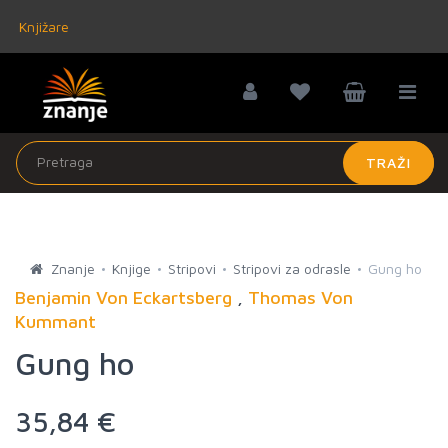
Knjižare
TRAŽI
Znanje
Knjige
Stripovi
Stripovi za odrasle
Gung ho
Benjamin Von Eckartsberg
,
Thomas Von
Kummant
Gung ho
35,84 €