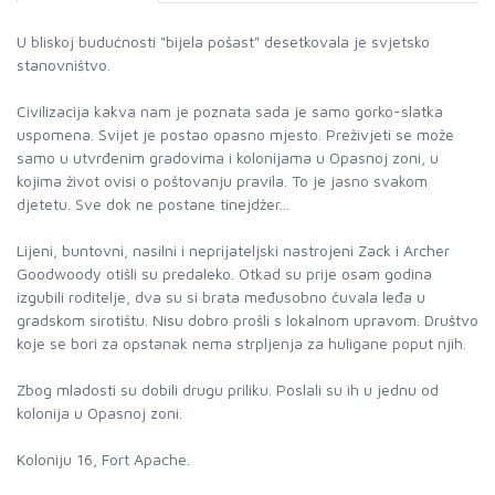
U bliskoj budućnosti "bijela pošast" desetkovala je svjetsko
stanovništvo.
Civilizacija kakva nam je poznata sada je samo gorko-slatka
uspomena. Svijet je postao opasno mjesto. Preživjeti se može
samo u utvrđenim gradovima i kolonijama u Opasnoj zoni, u
kojima život ovisi o poštovanju pravila. To je jasno svakom
djetetu. Sve dok ne postane tinejdžer...
Lijeni, buntovni, nasilni i neprijateljski nastrojeni Zack i Archer
Goodwoody otišli su predaleko. Otkad su prije osam godina
izgubili roditelje, dva su si brata međusobno čuvala leđa u
gradskom sirotištu. Nisu dobro prošli s lokalnom upravom. Društvo
koje se bori za opstanak nema strpljenja za huligane poput njih.
Zbog mladosti su dobili drugu priliku. Poslali su ih u jednu od
kolonija u Opasnoj zoni.
Koloniju 16, Fort Apache.