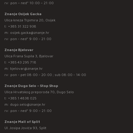
rv: pon – ned* 10:00 – 21:00
Znanje Osijek Gacka
Ulica kneza Trpimira 20, Osijek
t:
+385 31 322 938
m:
osijek.gacka@znanje.hr
rv: pon - ned* 9:00 - 21:00
Znanje Bjelovar
Ulica Frana Supila 3, Bjelovar
t:
+385 43 295 718
m:
bjelovar@znanje.hr
rv: pon - pet 08:00 - 20:00 ; sub 08:00 - 14:00
Znanje Dugo Selo – Stop Shop
Ulica Hrvatskog preporoda 70, Dugo Selo
t:
+385 1 4838 025
m:
dugo.selo@znanje.hr
rv: pon - ned* 9:00 – 21:00
Znanje Mall of Split
Ul. Josipa Jovića 93, Split