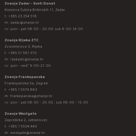
Znanje Zadar - Sveti Donat
Knezova Šubića Bribirskih 11, Zadar
t:
+385 23 254 518
m:
zadar@znanje.hr
rv: pon - pet 08:00 - 20:00; sub 8:00-14:00
Znanje Rijeka ZTC
Zvonimirova 3, Rijeka
t:
+385 51 581 370
m:
rijekaztc@znanje.hr
rv: pon - ned* 9:00-21:00
Znanje Frankopanska
Frankopanska 5a, Zagreb
t:
+385 1 5574 883
m:
frankopanska@znanje.hr
rv: pon - pet 08:00 - 20:00 ; sub 08:00 - 15:00
Znanje Westgate
Zaprešićka 2, Jablanovec
t:
+385 1 5504 440
m:
westgate@znanje.hr