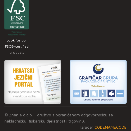
Look for our
FSC®-certified
products
© Znanje d.o.o. - društvo s ograničenom odgovornošću za
nakladničku, tiskarsku djelatnost i trgovinu.
Izrada:
CODENAMECODE