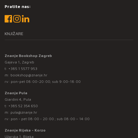
Pratite nas:
KNJIŽARE
Znanje Bookshop Zagreb
Gajeva 1, Zagreb
t:
+385 1 5577 953
m:
bookshop@znanje.hr
rv: pon-pet 08:00-20:00; sub 9:00-18:00
Znanje Pula
Giardini 4, Pula
t:
+385 52 354 650
m:
pula@znanje.hr
rv: pon - pet 08:00 - 20:00 ; sub 08:00 – 14:00
Znanje Rijeka - Korzo
Užarska 1, Rijeka