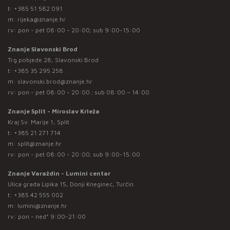
t:
+385 51 582 091
m:
rijeka@znanje.hr
rv: pon - pet 08:00 - 20:00; sub 9:00-15:00
Znanje Slavonski Brod
Trg pobjede 28, Slavonski Brod
t:
+385 35 295 258
m:
slavonski.brod@znanje.hr
rv: pon - pet 08:00 - 20:00 ; sub 08:00 – 14:00
Znanje Split - Miroslav Krleža
Kraj Sv. Marije 1, Split
t:
+385 21 271 714
m:
split@znanje.hr
rv: pon - pet 08:00 - 20:00; sub 9:00-15:00
Znanje Varaždin - Lumini centar
Ulica grada Lipika 15, Donji Kneginec, Turčin
t:
+385 42 555 002
m:
lumini@znanje.hr
rv: pon - ned* 9:00-21:00