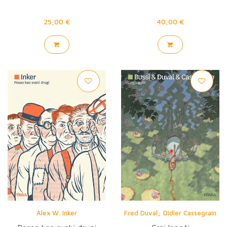
25,00 €
40,00 €
,
Alex W. Inker
Fred Duval
Didier Cassegrain