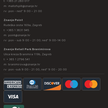
t:
+385 21 280 017
m:
mallofsplit@znanje.hr
rv: pon - ned* 9:00 – 21:00
Znanje Point
Rudeška cesta 169a, Zagreb
t:
+385 1 3831 945
m:
point@znanje.hr
rv: pon - sub 9:00 – 21:00; ned* 9:00-14:00
Znanje Retail Park Branimirova
Ulica kneza Branimira 119b, Zagreb
t:
+ 385 1 2796 541
m:
branimirova@znanje.hr
rv: pon -sub 9:00 - 21:00, ned* 9:00 - 20:00