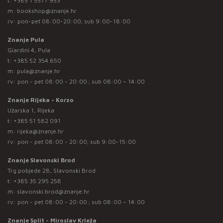
t:
+385 1 5577 953
m:
bookshop@znanje.hr
rv: pon-pet 08:00-20:00; sub 9:00-18:00
Znanje Pula
Giardini 4, Pula
t:
+385 52 354 650
m:
pula@znanje.hr
rv: pon - pet 08:00 - 20:00 ; sub 08:00 – 14:00
Znanje Rijeka - Korzo
Užarska 1, Rijeka
t:
+385 51 582 091
m:
rijeka@znanje.hr
rv: pon - pet 08:00 - 20:00; sub 9:00-15:00
Znanje Slavonski Brod
Trg pobjede 28, Slavonski Brod
t:
+385 35 295 258
m:
slavonski.brod@znanje.hr
rv: pon - pet 08:00 - 20:00 ; sub 08:00 – 14:00
Znanje Split - Miroslav Krleža