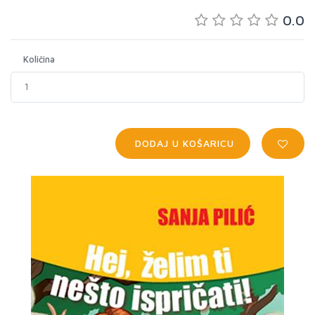
0.0
Količina
DODAJ U KOŠARICU