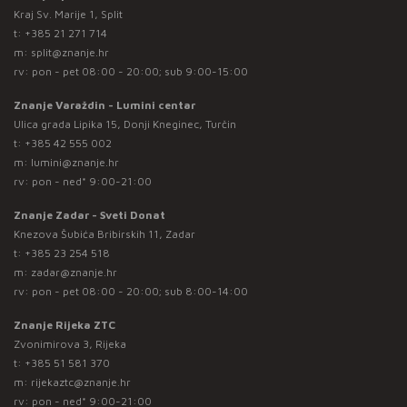
Kraj Sv. Marije 1, Split
t:
+385 21 271 714
m:
split@znanje.hr
rv: pon - pet 08:00 - 20:00; sub 9:00-15:00
Znanje Varaždin - Lumini centar
Ulica grada Lipika 15, Donji Kneginec, Turčin
t:
+385 42 555 002
m:
lumini@znanje.hr
rv: pon - ned* 9:00-21:00
Znanje Zadar - Sveti Donat
Knezova Šubića Bribirskih 11, Zadar
t:
+385 23 254 518
m:
zadar@znanje.hr
rv: pon - pet 08:00 - 20:00; sub 8:00-14:00
Znanje Rijeka ZTC
Zvonimirova 3, Rijeka
t:
+385 51 581 370
m:
rijekaztc@znanje.hr
rv: pon - ned* 9:00-21:00