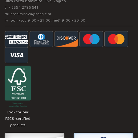
Ulica kneza Branimira 119b, Zagreb
t:
+ 385 1 2796 541
m:
branimirova@znanje.hr
rv: pon -sub 9:00 - 21:00, ned* 9:00 - 20:00
Look for our
FSC®-certified
products