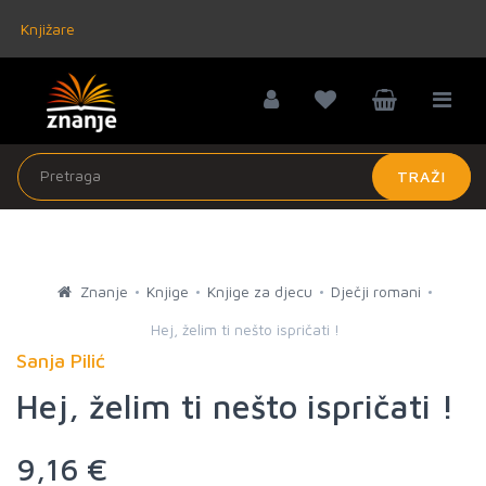
Knjižare
TRAŽI
Znanje
Knjige
Knjige za djecu
Dječji romani
Hej, želim ti nešto ispričati !
Sanja Pilić
Hej, želim ti nešto ispričati !
9,16 €