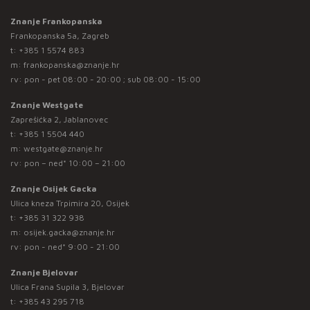
Znanje Frankopanska
Frankopanska 5a, Zagreb
t:
+385 1 5574 883
m:
frankopanska@znanje.hr
rv: pon - pet 08:00 - 20:00 ; sub 08:00 - 15:00
Znanje Westgate
Zaprešićka 2, Jablanovec
t:
+385 1 5504 440
m:
westgate@znanje.hr
rv: pon – ned* 10:00 – 21:00
Znanje Osijek Gacka
Ulica kneza Trpimira 20, Osijek
t:
+385 31 322 938
m:
osijek.gacka@znanje.hr
rv: pon - ned* 9:00 - 21:00
Znanje Bjelovar
Ulica Frana Supila 3, Bjelovar
t:
+385 43 295 718