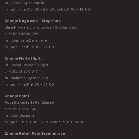
m:
bjelovar@znanje.hr
rv: pon - pet 08:00 - 20:00 ; sub 08:00 - 14:00
Znanje Dugo Selo – Stop Shop
Ulica Hrvatskog preporoda 70, Dugo Selo
t:
+385 1 4838 025
m:
dugo.selo@znanje.hr
rv: pon - ned* 9:00 – 21:00
Znanje Mall of Split
Ul. Josipa Jovića 93, Split
t:
+385 21 280 017
m:
mallofsplit@znanje.hr
rv: pon - ned* 9:00 – 21:00
Znanje Point
Rudeška cesta 169a, Zagreb
t:
+385 1 3831 945
m:
point@znanje.hr
rv: pon - sub 9:00 – 21:00; ned* 9:00-14:00
Znanje Retail Park Branimirova