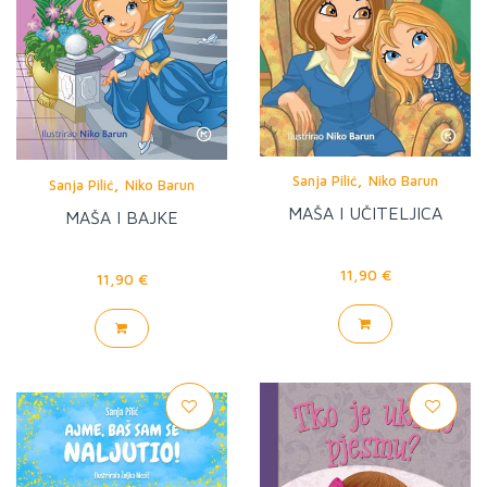
,
,
Sanja Pilić
Niko Barun
Sanja Pilić
Niko Barun
MAŠA I UČITELJICA
MAŠA I BAJKE
11,90 €
11,90 €