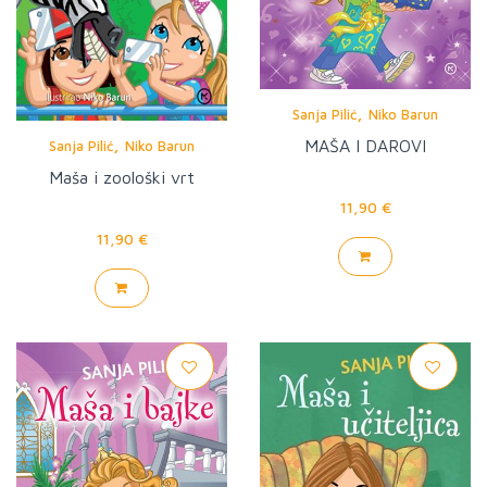
,
Sanja Pilić
Niko Barun
,
MAŠA I DAROVI
Sanja Pilić
Niko Barun
Maša i zoološki vrt
11,90 €
11,90 €