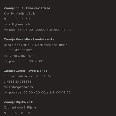
Znanje Split - Miroslav Krleža
Kraj Sv. Marije 1, Split
t:
+385 21 271 714
m:
split@znanje.hr
rv: pon - pet 08:00 - 20:00; sub 9:00-15:00
Znanje Varaždin - Lumini centar
Ulica grada Lipika 15, Donji Kneginec, Turčin
t:
+385 42 555 002
m:
lumini@znanje.hr
rv: pon - ned* 9:00-21:00
Znanje Zadar - Sveti Donat
Knezova Šubića Bribirskih 11, Zadar
t:
+385 23 254 518
m:
zadar@znanje.hr
rv: pon - pet 08:00 - 20:00; sub 8:00-14:00
Znanje Rijeka ZTC
Zvonimirova 3, Rijeka
t:
+385 51 581 370