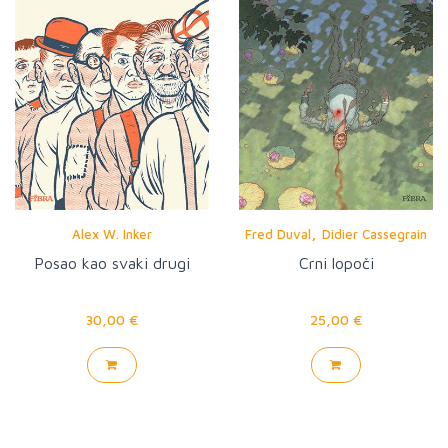
,
Alex W. Inker
Fred Duval
Didier Cassegrain
Posao kao svaki drugi
Crni lopoči
30,00 €
25,00 €