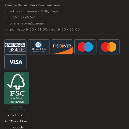
Znanje Retail Park Branimirova
Ulica kneza Branimira 119b, Zagreb
t:
+ 385 1 2796 541
m:
branimirova@znanje.hr
rv: pon -sub 9:00 - 21:00, ned* 9:00 - 20:00
Look for our
FSC®-certified
products