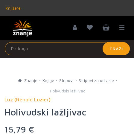
Knjižare
TRAŽI
Znanje
Knjige
Stripovi
Stripovi za odrasle
Holivudski lažljivac
Luz (Rénald Luzier)
Holivudski lažljivac
15,79 €