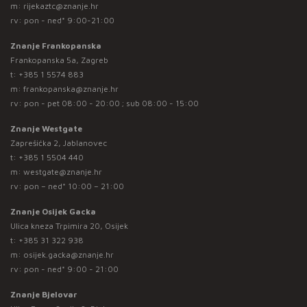
m:
rijekaztc@znanje.hr
rv: pon - ned* 9:00-21:00
Znanje Frankopanska
Frankopanska 5a, Zagreb
t:
+385 1 5574 883
m:
frankopanska@znanje.hr
rv: pon - pet 08:00 - 20:00 ; sub 08:00 - 15:00
Znanje Westgate
Zaprešićka 2, Jablanovec
t:
+385 1 5504 440
m:
westgate@znanje.hr
rv: pon – ned* 10:00 – 21:00
Znanje Osijek Gacka
Ulica kneza Trpimira 20, Osijek
t:
+385 31 322 938
m:
osijek.gacka@znanje.hr
rv: pon - ned* 9:00 - 21:00
Znanje Bjelovar