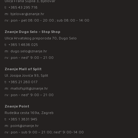
Ulica Frana Supila 3, Bjelovar
t:
+385 43 295 718
m:
bjelovar@znanje.hr
rv: pon - pet 08:00 - 20:00 ; sub 08:00 - 14:00
Znanje Dugo Selo – Stop Shop
Ulica Hrvatskog preporoda 70, Dugo Selo
t:
+385 1 4838 025
m:
dugo.selo@znanje.hr
rv: pon - ned* 9:00 – 21:00
Znanje Mall of Split
Ul. Josipa Jovića 93, Split
t:
+385 21 280 017
m:
mallofsplit@znanje.hr
rv: pon - ned* 9:00 – 21:00
Znanje Point
Rudeška cesta 169a, Zagreb
t:
+385 1 3831 945
m:
point@znanje.hr
rv: pon - sub 9:00 – 21:00; ned* 9:00-14:00