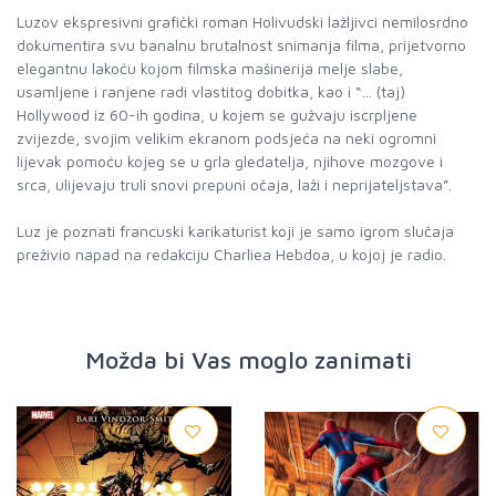
Luzov ekspresivni grafički roman Holivudski lažljivci nemilosrdno
dokumentira svu banalnu brutalnost snimanja filma, prijetvorno
elegantnu lakoću kojom filmska mašinerija melje slabe,
usamljene i ranjene radi vlastitog dobitka, kao i “… (taj)
Hollywood iz 60-ih godina, u kojem se gužvaju iscrpljene
zvijezde, svojim velikim ekranom podsjeća na neki ogromni
lijevak pomoću kojeg se u grla gledatelja, njihove mozgove i
srca, ulijevaju truli snovi prepuni očaja, laži i neprijateljstava”.
Luz je poznati francuski karikaturist koji je samo igrom slučaja
preživio napad na redakciju Charliea Hebdoa, u kojoj je radio.
Možda bi Vas moglo zanimati