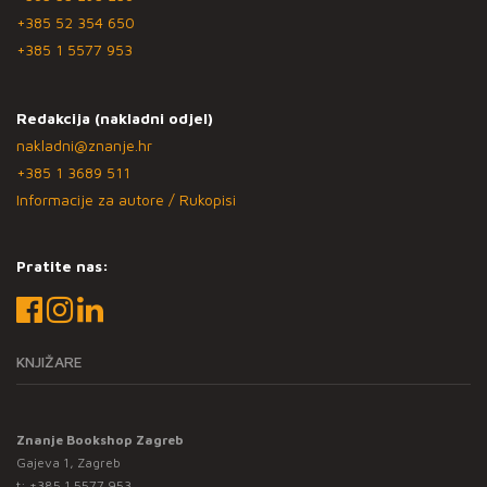
+385 52 354 650
+385 1 5577 953
Redakcija (nakladni odjel)
nakladni@znanje.hr
+385 1 3689 511
Informacije za autore / Rukopisi
Pratite nas:
KNJIŽARE
Znanje Bookshop Zagreb
Gajeva 1, Zagreb
t:
+385 1 5577 953