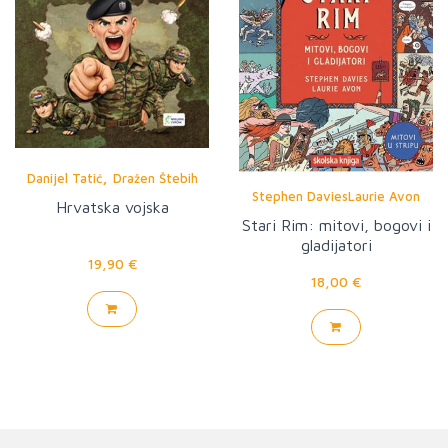
,
Danijel Tatić
Dražen Štebih
Stephen DaviesLaurie Avon
Hrvatska vojska
Stari Rim: mitovi, bogovi i
gladijatori
19,90 €
18,00 €