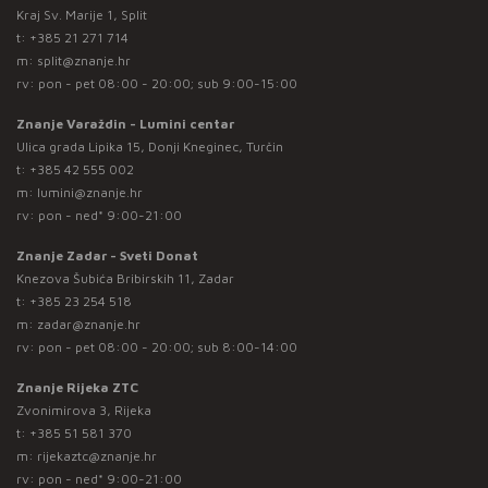
Kraj Sv. Marije 1, Split
t:
+385 21 271 714
m:
split@znanje.hr
rv: pon - pet 08:00 - 20:00; sub 9:00-15:00
Znanje Varaždin - Lumini centar
Ulica grada Lipika 15, Donji Kneginec, Turčin
t:
+385 42 555 002
m:
lumini@znanje.hr
rv: pon - ned* 9:00-21:00
Znanje Zadar - Sveti Donat
Knezova Šubića Bribirskih 11, Zadar
t:
+385 23 254 518
m:
zadar@znanje.hr
rv: pon - pet 08:00 - 20:00; sub 8:00-14:00
Znanje Rijeka ZTC
Zvonimirova 3, Rijeka
t:
+385 51 581 370
m:
rijekaztc@znanje.hr
rv: pon - ned* 9:00-21:00