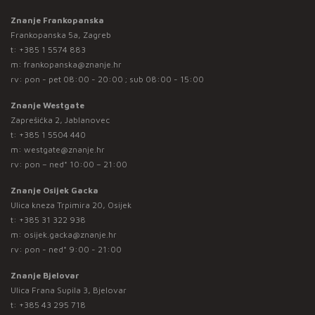
Znanje Frankopanska
Frankopanska 5a, Zagreb
t:
+385 1 5574 883
m:
frankopanska@znanje.hr
rv: pon - pet 08:00 - 20:00 ; sub 08:00 - 15:00
Znanje Westgate
Zaprešićka 2, Jablanovec
t:
+385 1 5504 440
m:
westgate@znanje.hr
rv: pon – ned* 10:00 – 21:00
Znanje Osijek Gacka
Ulica kneza Trpimira 20, Osijek
t:
+385 31 322 938
m:
osijek.gacka@znanje.hr
rv: pon - ned* 9:00 - 21:00
Znanje Bjelovar
Ulica Frana Supila 3, Bjelovar
t:
+385 43 295 718