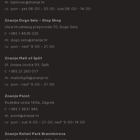
m:
bjelovar@znanje.hr
rv: pon - pet 08:00 - 20:00 ; sub 08:00 - 14:00
Znanje Dugo Selo – Stop Shop
Ulica Hrvatskog preporoda 70, Dugo Selo
t:
+385 1 4838 025
m:
dugo.selo@znanje.hr
rv: pon - ned* 9:00 – 21:00
Znanje Mall of Split
Ul. Josipa Jovića 93, Split
t:
+385 21 280 017
m:
mallofsplit@znanje.hr
rv: pon - ned* 9:00 – 21:00
Znanje Point
Rudeška cesta 169a, Zagreb
t:
+385 1 3831 945
m:
point@znanje.hr
rv: pon - sub 9:00 – 21:00; ned* 9:00-14:00
Znanje Retail Park Branimirova