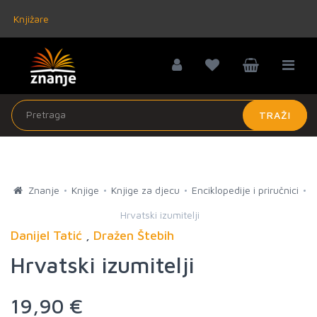
Knjižare
TRAŽI
Znanje
Knjige
Knjige za djecu
Enciklopedije i priručnici
Hrvatski izumitelji
Danijel Tatić
,
Dražen Štebih
Hrvatski izumitelji
19,90 €