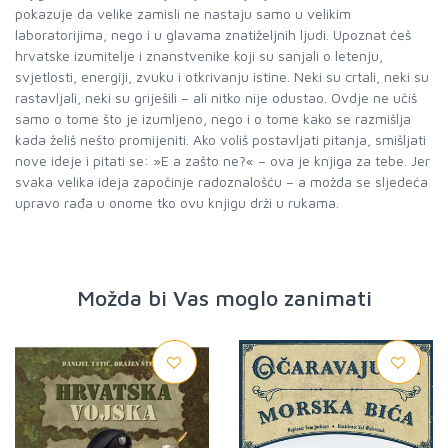
pokazuje da velike zamisli ne nastaju samo u velikim
laboratorijima, nego i u glavama znatiželjnih ljudi. Upoznat ćeš
hrvatske izumitelje i znanstvenike koji su sanjali o letenju,
svjetlosti, energiji, zvuku i otkrivanju istine. Neki su crtali, neki su
rastavljali, neki su griješili – ali nitko nije odustao. Ovdje ne učiš
samo o tome što je izumljeno, nego i o tome kako se razmišlja
kada želiš nešto promijeniti. Ako voliš postavljati pitanja, smišljati
nove ideje i pitati se: »E a zašto ne?« – ova je knjiga za tebe. Jer
svaka velika ideja započinje radoznalošću – a možda se sljedeća
upravo rađa u onome tko ovu knjigu drži u rukama.
Možda bi Vas moglo zanimati