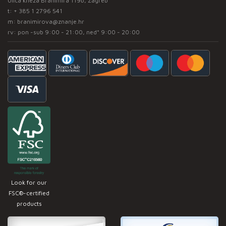
Ulica kneza Branimira 119b, Zagreb
t:
+ 385 1 2796 541
m:
branimirova@znanje.hr
rv: pon -sub 9:00 - 21:00, ned* 9:00 - 20:00
Look for our
FSC®-certified
products