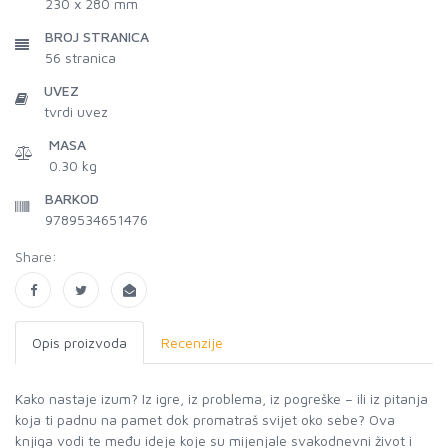
230 x 280 mm
BROJ STRANICA
56
stranica
UVEZ
tvrdi uvez
MASA
0.30 kg
BARKOD
9789534651476
Share:
Opis proizvoda
Recenzije
Kako nastaje izum? Iz igre, iz problema, iz pogreške – ili iz pitanja
koja ti padnu na pamet dok promatraš svijet oko sebe? Ova
knjiga vodi te među ideje koje su mijenjale svakodnevni život i