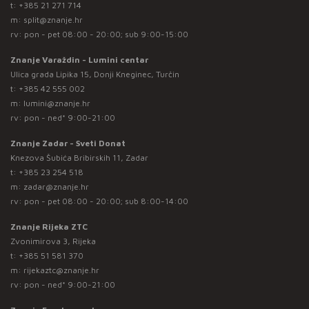
t:
+385 21 271 714
m:
split@znanje.hr
rv: pon - pet 08:00 - 20:00; sub 9:00-15:00
Znanje Varaždin - Lumini centar
Ulica grada Lipika 15, Donji Kneginec, Turčin
t:
+385 42 555 002
m:
lumini@znanje.hr
rv: pon - ned* 9:00-21:00
Znanje Zadar - Sveti Donat
Knezova Šubića Bribirskih 11, Zadar
t:
+385 23 254 518
m:
zadar@znanje.hr
rv: pon - pet 08:00 - 20:00; sub 8:00-14:00
Znanje Rijeka ZTC
Zvonimirova 3, Rijeka
t:
+385 51 581 370
m:
rijekaztc@znanje.hr
rv: pon - ned* 9:00-21:00