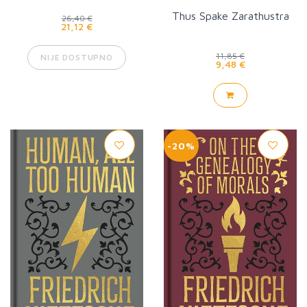
Thus Spake Zarathustra
26,40 €
21,12 €
11,85 €
NIJE DOSTUPNO
9,48 €
-20%