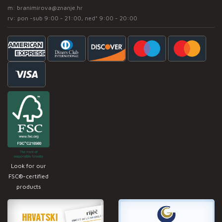
m:
branimirova@znanje.hr
rv: pon -sub 9:00 - 21:00, ned* 9:00 - 20:00
Look for our
FSC®-certified
products