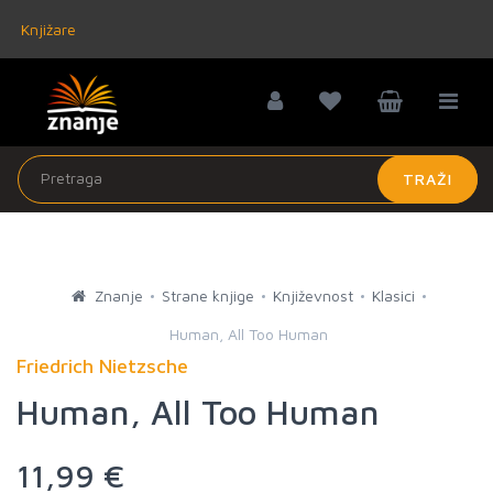
Knjižare
TRAŽI
Znanje
Strane knjige
Književnost
Klasici
Human, All Too Human
Friedrich Nietzsche
Human, All Too Human
11,99 €