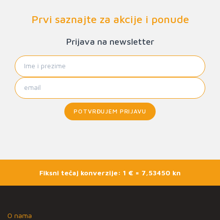
Prvi saznajte za akcije i ponude
Prijava na newsletter
POTVRĐUJEM PRIJAVU
Fiksni tečaj konverzije: 1 € = 7,53450 kn
O nama