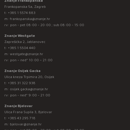
Znanje Frankopanska
Frankopanska 5a, Zagreb
t:
+385 1 5574 883
m:
frankopanska@znanje.hr
rv: pon - pet 08:00 - 20:00 ; sub 08:00 - 15:00
Znanje Westgate
Zaprešićka 2, Jablanovec
t:
+385 1 5504 440
m:
westgate@znanje.hr
rv: pon – ned* 10:00 – 21:00
Znanje Osijek Gacka
Ulica kneza Trpimira 20, Osijek
t:
+385 31 322 938
m:
osijek.gacka@znanje.hr
rv: pon - ned* 9:00 - 21:00
Znanje Bjelovar
Ulica Frana Supila 3, Bjelovar
t:
+385 43 295 718
m:
bjelovar@znanje.hr