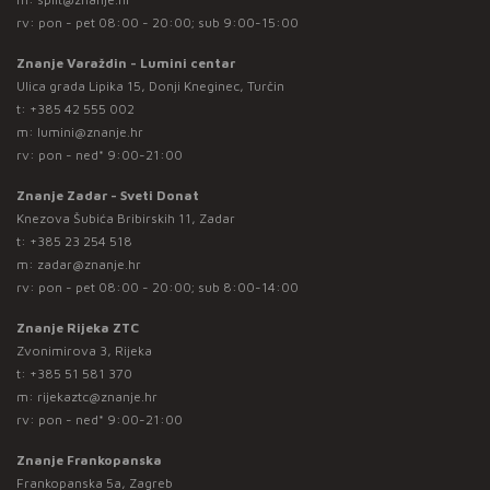
rv: pon - pet 08:00 - 20:00; sub 9:00-15:00
Znanje Varaždin - Lumini centar
Ulica grada Lipika 15, Donji Kneginec, Turčin
t:
+385 42 555 002
m:
lumini@znanje.hr
rv: pon - ned* 9:00-21:00
Znanje Zadar - Sveti Donat
Knezova Šubića Bribirskih 11, Zadar
t:
+385 23 254 518
m:
zadar@znanje.hr
rv: pon - pet 08:00 - 20:00; sub 8:00-14:00
Znanje Rijeka ZTC
Zvonimirova 3, Rijeka
t:
+385 51 581 370
m:
rijekaztc@znanje.hr
rv: pon - ned* 9:00-21:00
Znanje Frankopanska
Frankopanska 5a, Zagreb