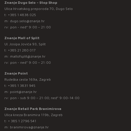
Znanje Dugo Selo – Stop Shop
Ulica Hrvatskog preporoda 70, Dugo Selo
t:
+385 1 4838 025
m:
dugo.selo@znanje.hr
rv: pon - ned* 9:00 – 21:00
Znanje Mall of Split
Ul. Josipa Jovića 93, Split
t:
+385 21 280 017
m:
mallofsplit@znanje.hr
rv: pon - ned* 9:00 – 21:00
Znanje Point
Rudeška cesta 169a, Zagreb
t:
+385 1 3831 945
m:
point@znanje.hr
rv: pon - sub 9:00 – 21:00; ned* 9:00-14:00
Znanje Retail Park Branimirova
Ulica kneza Branimira 119b, Zagreb
t:
+ 385 1 2796 541
m:
branimirova@znanje.hr