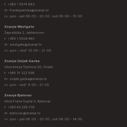
t:
+385 1 5574 883
m:
frankopanska@znanje.hr
rv: pon - pet 08:00 - 20:00 ; sub 08:00 - 15:00
Znanje Westgate
Zaprešićka 2, Jablanovec
t:
+385 1 5504 440
m:
westgate@znanje.hr
rv: pon – ned* 10:00 – 21:00
Znanje Osijek Gacka
Ulica kneza Trpimira 20, Osijek
t:
+385 31 322 938
m:
osijek.gacka@znanje.hr
rv: pon - ned* 9:00 - 21:00
Znanje Bjelovar
Ulica Frana Supila 3, Bjelovar
t:
+385 43 295 718
m:
bjelovar@znanje.hr
rv: pon - pet 08:00 - 20:00 ; sub 08:00 - 14:00