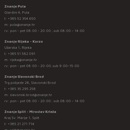
Znanje Pula
Giardini 4, Pula
t:
+385 52 354 650
m:
pula@znanje.hr
rv: pon - pet 08:00 - 20:00 ; sub 08:00 – 14:00
Znanje Rijeka - Korzo
Užarska 1, Rijeka
t:
+385 51 582 091
m:
rijeka@znanje.hr
rv: pon - pet 08:00 - 20:00; sub 9:00-15:00
Znanje Slavonski Brod
Trg pobjede 28, Slavonski Brod
t:
+385 35 295 258
m:
slavonski.brod@znanje.hr
rv: pon - pet 08:00 - 20:00 ; sub 08:00 – 14:00
Znanje Split - Miroslav Krleža
Kraj Sv. Marije 1, Split
t:
+385 21 271 714
m:
split@znanje.hr