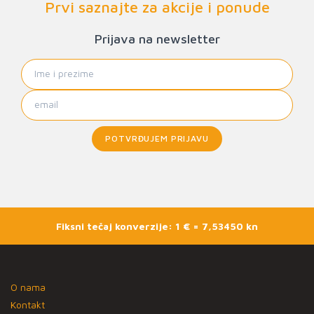
Prvi saznajte za akcije i ponude
Prijava na newsletter
POTVRĐUJEM PRIJAVU
Fiksni tečaj konverzije: 1 € = 7,53450 kn
O nama
Kontakt