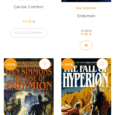
Carrion Comfort
Dan Simmons
Endymion
17,15 €
11,20 €
NIJE DOSTUPNO
8,96 €
-20%
-20%