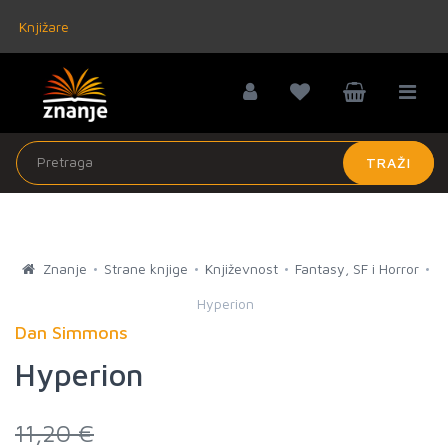
Knjižare
TRAŽI
Znanje
Strane knjige
Književnost
Fantasy, SF i Horror
Hyperion
Dan Simmons
Hyperion
11,20 €