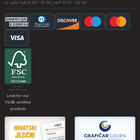
rv: pon -sub 9:00 - 21:00, ned* 9:00 - 20:00
Look for our
FSC®-certified
products