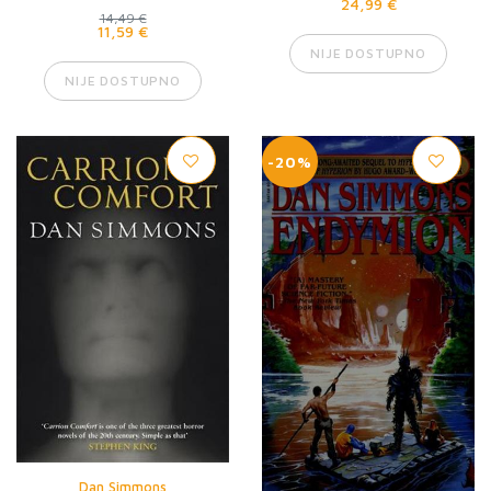
24,99 €
14,49 €
11,59 €
NIJE DOSTUPNO
NIJE DOSTUPNO
-20%
Dan Simmons