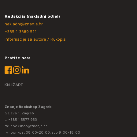
Redakcija (nakladni odjel)
nakladni@znanje.hr
+385 1 3689 511
Informacije za autore / Rukopisi
Pratite nas:
KNJIŽARE
Znanje Bookshop Zagreb
Gajeva 1, Zagreb
t:
+385 1 5577 953
m:
bookshop@znanje.hr
rv: pon-pet 08:00-20:00; sub 9:00-18:00