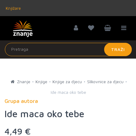
Knjižare
TRAŽI
Znanje
Knjige
Knjige za djecu
Slikovnice za djecu
Ide maca oko tebe
Grupa autora
Ide maca oko tebe
4,49 €