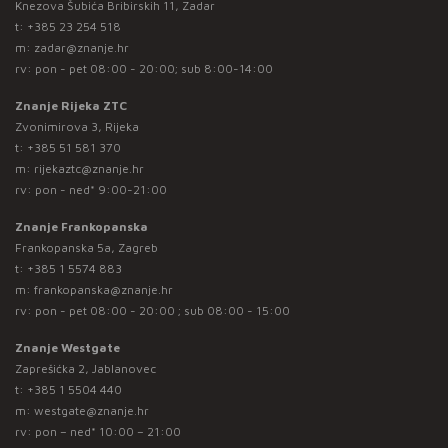
Knezova Šubića Bribirskih 11, Zadar
t:
+385 23 254 518
m:
zadar@znanje.hr
rv: pon - pet 08:00 - 20:00; sub 8:00-14:00
Znanje Rijeka ZTC
Zvonimirova 3, Rijeka
t:
+385 51 581 370
m:
rijekaztc@znanje.hr
rv: pon - ned* 9:00-21:00
Znanje Frankopanska
Frankopanska 5a, Zagreb
t:
+385 1 5574 883
m:
frankopanska@znanje.hr
rv: pon - pet 08:00 - 20:00 ; sub 08:00 - 15:00
Znanje Westgate
Zaprešićka 2, Jablanovec
t:
+385 1 5504 440
m:
westgate@znanje.hr
rv: pon – ned* 10:00 – 21:00