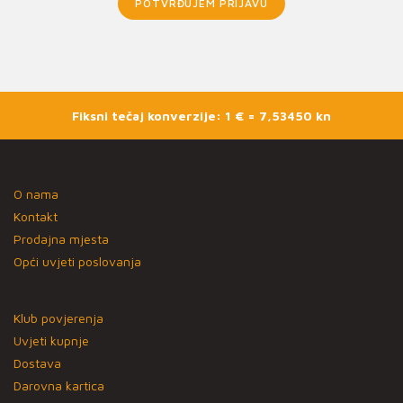
POTVRĐUJEM PRIJAVU
Fiksni tečaj konverzije: 1 € = 7,53450 kn
O nama
Kontakt
Prodajna mjesta
Opći uvjeti poslovanja
Klub povjerenja
Uvjeti kupnje
Dostava
Darovna kartica