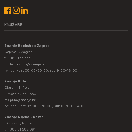
KNJIŽARE
Znanje Bookshop Zagreb
Gajeva 1, Zagreb
t:
+385 1 5577 953
m:
bookshop@znanje.hr
rv: pon-pet 08:00-20:00; sub 9:00-18:00
Znanje Pula
Giardini 4, Pula
t:
+385 52 354 650
m:
pula@znanje.hr
rv: pon - pet 08:00 - 20:00 ; sub 08:00 – 14:00
Znanje Rijeka - Korzo
Užarska 1, Rijeka
t:
+385 51 582 091