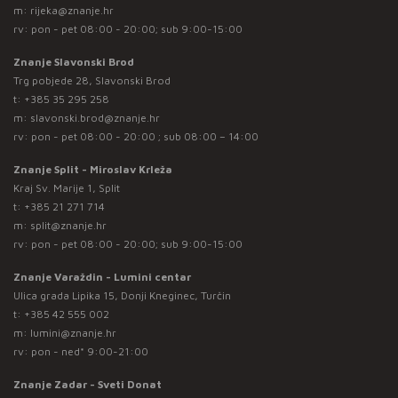
m:
rijeka@znanje.hr
rv: pon - pet 08:00 - 20:00; sub 9:00-15:00
Znanje Slavonski Brod
Trg pobjede 28, Slavonski Brod
t:
+385 35 295 258
m:
slavonski.brod@znanje.hr
rv: pon - pet 08:00 - 20:00 ; sub 08:00 – 14:00
Znanje Split - Miroslav Krleža
Kraj Sv. Marije 1, Split
t:
+385 21 271 714
m:
split@znanje.hr
rv: pon - pet 08:00 - 20:00; sub 9:00-15:00
Znanje Varaždin - Lumini centar
Ulica grada Lipika 15, Donji Kneginec, Turčin
t:
+385 42 555 002
m:
lumini@znanje.hr
rv: pon - ned* 9:00-21:00
Znanje Zadar - Sveti Donat