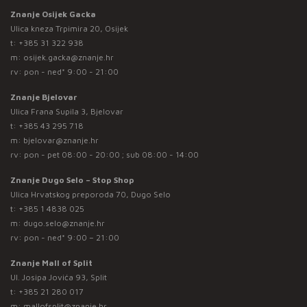
Znanje Osijek Gacka
Ulica kneza Trpimira 20, Osijek
t:
+385 31 322 938
m:
osijek.gacka@znanje.hr
rv: pon - ned* 9:00 - 21:00
Znanje Bjelovar
Ulica Frana Supila 3, Bjelovar
t:
+385 43 295 718
m:
bjelovar@znanje.hr
rv: pon - pet 08:00 - 20:00 ; sub 08:00 - 14:00
Znanje Dugo Selo – Stop Shop
Ulica Hrvatskog preporoda 70, Dugo Selo
t:
+385 1 4838 025
m:
dugo.selo@znanje.hr
rv: pon - ned* 9:00 – 21:00
Znanje Mall of Split
Ul. Josipa Jovića 93, Split
t:
+385 21 280 017
m:
mallofsplit@znanje.hr