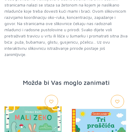
stranicama nalazi se staza sa žetonom na kojem je naslikano
mladunče koje treba dovesti kući mami i braći. Ovom slikovnicom
razvijamo koordinaciju oko-ruka, koncentraciju, zapažanje i
govor. Na stranicama ove slikovnice čekaju nas radoznali
mladunci i radosne pustolovine u prirodi. Svako dijete voli
pretraživati travicu u vrtu ili lišće u šumarku i promatrati sitna živa
bića: puža, bubamaru, glistu, gusjenicu, pčelicu... Uz ovu
interaktivnu slikovnicu istraživanje prirode postaje još
zanimljivije.
Možda bi Vas moglo zanimati