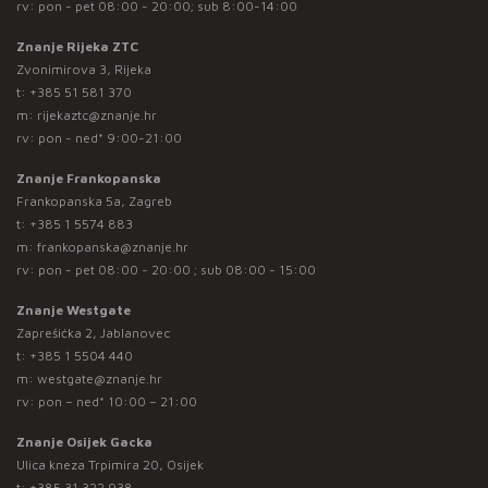
rv: pon - pet 08:00 - 20:00; sub 8:00-14:00
Znanje Rijeka ZTC
Zvonimirova 3, Rijeka
t:
+385 51 581 370
m:
rijekaztc@znanje.hr
rv: pon - ned* 9:00-21:00
Znanje Frankopanska
Frankopanska 5a, Zagreb
t:
+385 1 5574 883
m:
frankopanska@znanje.hr
rv: pon - pet 08:00 - 20:00 ; sub 08:00 - 15:00
Znanje Westgate
Zaprešićka 2, Jablanovec
t:
+385 1 5504 440
m:
westgate@znanje.hr
rv: pon – ned* 10:00 – 21:00
Znanje Osijek Gacka
Ulica kneza Trpimira 20, Osijek
t:
+385 31 322 938