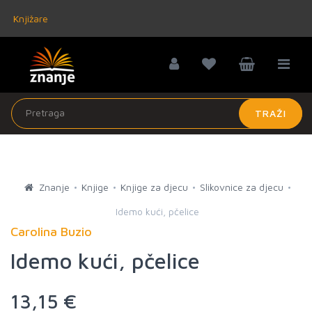
Knjižare
TRAŽI
Znanje
Knjige
Knjige za djecu
Slikovnice za djecu
Idemo kući, pčelice
Carolina Buzio
Idemo kući, pčelice
13,15 €