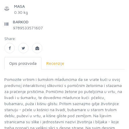
MASA
0.30 kg
BARKOD
9789533571607
Share:
Opis proizvoda
Recenzije
Pomozite vrtnim i šumskim mladuncima da se vrate kući u ovoj
predivnoj interaktivnoj slikovnici s pomičnim žetonima i stazama
za praćenje prstićima. Pomičimo žetone po puteljcima u vrtu, na
livadi i u šumarku, te dovedimo mladunce kući: pčelicu,
bubamaru, puža i kišnu glistu. Pritom saznajmo gdje životinjice
stanuju - pčele u košnici na livadi, bubamare u starom trulom
deblu, puževi u vrtu, a kišne gliste pod zemljom. Na lijevim
stranicama su slike i jednostavni nazivi životinja i biljaka - koje
treba pronaći na velikoj slici s desne strane. Na svim desnim