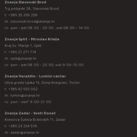
Znanje Slavonski Brod
Trg pobjede 28, Slavonski Brod
t:
+385 35 295 258
m:
slavonski.brod@znanje.hr
rv: pon - pet 08:00 - 20:00 ; sub 08:00 – 14:00
Znanje Split - Miroslav Krleža
Kraj Sv. Marije 1, Split
t:
+385 21 271 714
m:
split@znanje.hr
rv: pon - pet 08:00 - 20:00; sub 9:00-15:00
Znanje Varaždin - Lumini centar
Ulica grada Lipika 15, Donji Kneginec, Turčin
t:
+385 42 555 002
m:
lumini@znanje.hr
rv: pon - ned* 9:00-21:00
Znanje Zadar - Sveti Donat
Knezova Šubića Bribirskih 11, Zadar
t:
+385 23 254 518
m:
zadar@znanje.hr