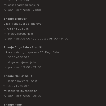
m:
osijek.gacka@znanje.hr
rv: pon - ned* 9:00 - 21:00
Znanje Bjelovar
Ulica Frana Supila 3, Bjelovar
t:
+385 43 295 718
m:
bjelovar@znanje.hr
rv: pon - pet 08:00 - 20:00 ; sub 08:00 - 14:00
Znanje Dugo Selo – Stop Shop
Ulica Hrvatskog preporoda 70, Dugo Selo
t:
+385 1 4838 025
m:
dugo.selo@znanje.hr
rv: pon - ned* 9:00 – 21:00
Znanje Mall of Split
Ul. Josipa Jovića 93, Split
t:
+385 21 280 017
m:
mallofsplit@znanje.hr
rv: pon - ned* 9:00 – 21:00
Znanje Point