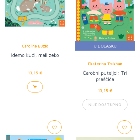
U DOLASKU
Carolina Buzio
Idemo kući, mali zeko
Ekaterina Trukhan
13,15 €
Čarobni puteljci: Tri
praščića
13,15 €
NIJE DOSTUPNO