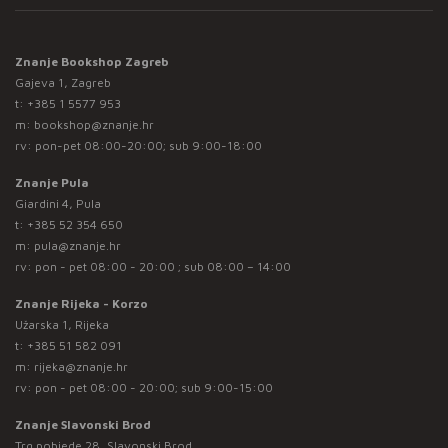
Znanje Bookshop Zagreb
Gajeva 1, Zagreb
t:
+385 1 5577 953
m:
bookshop@znanje.hr
rv: pon-pet 08:00-20:00; sub 9:00-18:00
Znanje Pula
Giardini 4, Pula
t:
+385 52 354 650
m:
pula@znanje.hr
rv: pon - pet 08:00 - 20:00 ; sub 08:00 – 14:00
Znanje Rijeka - Korzo
Užarska 1, Rijeka
t:
+385 51 582 091
m:
rijeka@znanje.hr
rv: pon - pet 08:00 - 20:00; sub 9:00-15:00
Znanje Slavonski Brod
Trg pobjede 28, Slavonski Brod