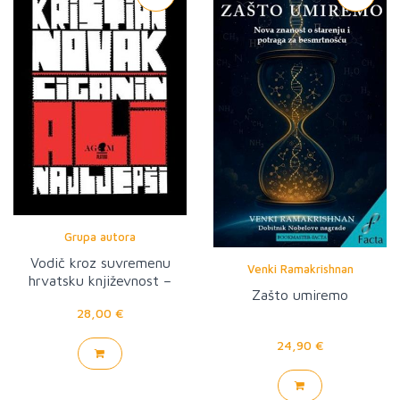
Grupa autora
Vodič kroz suvremenu
Venki Ramakrishnan
hrvatsku književnost –
Zašto umiremo
Kristijan Novak: Ciganin ali
28,00 €
najljepši
24,90 €