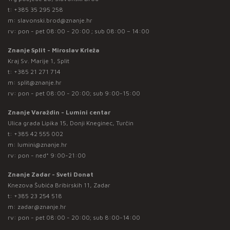
t:
+385 35 295 258
m:
slavonski.brod@znanje.hr
rv: pon - pet 08:00 - 20:00 ; sub 08:00 – 14:00
Znanje Split - Miroslav Krleža
Kraj Sv. Marije 1, Split
t:
+385 21 271 714
m:
split@znanje.hr
rv: pon - pet 08:00 - 20:00; sub 9:00-15:00
Znanje Varaždin - Lumini centar
Ulica grada Lipika 15, Donji Kneginec, Turčin
t:
+385 42 555 002
m:
lumini@znanje.hr
rv: pon - ned* 9:00-21:00
Znanje Zadar - Sveti Donat
Knezova Šubića Bribirskih 11, Zadar
t:
+385 23 254 518
m:
zadar@znanje.hr
rv: pon - pet 08:00 - 20:00; sub 8:00-14:00