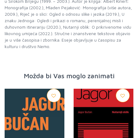
u Širokom Brijegu (1999. – 2003.). Autor je knjiga: Albert Kinert:
Monografija (2002.), Mladen Pejaković: Monografija (više autora,
2009.), Riječ je o slici: Ogled o odnosu slike i jezika (2019.), U
znaku Jednoga: Ogledi i prikazi o romanu, perenijalnoj misli i
duhovnom itinerariju (2020.), Nutarnji oblik: O prikrivenome vidu
likovnog umijeća (2022.). Stručne i znanstvene tekstove objavio
je u više časopisa i zbornika. Eseje objavljuje u časopisu za
kulturu i društvo Nemo.
Možda bi Vas moglo zanimati