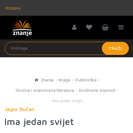
Knjižare
TRAŽI
Znanje
Knjige
Publicistika
Stručna i znanstvena literatura
Društvene znanosti
Ima jedan svijet
Jagor Bučan
Ima jedan svijet