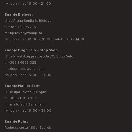
rv: pon - ned* 9:00 - 21:00
Znanje Bjelovar
Ulica Frana Supila 3, Bjelovar
t:
+385 43 295 718
m:
bjelovar@znanje.hr
rv: pon - pet 08:00 - 20:00 ; sub 08:00 - 14:00
Znanje Dugo Selo – Stop Shop
Ulica Hrvatskog preporoda 70, Dugo Selo
t:
+385 1 4838 025
m:
dugo.selo@znanje.hr
rv: pon - ned* 9:00 – 21:00
Znanje Mall of Split
Ul. Josipa Jovića 93, Split
t:
+385 21 280 017
m:
mallofsplit@znanje.hr
rv: pon - ned* 9:00 – 21:00
Znanje Point
Rudeška cesta 169a, Zagreb