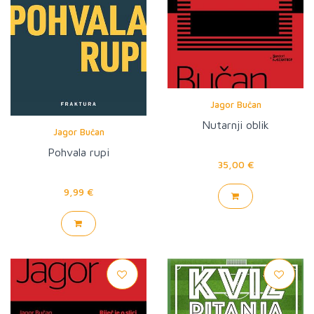
Jagor Bučan
Nutarnji oblik
Jagor Bučan
Pohvala rupi
35,00 €
9,99 €