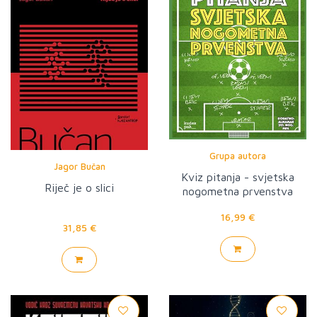
Grupa autora
Jagor Bučan
Kviz pitanja - svjetska
Riječ je o slici
nogometna prvenstva
16,99 €
31,85 €