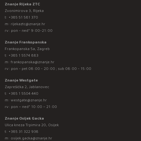
Znanje Rijeka ZTC
Zvonimirova 3, Rijeka
t:
+385 51 581 370
m:
rijekaztc@znanje.hr
rv: pon - ned* 9:00-21:00
Znanje Frankopanska
Frankopanska 5a, Zagreb
t:
+385 1 5574 883
m:
frankopanska@znanje.hr
rv: pon - pet 08:00 - 20:00 ; sub 08:00 - 15:00
Znanje Westgate
Zaprešićka 2, Jablanovec
t:
+385 1 5504 440
m:
westgate@znanje.hr
rv: pon – ned* 10:00 – 21:00
Znanje Osijek Gacka
Ulica kneza Trpimira 20, Osijek
t:
+385 31 322 938
m:
osijek.gacka@znanje.hr