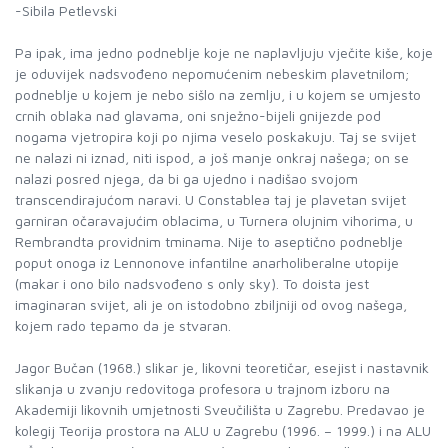
-Sibila Petlevski
Pa ipak, ima jedno podneblje koje ne naplavljuju vječite kiše, koje
je oduvijek nadsvođeno nepomućenim nebeskim plavetnilom;
podneblje u kojem je nebo sišlo na zemlju, i u kojem se umjesto
crnih oblaka nad glavama, oni snježno-bijeli gnijezde pod
nogama vjetropira koji po njima veselo poskakuju. Taj se svijet
ne nalazi ni iznad, niti ispod, a još manje onkraj našega; on se
nalazi posred njega, da bi ga ujedno i nadišao svojom
transcendirajućom naravi. U Constablea taj je plavetan svijet
garniran očaravajućim oblacima, u Turnera olujnim vihorima, u
Rembrandta providnim tminama. Nije to aseptično podneblje
poput onoga iz Lennonove infantilne anarholiberalne utopije
(makar i ono bilo nadsvođeno s only sky). To doista jest
imaginaran svijet, ali je on istodobno zbiljniji od ovog našega,
kojem rado tepamo da je stvaran.
Jagor Bučan (1968.) slikar je, likovni teoretičar, esejist i nastavnik
slikanja u zvanju redovitoga profesora u trajnom izboru na
Akademiji likovnih umjetnosti Sveučilišta u Zagrebu. Predavao je
kolegij Teorija prostora na ALU u Zagrebu (1996. – 1999.) i na ALU