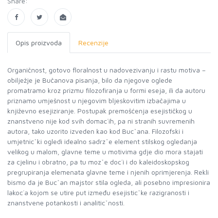
Share:
Opis proizvoda
Recenzije
Organičnost, gotovo floralnost u nadovezivanju i rastu motiva –
obilježje je Bučanova pisanja, bilo da njegove oglede
promatramo kroz prizmu filozofiranja u formi eseja, ili da autoru
priznamo umješnost u njegovim bljeskovitim izbačajima u
književno esejiziranje. Postupak premošćenja esejističkog u
znanstveno nije kod svih domac´ih, pa ni stranih suvremenih
autora, tako uzorito izveden kao kod Bucˇana. Filozofski i
umjetnicˇki ogledi idealno sadrzˇe element stilskog ogledanja
velikog u malom, glavne teme u motivima gdje dio mora stajati
za cjelinu i obratno, pa tu mozˇe doc´i i do kaleidoskopskog
pregrupiranja elemenata glavne teme i njenih oprimjerenja. Rekli
bismo da je Bucˇan majstor stila ogleda, ali posebno impresionira
lakoc´a kojom se utire put između esejisticˇke razigranosti i
znanstvene potankosti i analiticˇnosti.