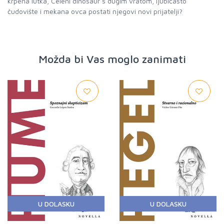
krpena lutka, Celeni dinosaur s dugim vratom, ljubičasto
čudovište i mekana ovca postati njegovi novi prijatelji?
Možda bi Vas moglo zanimati
U DOLASKU
U DOLASKU