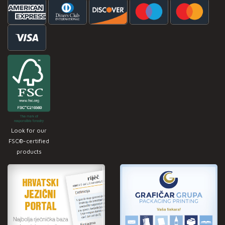
Look for our
FSC®-certified
products