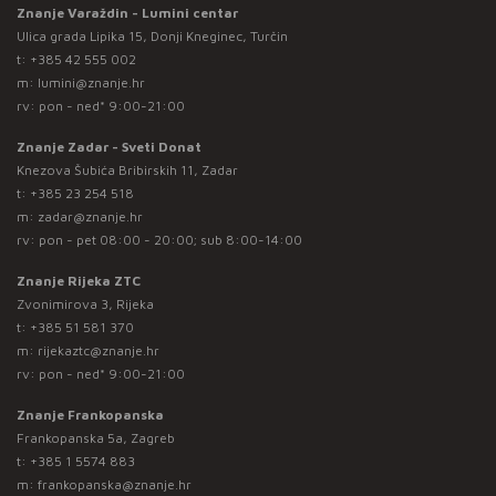
Znanje Varaždin - Lumini centar
Ulica grada Lipika 15, Donji Kneginec, Turčin
t:
+385 42 555 002
m:
lumini@znanje.hr
rv: pon - ned* 9:00-21:00
Znanje Zadar - Sveti Donat
Knezova Šubića Bribirskih 11, Zadar
t:
+385 23 254 518
m:
zadar@znanje.hr
rv: pon - pet 08:00 - 20:00; sub 8:00-14:00
Znanje Rijeka ZTC
Zvonimirova 3, Rijeka
t:
+385 51 581 370
m:
rijekaztc@znanje.hr
rv: pon - ned* 9:00-21:00
Znanje Frankopanska
Frankopanska 5a, Zagreb
t:
+385 1 5574 883
m:
frankopanska@znanje.hr