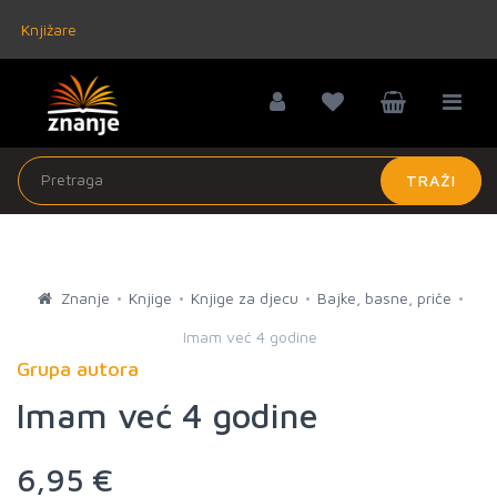
Knjižare
TRAŽI
Znanje
Knjige
Knjige za djecu
Bajke, basne, priče
Imam već 4 godine
Grupa autora
Imam već 4 godine
6,95 €