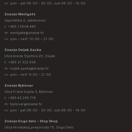
rv: pon - pet 08:00 - 20:00 ; sub 08:00 - 15:00
Znanje Westgate
Zaprešićka 2, Jablanovec
t:
+385 1 5504 440
m:
westgate@znanje.hr
rv: pon – ned* 10:00 – 21:00
Znanje Osijek Gacka
Ulica kneza Trpimira 20, Osijek
t:
+385 31 322 938
m:
osijek.gacka@znanje.hr
rv: pon - ned* 9:00 - 21:00
Znanje Bjelovar
Ulica Frana Supila 3, Bjelovar
t:
+385 43 295 718
m:
bjelovar@znanje.hr
rv: pon - pet 08:00 - 20:00 ; sub 08:00 - 14:00
Znanje Dugo Selo – Stop Shop
Ulica Hrvatskog preporoda 70, Dugo Selo