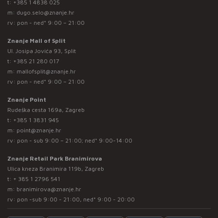
t:
+385 1 4838 025
m:
dugo.selo@znanje.hr
rv: pon - ned* 9:00 – 21:00
Znanje Mall of Split
Ul. Josipa Jovića 93, Split
t:
+385 21 280 017
m:
mallofsplit@znanje.hr
rv: pon - ned* 9:00 – 21:00
Znanje Point
Rudeška cesta 169a, Zagreb
t:
+385 1 3831 945
m:
point@znanje.hr
rv: pon - sub 9:00 – 21:00; ned* 9:00-14:00
Znanje Retail Park Branimirova
Ulica kneza Branimira 119b, Zagreb
t:
+ 385 1 2796 541
m:
branimirova@znanje.hr
rv: pon -sub 9:00 - 21:00, ned* 9:00 - 20:00