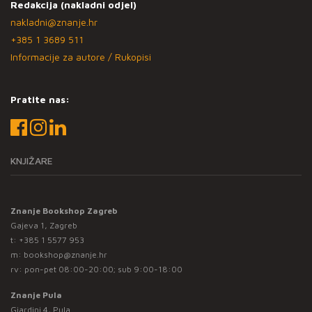
Redakcija (nakladni odjel)
nakladni@znanje.hr
+385 1 3689 511
Informacije za autore / Rukopisi
Pratite nas:
KNJIŽARE
Znanje Bookshop Zagreb
Gajeva 1, Zagreb
t:
+385 1 5577 953
m:
bookshop@znanje.hr
rv: pon-pet 08:00-20:00; sub 9:00-18:00
Znanje Pula
Giardini 4, Pula