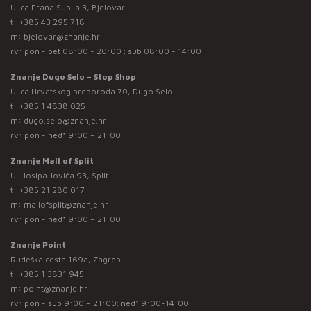
Ulica Frana Supila 3, Bjelovar
t:
+385 43 295 718
m:
bjelovar@znanje.hr
rv: pon - pet 08:00 - 20:00 ; sub 08:00 - 14:00
Znanje Dugo Selo – Stop Shop
Ulica Hrvatskog preporoda 70, Dugo Selo
t:
+385 1 4838 025
m:
dugo.selo@znanje.hr
rv: pon - ned* 9:00 – 21:00
Znanje Mall of Split
Ul. Josipa Jovića 93, Split
t:
+385 21 280 017
m:
mallofsplit@znanje.hr
rv: pon - ned* 9:00 – 21:00
Znanje Point
Rudeška cesta 169a, Zagreb
t:
+385 1 3831 945
m:
point@znanje.hr
rv: pon - sub 9:00 – 21:00; ned* 9:00-14:00