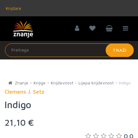
Knjižare
TRAŽI
Znanje
Knjige
Književnost
Lijepa književnost
Indigo
Clemens J. Setz
Indigo
21,10 €
0.0