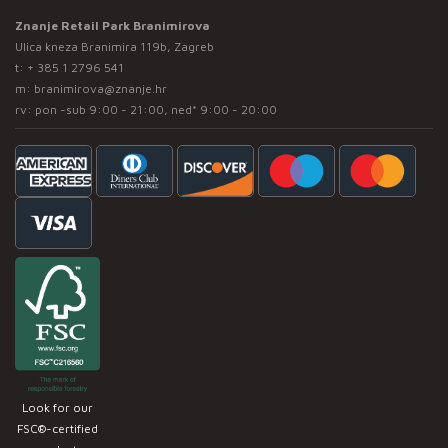
Znanje Retail Park Branimirova
Ulica kneza Branimira 119b, Zagreb
t:
+ 385 1 2796 541
m:
branimirova@znanje.hr
rv: pon -sub 9:00 - 21:00, ned* 9:00 - 20:00
Look for our
FSC®-certified