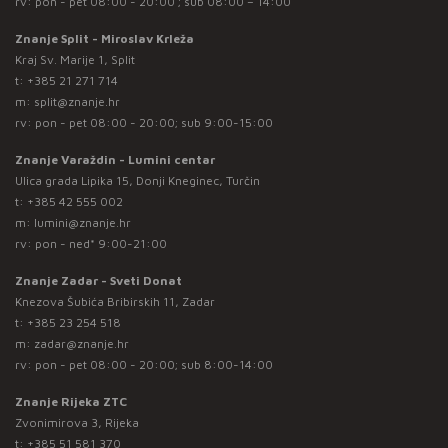
rv: pon - pet 08:00 - 20:00 ; sub 08:00 – 14:00
Znanje Split - Miroslav Krleža
Kraj Sv. Marije 1, Split
t:
+385 21 271 714
m:
split@znanje.hr
rv: pon - pet 08:00 - 20:00; sub 9:00-15:00
Znanje Varaždin - Lumini centar
Ulica grada Lipika 15, Donji Kneginec, Turčin
t:
+385 42 555 002
m:
lumini@znanje.hr
rv: pon - ned* 9:00-21:00
Znanje Zadar - Sveti Donat
Knezova Šubića Bribirskih 11, Zadar
t:
+385 23 254 518
m:
zadar@znanje.hr
rv: pon - pet 08:00 - 20:00; sub 8:00-14:00
Znanje Rijeka ZTC
Zvonimirova 3, Rijeka
t:
+385 51 581 370