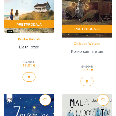
PRETPRODAJA
PRETPRODAJA
Kristin Hannah
Christian Watson
Ljetni otok
Koliko sam sretan
18,90 €
17,01 €
21,90 €
19,71 €