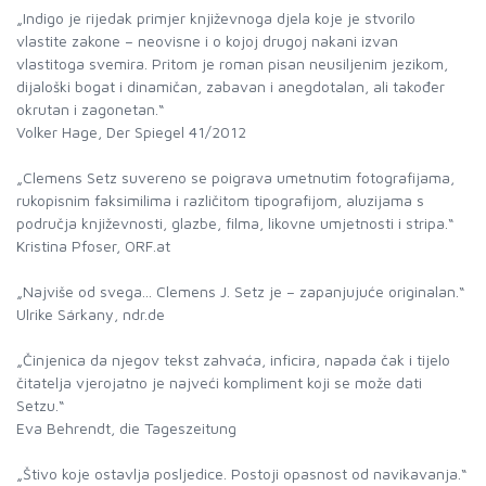
„Indigo je rijedak primjer književnoga djela koje je stvorilo
vlastite zakone – neovisne i o kojoj drugoj nakani izvan
vlastitoga svemira. Pritom je roman pisan neusiljenim jezikom,
dijaloški bogat i dinamičan, zabavan i anegdotalan, ali također
okrutan i zagonetan.“
Volker Hage, Der Spiegel 41/2012
„Clemens Setz suvereno se poigrava umetnutim fotografijama,
rukopisnim faksimilima i različitom tipografijom, aluzijama s
područja književnosti, glazbe, filma, likovne umjetnosti i stripa.“
Kristina Pfoser, ORF.at
„Najviše od svega... Clemens J. Setz je – zapanjujuće originalan.“
Ulrike Sárkany, ndr.de
„Činjenica da njegov tekst zahvaća, inficira, napada čak i tijelo
čitatelja vjerojatno je najveći kompliment koji se može dati
Setzu.“
Eva Behrendt, die Tageszeitung
„Štivo koje ostavlja posljedice. Postoji opasnost od navikavanja.“