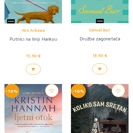
Samuel Burr
Hiro Arikawa
Družba zagonetača
Putnici na liniji Hankyu
18,90 €
15,90 €
-10%
-10%