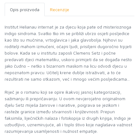
Opis proizvoda
Recenzije
Institut Helianau internat je za djecu koja pate od misterioznoga
indigo sindroma. Svatko tko im se približi ubrzo osjeti posljedice
kao što su mučnina, vrtoglavica i jaka glavobolja. Njihovi su
roditelji mahom izmučeni, očajni ljudi, prisiljeni dugoročno trpjeti
bolove. Kada se u institutu zaposli Clemens Setz i počne
predavati djeci matematiku, uskoro primijeti da se događa nešto
jako čudno – netko s bizarnom maskom na licu odvodi djecu u
nepoznatom pravcu. Učitelj krene dublje istraživati, a to će
rezultirati ne samo otkazom, već i mnogo većim posljedicama...
Riječ je o romanu koji se opire ikakvoj jasnoj kategorizaciji,
sažimanju ili prepričavanju. U ovom nevjerojatno originalnom
djelu Setz miješa žanrove i narative, poigrava se jezikom i
rasteže granice između stvarnosti i književnosti. Prepun
faksimila, liječničkih nalaza i fotokopija iz drugih knjiga, Indigo je
uzbudljivo, uznemirujuće, ali i toplo štivo koje naglašava važnost
razumijevanja usamljenosti i nužnost empatije.