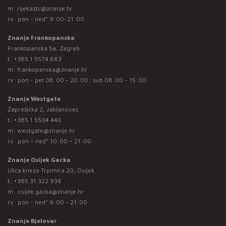
m:
rijekaztc@znanje.hr
rv: pon - ned* 9:00-21:00
Znanje Frankopanska
Frankopanska 5a, Zagreb
t:
+385 1 5574 883
m:
frankopanska@znanje.hr
rv: pon - pet 08:00 - 20:00 ; sub 08:00 - 15:00
Znanje Westgate
Zaprešićka 2, Jablanovec
t:
+385 1 5504 440
m:
westgate@znanje.hr
rv: pon – ned* 10:00 – 21:00
Znanje Osijek Gacka
Ulica kneza Trpimira 20, Osijek
t:
+385 31 322 938
m:
osijek.gacka@znanje.hr
rv: pon - ned* 9:00 - 21:00
Znanje Bjelovar