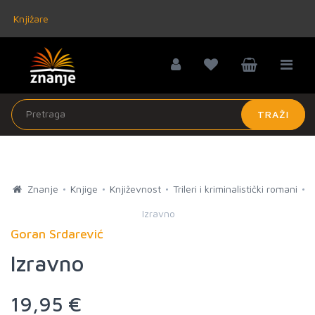
Knjižare
TRAŽI
Znanje
Knjige
Književnost
Trileri i kriminalistički romani
Izravno
Goran Srdarević
Izravno
19,95 €