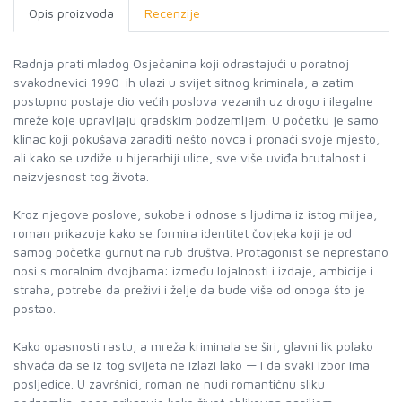
Opis proizvoda
Recenzije
Radnja prati mladog Osječanina koji odrastajući u poratnoj
svakodnevici 1990-ih ulazi u svijet sitnog kriminala, a zatim
postupno postaje dio većih poslova vezanih uz drogu i ilegalne
mreže koje upravljaju gradskim podzemljem. U početku je samo
klinac koji pokušava zaraditi nešto novca i pronaći svoje mjesto,
ali kako se uzdiže u hijerarhiji ulice, sve više uviđa brutalnost i
neizvjesnost tog života.
Kroz njegove poslove, sukobe i odnose s ljudima iz istog miljea,
roman prikazuje kako se formira identitet čovjeka koji je od
samog početka gurnut na rub društva. Protagonist se neprestano
nosi s moralnim dvojbama: između lojalnosti i izdaje, ambicije i
straha, potrebe da preživi i želje da bude više od onoga što je
postao.
Kako opasnosti rastu, a mreža kriminala se širi, glavni lik polako
shvaća da se iz tog svijeta ne izlazi lako — i da svaki izbor ima
posljedice. U završnici, roman ne nudi romantičnu sliku