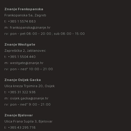
Znanje Frankopanska
Frankopanska 5a, Zagreb
t:
+385 1 5574 883
m:
frankopanska@znanje.hr
rv: pon - pet 08:00 - 20:00 ; sub 08:00 - 15:00
Znanje Westgate
Zaprešićka 2, Jablanovec
t:
+385 1 5504 440
m:
westgate@znanje.hr
rv: pon – ned* 10:00 – 21:00
Znanje Osijek Gacka
Ulica kneza Trpimira 20, Osijek
t:
+385 31 322 938
m:
osijek.gacka@znanje.hr
rv: pon - ned* 9:00 - 21:00
Znanje Bjelovar
Ulica Frana Supila 3, Bjelovar
t:
+385 43 295 718