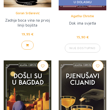
U DOLASKU
Goran Srdarević
Agatha Christie
Zadnja boca vina na prvoj
Dok ima svjetla
liniji bojišta
19,95 €
15,90 €
NIJE DOSTUPNO