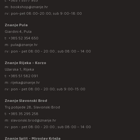
t:
+385 1 5577 953
m:
bookshop@znanje.hr
rv: pon-pet 08:00-20:00; sub 9:00-18:00
Znanje Pula
Giardini 4, Pula
t:
+385 52 354 650
m:
pula@znanje.hr
rv: pon - pet 08:00 - 20:00 ; sub 08:00 – 14:00
Znanje Rijeka - Korzo
Užarska 1, Rijeka
t:
+385 51 582 091
m:
rijeka@znanje.hr
rv: pon - pet 08:00 - 20:00; sub 9:00-15:00
Znanje Slavonski Brod
Trg pobjede 28, Slavonski Brod
t:
+385 35 295 258
m:
slavonski.brod@znanje.hr
rv: pon - pet 08:00 - 20:00 ; sub 08:00 – 14:00
Znanje Split - Miroslav Krleža