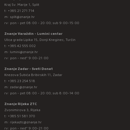
Kraj Sv. Marije 1, Split
t:
+385 21 271 714
m:
split@znanje.hr
rv: pon - pet 08:00 - 20:00; sub 9:00-15:00
Znanje Varaždin - Lumini centar
Ulica grada Lipika 15, Donji Kneginec, Turčin
t:
+385 42 555 002
m:
lumini@znanje.hr
rv: pon - ned* 9:00-21:00
Znanje Zadar - Sveti Donat
Knezova Šubića Bribirskih 11, Zadar
t:
+385 23 254 518
m:
zadar@znanje.hr
rv: pon - pet 08:00 - 20:00; sub 8:00-14:00
Znanje Rijeka ZTC
Zvonimirova 3, Rijeka
t:
+385 51 581 370
m:
rijekaztc@znanje.hr
rv: pon - ned* 9:00-21:00