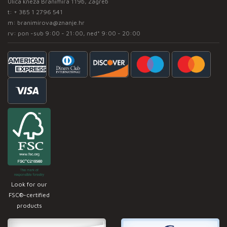
Ulica kneza Branimira 119b, Zagreb
t:
+ 385 1 2796 541
m:
branimirova@znanje.hr
rv: pon -sub 9:00 - 21:00, ned* 9:00 - 20:00
Look for our
FSC®-certified
products