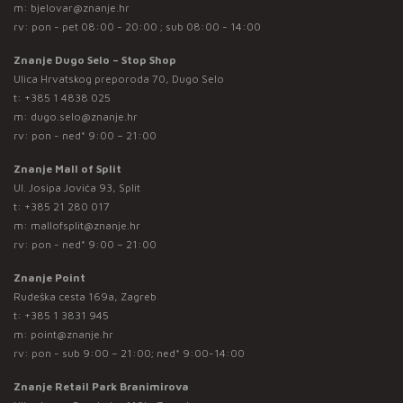
m:
bjelovar@znanje.hr
rv: pon - pet 08:00 - 20:00 ; sub 08:00 - 14:00
Znanje Dugo Selo – Stop Shop
Ulica Hrvatskog preporoda 70, Dugo Selo
t:
+385 1 4838 025
m:
dugo.selo@znanje.hr
rv: pon - ned* 9:00 – 21:00
Znanje Mall of Split
Ul. Josipa Jovića 93, Split
t:
+385 21 280 017
m:
mallofsplit@znanje.hr
rv: pon - ned* 9:00 – 21:00
Znanje Point
Rudeška cesta 169a, Zagreb
t:
+385 1 3831 945
m:
point@znanje.hr
rv: pon - sub 9:00 – 21:00; ned* 9:00-14:00
Znanje Retail Park Branimirova