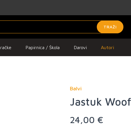
TRAŽI
gračke
Papirnica / Škola
Darovi
Autori
Balvi
Jastuk Woof 
24,00 €