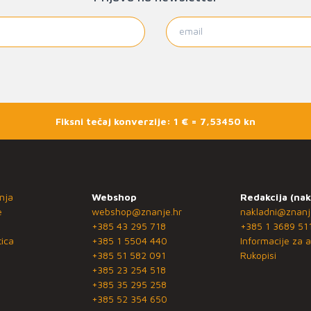
Fiksni tečaj konverzije: 1 € = 7,53450 kn
nja
Webshop
Redakcija (nak
e
webshop@znanje.hr
nakladni@znanj
+385 43 295 718
+385 1 3689 51
ica
+385 1 5504 440
Informacije za a
+385 51 582 091
Rukopisi
+385 23 254 518
+385 35 295 258
+385 52 354 650