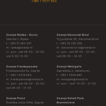
+385 1 5577 953
Znanje Rijeka - Korzo
Znanje Slavonski Brod
Užarska 1, Rijeka
Trg pobjede 28, Slavonski Brod
t:
+385 51 582 091
t:
+385 35 295 258
m:
rijeka@znanje.hr
m:
slavonski.brod@znanje.hr
rv: pon - pet 08:00 - 20:00;
rv: pon - pet 08:00 - 20:00 ;
sub 9:00-15:00
sub 08:00 – 14:00
Znanje Frankopanska
Znanje Westgate
Frankopanska 5a, Zagreb
Zaprešićka 2, Jablanovec
t:
+385 1 5574 883
t:
+385 1 5504 440
m:
frankopanska@znanje.hr
m:
westgate@znanje.hr
rv: pon - pet 08:00 - 20:00 ;
rv: pon – ned* 10:00 – 21:00
sub 08:00 - 15:00
Znanje Point
Znanje Retail Park
Rudeška cesta 169a, Zagreb
Branimirova