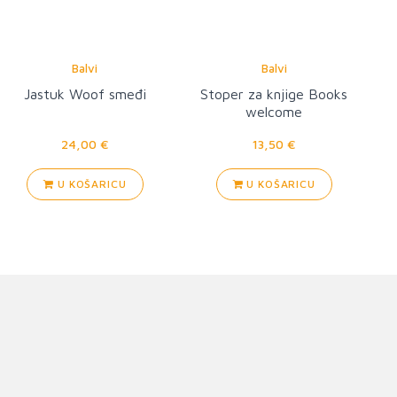
Balvi
Balvi
Jastuk Woof smeđi
Stoper za knjige Books
welcome
24,00 €
13,50 €
U KOŠARICU
U KOŠARICU