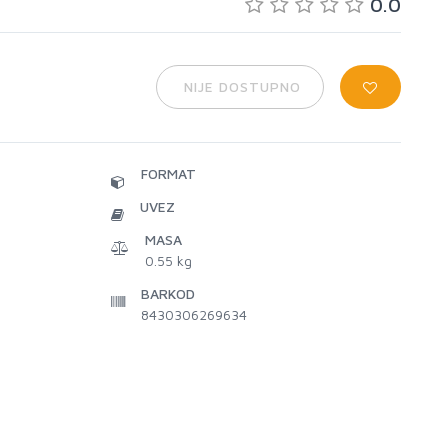
0.0
NIJE DOSTUPNO
FORMAT
UVEZ
MASA
0.55 kg
BARKOD
8430306269634