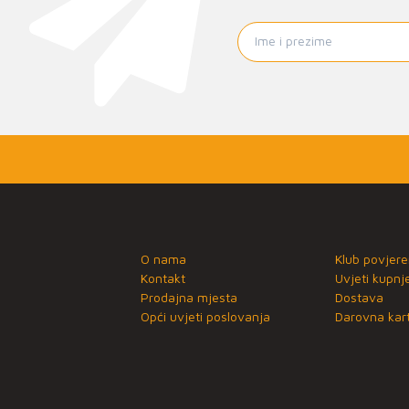
O nama
Klub povjere
Kontakt
Uvjeti kupnj
Prodajna mjesta
Dostava
Opći uvjeti poslovanja
Darovna kart