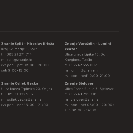
Znanje Split - Miroslav Krleža
Znanje Varaždin - Lumini
Kraj Sv. Marije 1, Split
centar
t:
+385 21 271 714
Ulica grada Lipika 15, Donji
m:
split@znanje.hr
Kneginec, Turčin
rv: pon - pet 08:00 - 20:00;
t:
+385 42 555 002
sub 9:00-15:00
m:
lumini@znanje.hr
rv: pon - ned* 9:00-21:00
Znanje Osijek Gacka
Znanje Bjelovar
Ulica kneza Trpimira 20, Osijek
Ulica Frana Supila 3, Bjelovar
t:
+385 31 322 938
t:
+385 43 295 718
m:
osijek.gacka@znanje.hr
m:
bjelovar@znanje.hr
rv: pon - ned* 9:00 - 21:00
rv: pon - pet 08:00 - 20:00 ;
sub 08:00 - 14:00