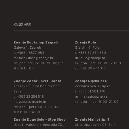
KNJIŽARE
Znanje Bookshop Zagreb
Znanje Pula
Gajeva 1, Zagreb
Giardini 4, Pula
t:
+385 1 5577 953
t:
+385 52 354 650
m:
bookshop@znanje.hr
m:
pula@znanje.hr
rv: pon-pet 08:00-20:00; sub
rv: pon - pet 08:00 - 20:00 ;
9:00-18:00
sub 08:00 – 14:00
Znanje Zadar - Sveti Donat
Znanje Rijeka ZTC
Knezova Šubića Bribirskih 11,
Zvonimirova 3, Rijeka
Zadar
t:
+385 51 581 370
t:
+385 23 254 518
m:
rijekaztc@znanje.hr
m:
zadar@znanje.hr
rv: pon - ned* 9:00-21:00
rv: pon - pet 08:00 - 20:00;
sub 8:00-14:00
Znanje Dugo Selo – Stop Shop
Znanje Mall of Split
Ulica Hrvatskog preporoda 70,
Ul. Josipa Jovića 93, Split