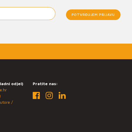
POTVRĐUJEM PRIJAVU
ladni odjel)
Pratite nas:
e.hr
1
utore /