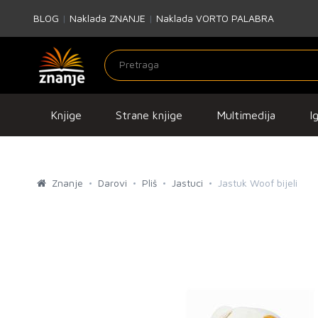
BLOG
|
Naklada ZNANJE
|
Naklada VORTO PALABRA
Knjige
Strane knjige
Multimedija
I
Znanje
Darovi
Pliš
Jastuci
Jastuk Woof bijeli