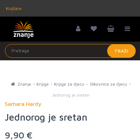
Knjižare
TRAŽI
Znanje
Knjige
Knjige za djecu
Slikovnice za djecu
Jednorog je sretan
Samara Hardy
Jednorog je sretan
9,90 €