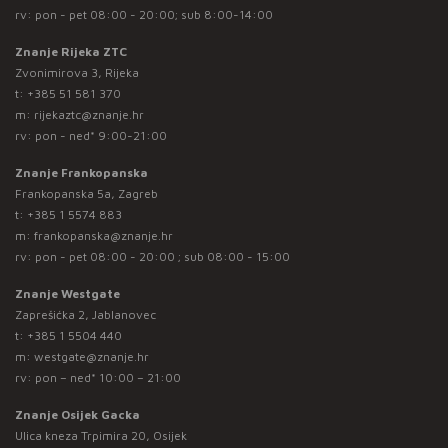
rv: pon - pet 08:00 - 20:00; sub 8:00-14:00
Znanje Rijeka ZTC
Zvonimirova 3, Rijeka
t:
+385 51 581 370
m:
rijekaztc@znanje.hr
rv: pon - ned* 9:00-21:00
Znanje Frankopanska
Frankopanska 5a, Zagreb
t:
+385 1 5574 883
m:
frankopanska@znanje.hr
rv: pon - pet 08:00 - 20:00 ; sub 08:00 - 15:00
Znanje Westgate
Zaprešićka 2, Jablanovec
t:
+385 1 5504 440
m:
westgate@znanje.hr
rv: pon – ned* 10:00 – 21:00
Znanje Osijek Gacka
Ulica kneza Trpimira 20, Osijek