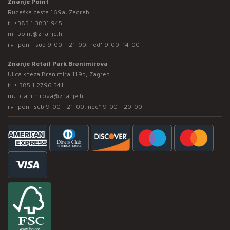
Znanje Point
Rudeška cesta 169a, Zagreb
t:
+385 1 3831 945
m:
point@znanje.hr
rv: pon - sub 9:00 – 21:00; ned* 9:00-14:00
Znanje Retail Park Branimirova
Ulica kneza Branimira 119b, Zagreb
t:
+ 385 1 2796 541
m:
branimirova@znanje.hr
rv: pon -sub 9:00 - 21:00, ned* 9:00 - 20:00