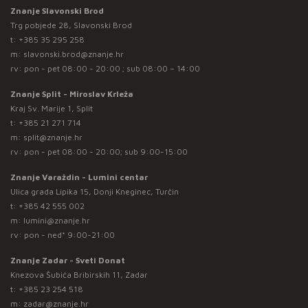
Znanje Slavonski Brod
Trg pobjede 28, Slavonski Brod
t:
+385 35 295 258
m:
slavonski.brod@znanje.hr
rv: pon - pet 08:00 - 20:00 ; sub 08:00 – 14:00
Znanje Split - Miroslav Krleža
Kraj Sv. Marije 1, Split
t:
+385 21 271 714
m:
split@znanje.hr
rv: pon - pet 08:00 - 20:00; sub 9:00-15:00
Znanje Varaždin - Lumini centar
Ulica grada Lipika 15, Donji Kneginec, Turčin
t:
+385 42 555 002
m:
lumini@znanje.hr
rv: pon - ned* 9:00-21:00
Znanje Zadar - Sveti Donat
Knezova Šubića Bribirskih 11, Zadar
t:
+385 23 254 518
m:
zadar@znanje.hr