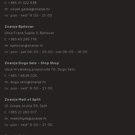
t:
+385 31 322 938
m:
osijek.gacka@znanje.hr
rv: pon - ned* 9:00 - 21:00
Znanje Bjelovar
Ulica Frana Supila 3, Bjelovar
t:
+385 43 295 718
m:
bjelovar@znanje.hr
rv: pon - pet 08:00 - 20:00 ; sub 08:00 - 14:00
Znanje Dugo Selo – Stop Shop
Ulica Hrvatskog preporoda 70, Dugo Selo
t:
+385 1 4838 025
m:
dugo.selo@znanje.hr
rv: pon - ned* 9:00 – 21:00
Znanje Mall of Split
Ul. Josipa Jovića 93, Split
t:
+385 21 280 017
m:
mallofsplit@znanje.hr
rv: pon - ned* 9:00 – 21:00