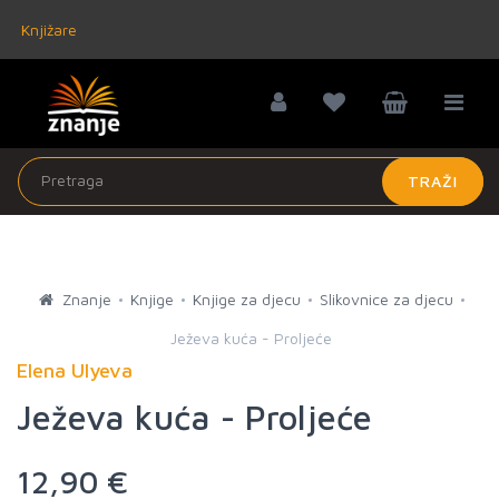
Knjižare
TRAŽI
Znanje
Knjige
Knjige za djecu
Slikovnice za djecu
Ježeva kuća - Proljeće
Elena Ulyeva
Ježeva kuća - Proljeće
12,90 €