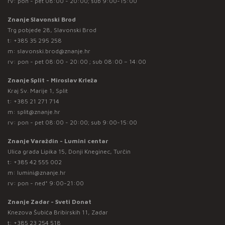
rv: pon - pet 08:00 - 20:00; sub 9:00-15:00
Znanje Slavonski Brod
Trg pobjede 28, Slavonski Brod
t:
+385 35 295 258
m:
slavonski.brod@znanje.hr
rv: pon - pet 08:00 - 20:00 ; sub 08:00 – 14:00
Znanje Split - Miroslav Krleža
Kraj Sv. Marije 1, Split
t:
+385 21 271 714
m:
split@znanje.hr
rv: pon - pet 08:00 - 20:00; sub 9:00-15:00
Znanje Varaždin - Lumini centar
Ulica grada Lipika 15, Donji Kneginec, Turčin
t:
+385 42 555 002
m:
lumini@znanje.hr
rv: pon - ned* 9:00-21:00
Znanje Zadar - Sveti Donat
Knezova Šubića Bribirskih 11, Zadar
t:
+385 23 254 518