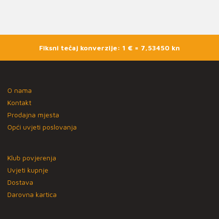
Fiksni tečaj konverzije: 1 € = 7,53450 kn
O nama
Kontakt
Prodajna mjesta
Opći uvjeti poslovanja
Klub povjerenja
Uvjeti kupnje
Dostava
Darovna kartica