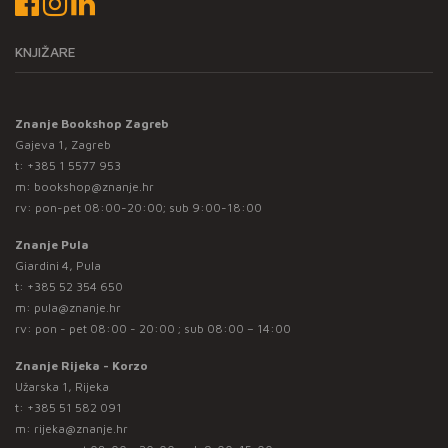
KNJIŽARE
Znanje Bookshop Zagreb
Gajeva 1, Zagreb
t:
+385 1 5577 953
m:
bookshop@znanje.hr
rv: pon-pet 08:00-20:00; sub 9:00-18:00
Znanje Pula
Giardini 4, Pula
t:
+385 52 354 650
m:
pula@znanje.hr
rv: pon - pet 08:00 - 20:00 ; sub 08:00 – 14:00
Znanje Rijeka - Korzo
Užarska 1, Rijeka
t:
+385 51 582 091
m:
rijeka@znanje.hr