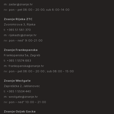
m:
zadar@znanje.hr
rv: pon - pet 08:00 - 20:00; sub 8:00-14:00
Znanje Rijeka ZTC
Zvonimirova 3, Rijeka
t:
+385 51 581 370
m:
rijekaztc@znanje.hr
rv: pon - ned* 9:00-21:00
Znanje Frankopanska
Frankopanska 5a, Zagreb
t:
+385 1 5574 883
m:
frankopanska@znanje.hr
rv: pon - pet 08:00 - 20:00 ; sub 08:00 - 15:00
Znanje Westgate
Zaprešićka 2, Jablanovec
t:
+385 1 5504 440
m:
westgate@znanje.hr
rv: pon – ned* 10:00 – 21:00
Znanje Osijek Gacka