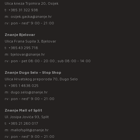
Ulica kneza Trpimira 20, Osijek
t:
+385 31 322 938
m:
osijek.gacka@znanje.hr
rv: pon - ned* 9:00 - 21:00
Znanje Bjelovar
Ulica Frana Supila 3, Bjelovar
t:
+385 43 295 718
m:
bjelovar@znanje.hr
rv: pon - pet 08:00 - 20:00 ; sub 08:00 - 14:00
Znanje Dugo Selo – Stop Shop
Ulica Hrvatskog preporoda 70, Dugo Selo
t:
+385 1 4838 025
m:
dugo.selo@znanje.hr
rv: pon - ned* 9:00 – 21:00
Znanje Mall of Split
Ul. Josipa Jovića 93, Split
t:
+385 21 280 017
m:
mallofsplit@znanje.hr
rv: pon - ned* 9:00 – 21:00