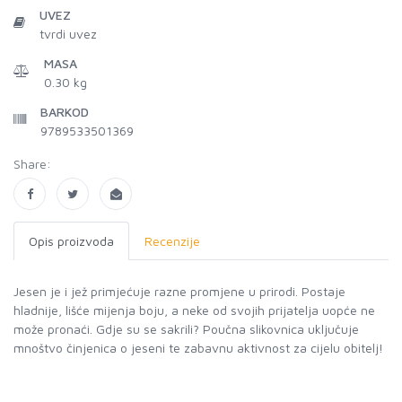
UVEZ
tvrdi uvez
MASA
0.30 kg
BARKOD
9789533501369
Share:
Opis proizvoda
Recenzije
Jesen je i jež primjećuje razne promjene u prirodi. Postaje
hladnije, lišće mijenja boju, a neke od svojih prijatelja uopće ne
može pronaći. Gdje su se sakrili? Poučna slikovnica uključuje
mnoštvo činjenica o jeseni te zabavnu aktivnost za cijelu obitelj!