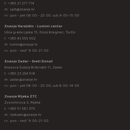
t:
+385 21 271 714
m:
split@znanje.hr
rv: pon - pet 08:00 - 20:00; sub 9:00-15:00
Znanje Varaždin - Lumini centar
Ulica grada Lipika 15, Donji Kneginec, Turčin
t:
+385 42 555 002
m:
lumini@znanje.hr
rv: pon - ned* 9:00-21:00
Znanje Zadar - Sveti Donat
Knezova Šubića Bribirskih 11, Zadar
t:
+385 23 254 518
m:
zadar@znanje.hr
rv: pon - pet 08:00 - 20:00; sub 8:00-14:00
Znanje Rijeka ZTC
Zvonimirova 3, Rijeka
t:
+385 51 581 370
m:
rijekaztc@znanje.hr
rv: pon - ned* 9:00-21:00