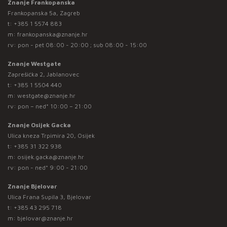
Znanje Frankopanska
Frankopanska 5a, Zagreb
t:
+385 1 5574 883
m:
frankopanska@znanje.hr
rv: pon - pet 08:00 - 20:00 ; sub 08:00 - 15:00
Znanje Westgate
Zaprešićka 2, Jablanovec
t:
+385 1 5504 440
m:
westgate@znanje.hr
rv: pon – ned* 10:00 – 21:00
Znanje Osijek Gacka
Ulica kneza Trpimira 20, Osijek
t:
+385 31 322 938
m:
osijek.gacka@znanje.hr
rv: pon - ned* 9:00 - 21:00
Znanje Bjelovar
Ulica Frana Supila 3, Bjelovar
t:
+385 43 295 718
m:
bjelovar@znanje.hr