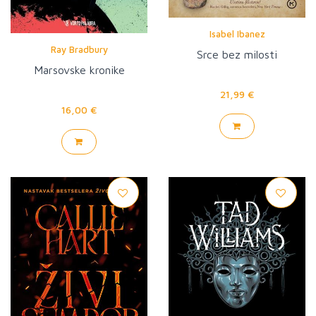
Isabel Ibanez
Ray Bradbury
Srce bez milosti
Marsovske kronike
21,99 €
16,00 €