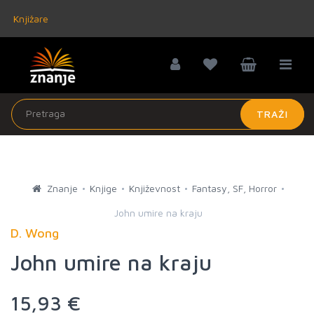
Knjižare
TRAŽI
Znanje
Knjige
Književnost
Fantasy, SF, Horror
John umire na kraju
D. Wong
John umire na kraju
15,93 €