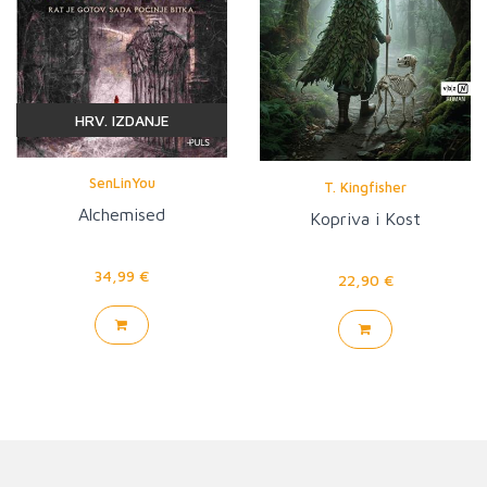
HRV. IZDANJE
SenLinYou
T. Kingfisher
Alchemised
Kopriva i Kost
34,99 €
22,90 €