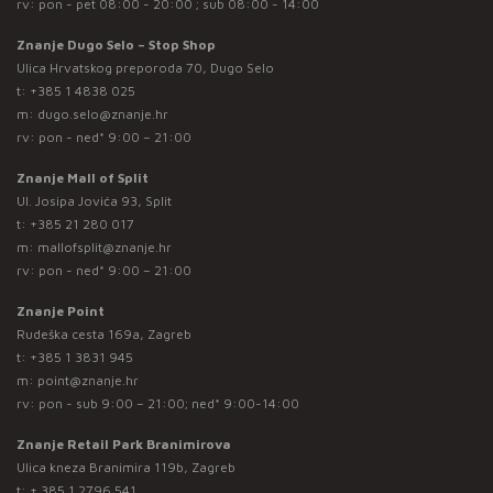
rv: pon - pet 08:00 - 20:00 ; sub 08:00 - 14:00
Znanje Dugo Selo – Stop Shop
Ulica Hrvatskog preporoda 70, Dugo Selo
t:
+385 1 4838 025
m:
dugo.selo@znanje.hr
rv: pon - ned* 9:00 – 21:00
Znanje Mall of Split
Ul. Josipa Jovića 93, Split
t:
+385 21 280 017
m:
mallofsplit@znanje.hr
rv: pon - ned* 9:00 – 21:00
Znanje Point
Rudeška cesta 169a, Zagreb
t:
+385 1 3831 945
m:
point@znanje.hr
rv: pon - sub 9:00 – 21:00; ned* 9:00-14:00
Znanje Retail Park Branimirova
Ulica kneza Branimira 119b, Zagreb
t:
+ 385 1 2796 541