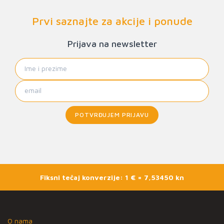
Prvi saznajte za akcije i ponude
Prijava na newsletter
POTVRĐUJEM PRIJAVU
Fiksni tečaj konverzije: 1 € = 7,53450 kn
O nama