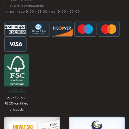
m:
branimirova@znanje.hr
rv: pon -sub 9:00 - 21:00, ned* 9:00 - 20:00
Look for our
FSC®-certified
products