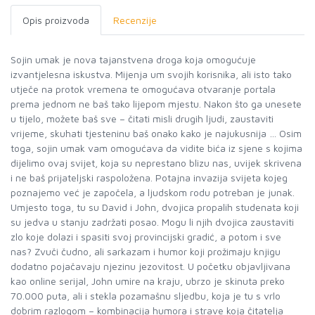
Opis proizvoda
Recenzije
Sojin umak je nova tajanstvena droga koja omogućuje
izvantjelesna iskustva. Mijenja um svojih korisnika, ali isto tako
utječe na protok vremena te omogućava otvaranje portala
prema jednom ne baš tako lijepom mjestu. Nakon što ga unesete
u tijelo, možete baš sve – čitati misli drugih ljudi, zaustaviti
vrijeme, skuhati tjesteninu baš onako kako je najukusnija … Osim
toga, sojin umak vam omogućava da vidite bića iz sjene s kojima
dijelimo ovaj svijet, koja su neprestano blizu nas, uvijek skrivena
i ne baš prijateljski raspoložena. Potajna invazija svijeta kojeg
poznajemo već je započela, a ljudskom rodu potreban je junak.
Umjesto toga, tu su David i John, dvojica propalih studenata koji
su jedva u stanju zadržati posao. Mogu li njih dvojica zaustaviti
zlo koje dolazi i spasiti svoj provincijski gradić, a potom i sve
nas? Zvuči čudno, ali sarkazam i humor koji prožimaju knjigu
dodatno pojačavaju njezinu jezovitost. U početku objavljivana
kao online serijal, John umire na kraju, ubrzo je skinuta preko
70.000 puta, ali i stekla pozamašnu sljedbu, koja je tu s vrlo
dobrim razlogom – kombinacija humora i strave koja čitatelja