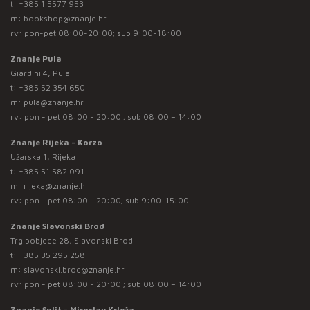
t:
+385 1 5577 953
m:
bookshop@znanje.hr
rv: pon-pet 08:00-20:00; sub 9:00-18:00
Znanje Pula
Giardini 4, Pula
t:
+385 52 354 650
m:
pula@znanje.hr
rv: pon - pet 08:00 - 20:00 ; sub 08:00 – 14:00
Znanje Rijeka - Korzo
Užarska 1, Rijeka
t:
+385 51 582 091
m:
rijeka@znanje.hr
rv: pon - pet 08:00 - 20:00; sub 9:00-15:00
Znanje Slavonski Brod
Trg pobjede 28, Slavonski Brod
t:
+385 35 295 258
m:
slavonski.brod@znanje.hr
rv: pon - pet 08:00 - 20:00 ; sub 08:00 – 14:00
Znanje Split - Miroslav Krleža