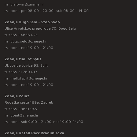
m:
bjelovar@znanje.hr
rv: pon - pet 08:00 - 20:00 ; sub 08:00 - 14:00
Znanje Dugo Selo – Stop Shop
Ulica Hrvatskog preporoda 70, Dugo Selo
t:
+385 1 4838 025
m:
dugo.selo@znanje.hr
rv: pon - ned* 9:00 – 21:00
Znanje Mall of Split
Ul. Josipa Jovića 93, Split
t:
+385 21 280 017
m:
mallofsplit@znanje.hr
rv: pon - ned* 9:00 – 21:00
Znanje Point
Rudeška cesta 169a, Zagreb
t:
+385 1 3831 945
m:
point@znanje.hr
rv: pon - sub 9:00 – 21:00; ned* 9:00-14:00
Znanje Retail Park Branimirova