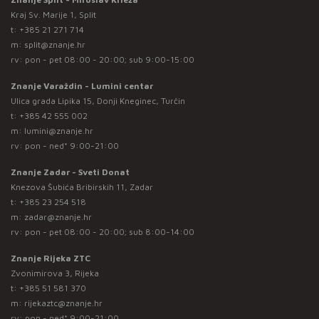
Kraj Sv. Marije 1, Split
t:
+385 21 271 714
m:
split@znanje.hr
rv: pon - pet 08:00 - 20:00; sub 9:00-15:00
Znanje Varaždin - Lumini centar
Ulica grada Lipika 15, Donji Kneginec, Turčin
t:
+385 42 555 002
m:
lumini@znanje.hr
rv: pon - ned* 9:00-21:00
Znanje Zadar - Sveti Donat
Knezova Šubića Bribirskih 11, Zadar
t:
+385 23 254 518
m:
zadar@znanje.hr
rv: pon - pet 08:00 - 20:00; sub 8:00-14:00
Znanje Rijeka ZTC
Zvonimirova 3, Rijeka
t:
+385 51 581 370
m:
rijekaztc@znanje.hr
rv: pon - ned* 9:00-21:00