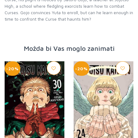
High, a school where fledgling exorcists learn how to combat
Curses. Gojo convinces Yuta to enroll, but can he learn enough in
time to confront the Curse that haunts him?
Možda bi Vas moglo zanimati
-20%
-20%