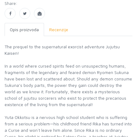
Share:
Opis proizvoda
Recenzije
The prequel to the supernatural exorcist adventure Jujutsu
Kaisen!
In a world where cursed spirits feed on unsuspecting humans,
fragments of the legendary and feared demon Ryomen Sukuna
have been lost and scattered about. Should any demon consume
Sukuna’s body parts, the power they gain could destroy the
world as we know it. Fortunately, there exists a mysterious
school of jujutsu sorcerers who exist to protect the precarious
existence of the living from the supernatural!
Yuta Okkotsu is a nervous high school student who is suffering
from a serious problem—his childhood friend Rika has turned into
a Curse and won`t leave him alone. Since Rika is no ordinary
Curse, his plight is noticed by Satoru Gojo, a teacher at Jujutsu