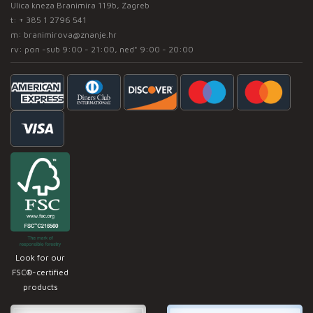
Ulica kneza Branimira 119b, Zagreb
t:
+ 385 1 2796 541
m:
branimirova@znanje.hr
rv: pon -sub 9:00 - 21:00, ned* 9:00 - 20:00
Look for our
FSC®-certified
products