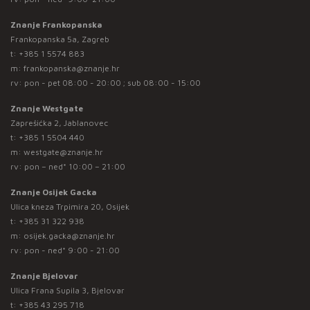
Znanje Frankopanska
Frankopanska 5a, Zagreb
t:
+385 1 5574 883
m:
frankopanska@znanje.hr
rv: pon - pet 08:00 - 20:00 ; sub 08:00 - 15:00
Znanje Westgate
Zaprešićka 2, Jablanovec
t:
+385 1 5504 440
m:
westgate@znanje.hr
rv: pon – ned* 10:00 – 21:00
Znanje Osijek Gacka
Ulica kneza Trpimira 20, Osijek
t:
+385 31 322 938
m:
osijek.gacka@znanje.hr
rv: pon - ned* 9:00 - 21:00
Znanje Bjelovar
Ulica Frana Supila 3, Bjelovar
t:
+385 43 295 718