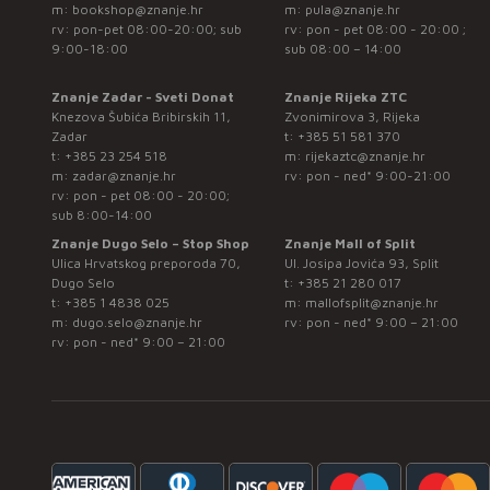
m:
bookshop@znanje.hr
m:
pula@znanje.hr
rv: pon-pet 08:00-20:00; sub
rv: pon - pet 08:00 - 20:00 ;
9:00-18:00
sub 08:00 – 14:00
Znanje Zadar - Sveti Donat
Znanje Rijeka ZTC
Knezova Šubića Bribirskih 11,
Zvonimirova 3, Rijeka
Zadar
t:
+385 51 581 370
t:
+385 23 254 518
m:
rijekaztc@znanje.hr
m:
zadar@znanje.hr
rv: pon - ned* 9:00-21:00
rv: pon - pet 08:00 - 20:00;
sub 8:00-14:00
Znanje Dugo Selo – Stop Shop
Znanje Mall of Split
Ulica Hrvatskog preporoda 70,
Ul. Josipa Jovića 93, Split
Dugo Selo
t:
+385 21 280 017
t:
+385 1 4838 025
m:
mallofsplit@znanje.hr
m:
dugo.selo@znanje.hr
rv: pon - ned* 9:00 – 21:00
rv: pon - ned* 9:00 – 21:00