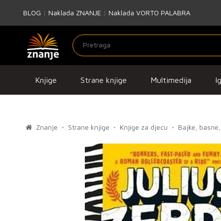
BLOG
|
Naklada ZNANJE
|
Naklada VORTO PALABRA
Knjige
Strane knjige
Multimedija
I
Znanje
Strane knjige
Knjige za djecu
Bajke, basne,