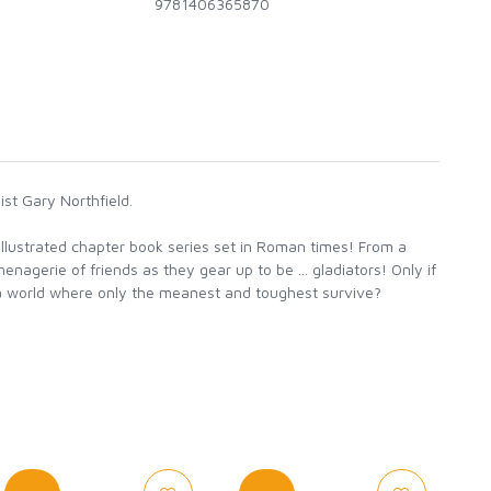
9781406365870
st Gary Northfield.
illustrated chapter book series set in Roman times! From a
nagerie of friends as they gear up to be ... gladiators! Only if
n a world where only the meanest and toughest survive?