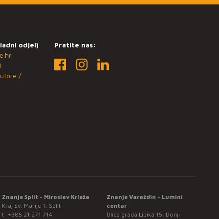
ladni odjel)
Pratite nas:
e.hr
1
utore /
Znanje Split - Miroslav Krleža
Znanje Varaždin - Lumini
Kraj Sv. Marije 1, Split
centar
t:
+385 21 271 714
Ulica grada Lipika 15, Donji