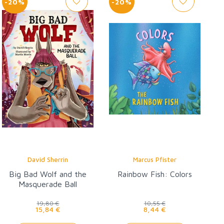
-20%
-20%
David Sherrin
Marcus Pfister
Big Bad Wolf and the
Rainbow Fish: Colors
Masquerade Ball
19,80 €
10,55 €
15,84 €
8,44 €