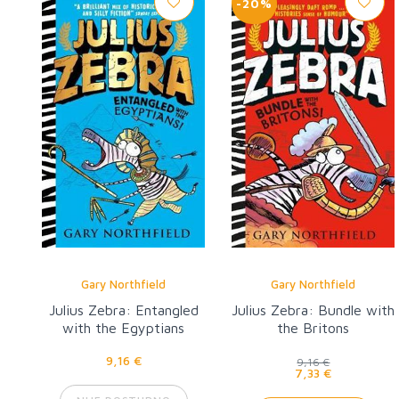
-20%
Gary Northfield
Gary Northfield
Julius Zebra: Entangled
Julius Zebra: Bundle with
with the Egyptians
the Britons
9,16 €
9,16 €
7,33 €