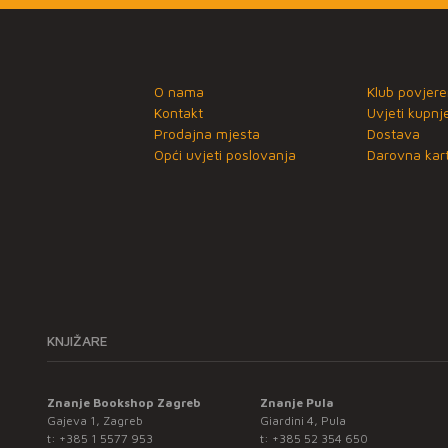
O nama
Klub povjere
Kontakt
Uvjeti kupnj
Prodajna mjesta
Dostava
Opći uvjeti poslovanja
Darovna kart
KNJIŽARE
Znanje Bookshop Zagreb
Znanje Pula
Gajeva 1, Zagreb
Giardini 4, Pula
t:
+385 1 5577 953
t:
+385 52 354 650