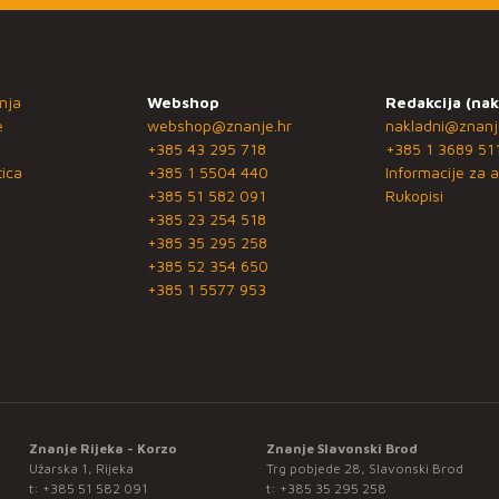
nja
Webshop
Redakcija (nak
e
webshop@znanje.hr
nakladni@znanj
+385 43 295 718
+385 1 3689 51
ica
+385 1 5504 440
Informacije za a
+385 51 582 091
Rukopisi
+385 23 254 518
+385 35 295 258
+385 52 354 650
+385 1 5577 953
Znanje Rijeka - Korzo
Znanje Slavonski Brod
Užarska 1, Rijeka
Trg pobjede 28, Slavonski Brod
t:
+385 51 582 091
t:
+385 35 295 258