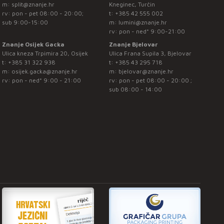
m:
split@znanje.hr
Kneginec, Turčin
rv: pon - pet 08:00 - 20:00;
t:
+385 42 555 002
sub 9:00-15:00
m:
lumini@znanje.hr
rv: pon - ned* 9:00-21:00
Znanje Osijek Gacka
Znanje Bjelovar
Ulica kneza Trpimira 20, Osijek
Ulica Frana Supila 3, Bjelovar
t:
+385 31 322 938
t:
+385 43 295 718
m:
osijek.gacka@znanje.hr
m:
bjelovar@znanje.hr
rv: pon - ned* 9:00 - 21:00
rv: pon - pet 08:00 - 20:00 ;
sub 08:00 - 14:00