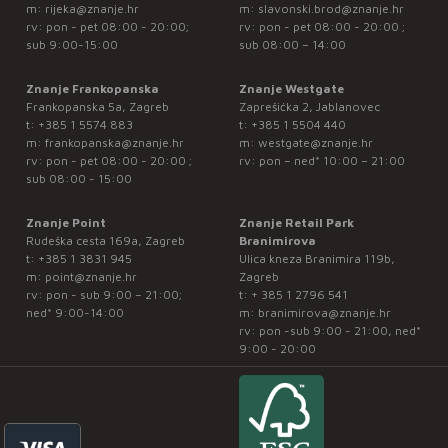
m:
rijeka@znanje.hr
m:
slavonski.brod@znanje.hr
rv: pon - pet 08:00 - 20:00;
rv: pon - pet 08:00 - 20:00 ;
sub 9:00-15:00
sub 08:00 – 14:00
Znanje Frankopanska
Znanje Westgate
Frankopanska 5a, Zagreb
Zaprešićka 2, Jablanovec
t:
+385 1 5574 883
t:
+385 1 5504 440
m:
frankopanska@znanje.hr
m:
westgate@znanje.hr
rv: pon - pet 08:00 - 20:00 ;
rv: pon – ned* 10:00 – 21:00
sub 08:00 - 15:00
Znanje Point
Znanje Retail Park
Rudeška cesta 169a, Zagreb
Branimirova
t:
+385 1 3831 945
Ulica kneza Branimira 119b,
m:
point@znanje.hr
Zagreb
rv: pon - sub 9:00 – 21:00;
t:
+ 385 1 2796 541
ned* 9:00-14:00
m:
branimirova@znanje.hr
rv: pon -sub 9:00 - 21:00, ned*
9:00 - 20:00