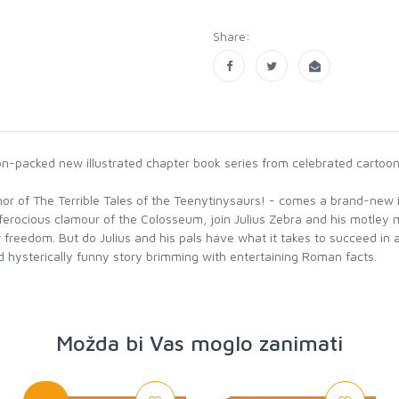
Share:
ion-packed new illustrated chapter book series from celebrated cartooni
thor of The Terrible Tales of the Teenytinysaurs! - comes a brand-new 
ferocious clamour of the Colosseum, join Julius Zebra and his motley me
r freedom. But do Julius and his pals have what it takes to succeed i
d hysterically funny story brimming with entertaining Roman facts.
Možda bi Vas moglo zanimati