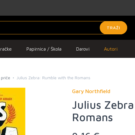
TRAŽI
gračke
Papirnica / Škola
Darovi
Autori
 priče
Julius Zebra: Rumble with the Romans
Gary Northfield
Julius Zebr
Romans