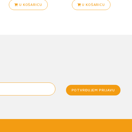
U KOŠARICU
U KOŠARICU
POTVRĐUJEM PRIJAVU