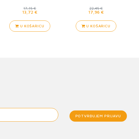
17,15 €
22,45 €
13,72 €
17,96 €
U KOŠARICU
U KOŠARICU
POTVRĐUJEM PRIJAVU