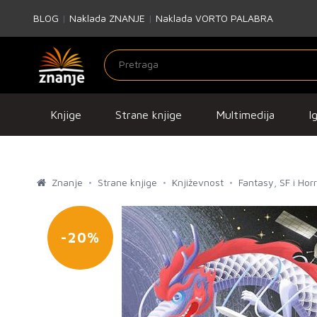
BLOG
|
Naklada ZNANJE
|
Naklada VORTO PALABRA
Knjige
Strane knjige
Multimedija
I
Znanje
Strane knjige
Književnost
Fantasy, SF i Hor
-20%