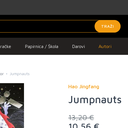
TRAŽI
gračke
Papirnica / Škola
Darovi
Autori
ror
Jumpnauts
Hao Jingfang
Jumpnauts
13,20 €
10,56 €