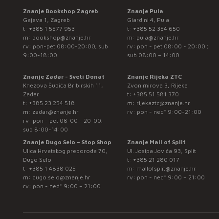
Znanje Bookshop Zagreb
Znanje Pula
Gajeva 1, Zagreb
Giardini 4, Pula
t:
+385 1 5577 953
t:
+385 52 354 650
m:
bookshop@znanje.hr
m:
pula@znanje.hr
rv: pon-pet 08:00-20:00; sub
rv: pon - pet 08:00 - 20:00 ;
9:00-18:00
sub 08:00 – 14:00
Znanje Zadar - Sveti Donat
Znanje Rijeka ZTC
Knezova Šubića Bribirskih 11,
Zvonimirova 3, Rijeka
Zadar
t:
+385 51 581 370
t:
+385 23 254 518
m:
rijekaztc@znanje.hr
m:
zadar@znanje.hr
rv: pon - ned* 9:00-21:00
rv: pon - pet 08:00 - 20:00;
sub 8:00-14:00
Znanje Dugo Selo – Stop Shop
Znanje Mall of Split
Ulica Hrvatskog preporoda 70,
Ul. Josipa Jovića 93, Split
Dugo Selo
t:
+385 21 280 017
t:
+385 1 4838 025
m:
mallofsplit@znanje.hr
m:
dugo.selo@znanje.hr
rv: pon - ned* 9:00 – 21:00
rv: pon - ned* 9:00 – 21:00