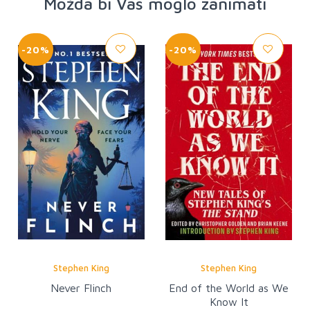
Možda bi Vas moglo zanimati
-20%
-20%
Stephen King
Stephen King
Never Flinch
End of the World as We
Know It