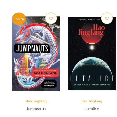
-55%
Hao Jingfang
Hao Jingfang
Jumpnauts
Lutalice