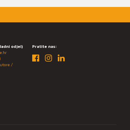
ladni odjel)
Pratite nas:
e.hr
1
utore /