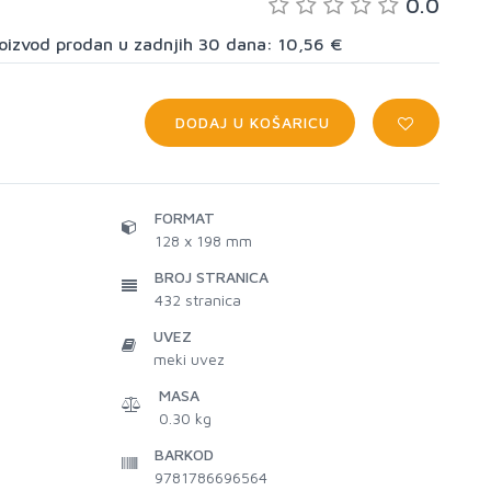
0.0
proizvod prodan u zadnjih 30 dana: 10,56 €
DODAJ U KOŠARICU
FORMAT
128 x 198 mm
BROJ STRANICA
432
stranica
UVEZ
meki uvez
MASA
0.30 kg
BARKOD
9781786696564