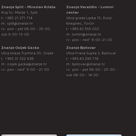
Znanje Split - Miroslav Krleža
Znanje Varaždin - Lumini
Kraj Sv. Marije 1, Split
centar
t:
+385 21 271 714
Ulica grada Lipika 15, Donji
m:
split@znanje.hr
Kneginec, Turčin
rv: pon - pet 08:00 - 20:00;
t:
+385 42 555 002
sub 9:00-15:00
m:
lumini@znanje.hr
rv: pon - ned* 9:00-21:00
Znanje Osijek Gacka
Znanje Bjelovar
Ulica kneza Trpimira 20, Osijek
Ulica Frana Supila 3, Bjelovar
t:
+385 31 322 938
t:
+385 43 295 718
m:
osijek.gacka@znanje.hr
m:
bjelovar@znanje.hr
rv: pon - ned* 9:00 - 21:00
rv: pon - pet 08:00 - 20:00 ;
sub 08:00 - 14:00