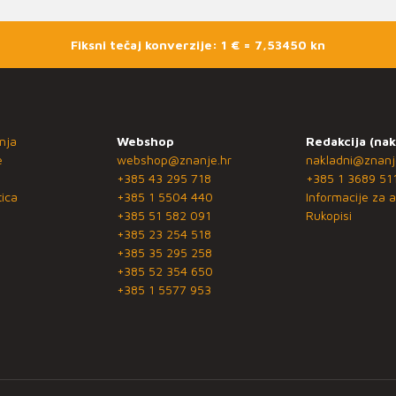
Fiksni tečaj konverzije: 1 € = 7,53450 kn
nja
Webshop
Redakcija (nak
e
webshop@znanje.hr
nakladni@znanj
+385 43 295 718
+385 1 3689 51
ica
+385 1 5504 440
Informacije za a
+385 51 582 091
Rukopisi
+385 23 254 518
+385 35 295 258
+385 52 354 650
+385 1 5577 953