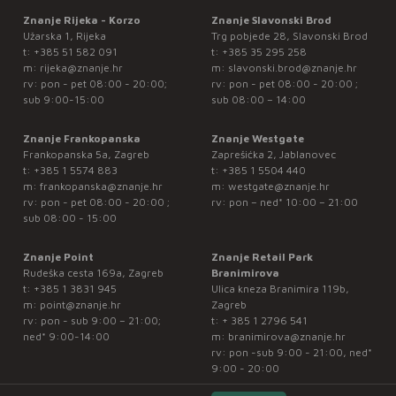
Znanje Rijeka - Korzo
Znanje Slavonski Brod
Užarska 1, Rijeka
Trg pobjede 28, Slavonski Brod
t:
+385 51 582 091
t:
+385 35 295 258
m:
rijeka@znanje.hr
m:
slavonski.brod@znanje.hr
rv: pon - pet 08:00 - 20:00;
rv: pon - pet 08:00 - 20:00 ;
sub 9:00-15:00
sub 08:00 – 14:00
Znanje Frankopanska
Znanje Westgate
Frankopanska 5a, Zagreb
Zaprešićka 2, Jablanovec
t:
+385 1 5574 883
t:
+385 1 5504 440
m:
frankopanska@znanje.hr
m:
westgate@znanje.hr
rv: pon - pet 08:00 - 20:00 ;
rv: pon – ned* 10:00 – 21:00
sub 08:00 - 15:00
Znanje Point
Znanje Retail Park
Rudeška cesta 169a, Zagreb
Branimirova
t:
+385 1 3831 945
Ulica kneza Branimira 119b,
m:
point@znanje.hr
Zagreb
rv: pon - sub 9:00 – 21:00;
t:
+ 385 1 2796 541
ned* 9:00-14:00
m:
branimirova@znanje.hr
rv: pon -sub 9:00 - 21:00, ned*
9:00 - 20:00