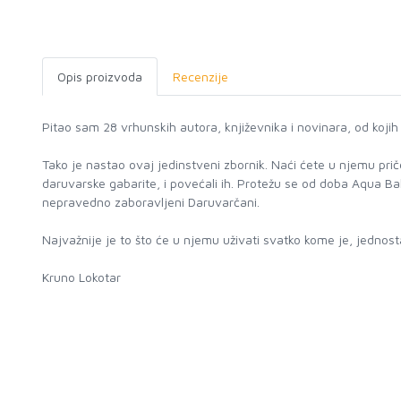
Opis proizvoda
Recenzije
Pitao sam 28 vrhunskih autora, književnika i novinara, od kojih 
Tako je nastao ovaj jedinstveni zbornik. Naći ćete u njemu priče
daruvarske gabarite, i povećali ih. Protežu se od doba Aqua B
nepravedno zaboravljeni Daruvarčani.
Najvažnije je to što će u njemu uživati svatko kome je, jednosta
Kruno Lokotar