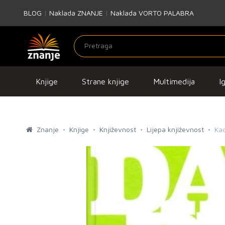
BLOG
|
Naklada ZNANJE
|
Naklada VORTO PALABRA
Knjige
Strane knjige
Multimedija
I
Znanje
Knjige
Književnost
Lijepa književnost
Ka