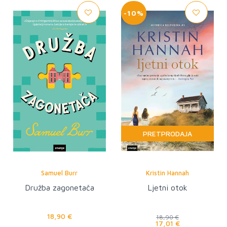
-10%
PRETPRODAJA
Samuel Burr
Kristin Hannah
Družba zagonetača
Ljetni otok
18,90 €
18,90 €
17,01 €