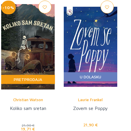
-10%
U DOLASKU
PRETPRODAJA
Christian Watson
Laurie Frankel
Koliko sam sretan
Zovem se Poppy
21,90 €
21,90 €
19,71 €