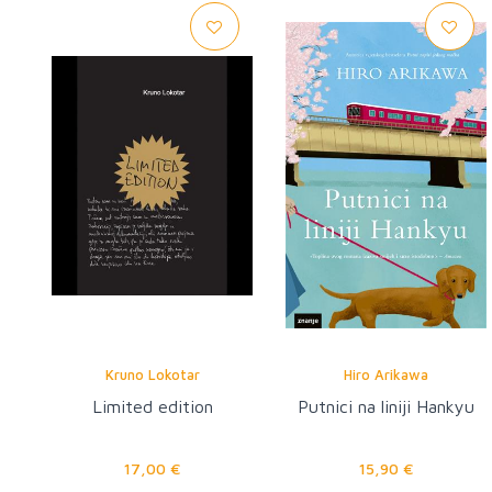
Kruno Lokotar
Hiro Arikawa
Limited edition
Putnici na liniji Hankyu
17,00 €
15,90 €