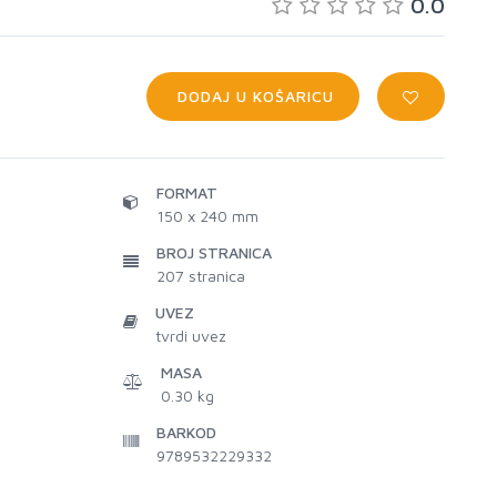
0.0
DODAJ U KOŠARICU
FORMAT
150 x 240 mm
BROJ STRANICA
207
stranica
UVEZ
tvrdi uvez
MASA
0.30 kg
BARKOD
9789532229332