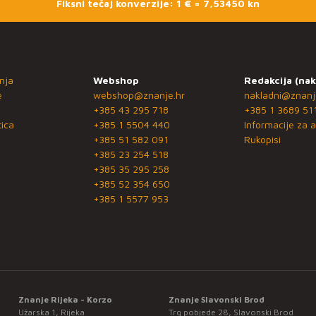
Fiksni tečaj konverzije: 1 € = 7,53450 kn
nja
Webshop
Redakcija (nak
e
webshop@znanje.hr
nakladni@znanj
+385 43 295 718
+385 1 3689 51
ica
+385 1 5504 440
Informacije za a
+385 51 582 091
Rukopisi
+385 23 254 518
+385 35 295 258
+385 52 354 650
+385 1 5577 953
Znanje Rijeka - Korzo
Znanje Slavonski Brod
Užarska 1, Rijeka
Trg pobjede 28, Slavonski Brod