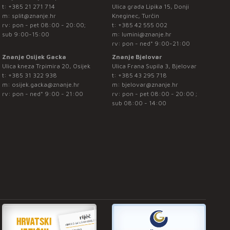
t:
+385 21 271 714
Ulica grada Lipika 15, Donji
m:
split@znanje.hr
Kneginec, Turčin
rv: pon - pet 08:00 - 20:00;
t:
+385 42 555 002
sub 9:00-15:00
m:
lumini@znanje.hr
rv: pon - ned* 9:00-21:00
Znanje Osijek Gacka
Znanje Bjelovar
Ulica kneza Trpimira 20, Osijek
Ulica Frana Supila 3, Bjelovar
t:
+385 31 322 938
t:
+385 43 295 718
m:
osijek.gacka@znanje.hr
m:
bjelovar@znanje.hr
rv: pon - ned* 9:00 - 21:00
rv: pon - pet 08:00 - 20:00 ;
sub 08:00 - 14:00