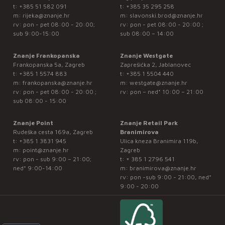
t:
+385 51 582 091
t:
+385 35 295 258
m:
rijeka@znanje.hr
m:
slavonski.brod@znanje.hr
rv: pon - pet 08:00 - 20:00;
rv: pon - pet 08:00 - 20:00 ;
sub 9:00-15:00
sub 08:00 – 14:00
Znanje Frankopanska
Znanje Westgate
Frankopanska 5a, Zagreb
Zaprešićka 2, Jablanovec
t:
+385 1 5574 883
t:
+385 1 5504 440
m:
frankopanska@znanje.hr
m:
westgate@znanje.hr
rv: pon - pet 08:00 - 20:00 ;
rv: pon – ned* 10:00 – 21:00
sub 08:00 - 15:00
Znanje Point
Znanje Retail Park
Rudeška cesta 169a, Zagreb
Branimirova
t:
+385 1 3831 945
Ulica kneza Branimira 119b,
m:
point@znanje.hr
Zagreb
rv: pon - sub 9:00 – 21:00;
t:
+ 385 1 2796 541
ned* 9:00-14:00
m:
branimirova@znanje.hr
rv: pon -sub 9:00 - 21:00, ned*
9:00 - 20:00