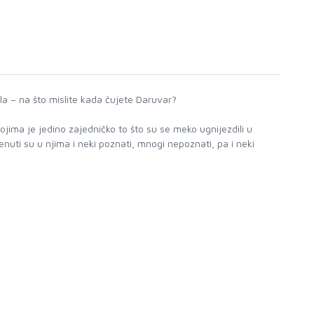
ila – na što mislite kada čujete Daruvar?
kojima je jedino zajedničko to što su se meko ugnijezdili u
uti su u njima i neki poznati, mnogi nepoznati, pa i neki
.