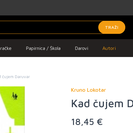
TRAŽI
gračke
Papirnica / Škola
Darovi
Autori
d čujem Daruvar
Kruno Lokotar
Kad čujem 
18,45 €