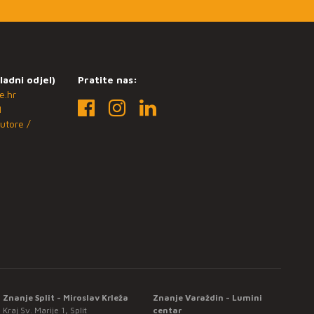
ladni odjel)
Pratite nas:
e.hr
1
utore /
Znanje Split - Miroslav Krleža
Znanje Varaždin - Lumini
Kraj Sv. Marije 1, Split
centar