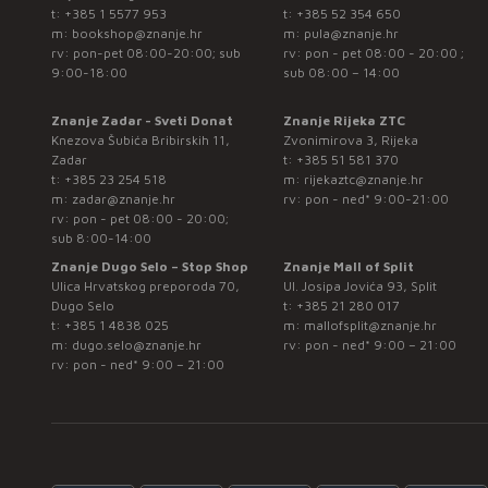
t:
+385 1 5577 953
t:
+385 52 354 650
m:
bookshop@znanje.hr
m:
pula@znanje.hr
rv: pon-pet 08:00-20:00; sub
rv: pon - pet 08:00 - 20:00 ;
9:00-18:00
sub 08:00 – 14:00
Znanje Zadar - Sveti Donat
Znanje Rijeka ZTC
Knezova Šubića Bribirskih 11,
Zvonimirova 3, Rijeka
Zadar
t:
+385 51 581 370
t:
+385 23 254 518
m:
rijekaztc@znanje.hr
m:
zadar@znanje.hr
rv: pon - ned* 9:00-21:00
rv: pon - pet 08:00 - 20:00;
sub 8:00-14:00
Znanje Dugo Selo – Stop Shop
Znanje Mall of Split
Ulica Hrvatskog preporoda 70,
Ul. Josipa Jovića 93, Split
Dugo Selo
t:
+385 21 280 017
t:
+385 1 4838 025
m:
mallofsplit@znanje.hr
m:
dugo.selo@znanje.hr
rv: pon - ned* 9:00 – 21:00
rv: pon - ned* 9:00 – 21:00