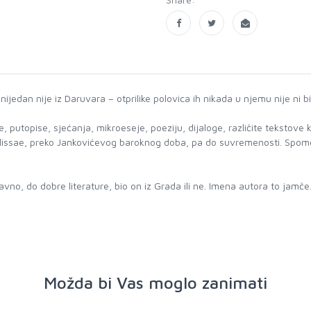
nijedan nije iz Daruvara – otprilike polovica ih nikada u njemu nije ni b
, putopise, sjećanja, mikroeseje, poeziju, dijaloge, različite tekstove 
alissae, preko Jankovićevog baroknog doba, pa do suvremenosti. Spomen
vno, do dobre literature, bio on iz Grada ili ne. Imena autora to jamče
Možda bi Vas moglo zanimati