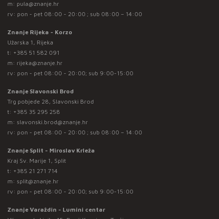
m:
pula@znanje.hr
rv: pon - pet 08:00 - 20:00 ; sub 08:00 – 14:00
Znanje Rijeka - Korzo
Užarska 1, Rijeka
t:
+385 51 582 091
m:
rijeka@znanje.hr
rv: pon - pet 08:00 - 20:00; sub 9:00-15:00
Znanje Slavonski Brod
Trg pobjede 28, Slavonski Brod
t:
+385 35 295 258
m:
slavonski.brod@znanje.hr
rv: pon - pet 08:00 - 20:00 ; sub 08:00 – 14:00
Znanje Split - Miroslav Krleža
Kraj Sv. Marije 1, Split
t:
+385 21 271 714
m:
split@znanje.hr
rv: pon - pet 08:00 - 20:00; sub 9:00-15:00
Znanje Varaždin - Lumini centar