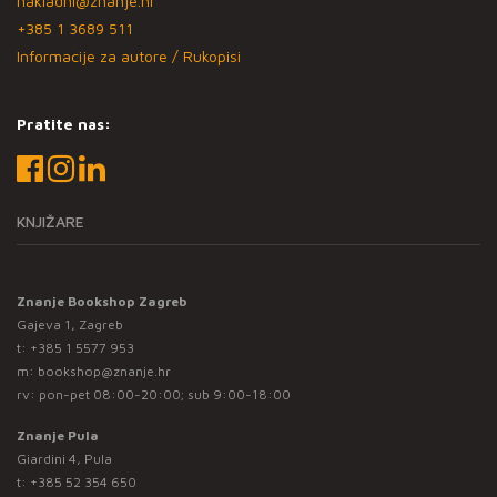
nakladni@znanje.hr
+385 1 3689 511
Informacije za autore / Rukopisi
Pratite nas:
KNJIŽARE
Znanje Bookshop Zagreb
Gajeva 1, Zagreb
t:
+385 1 5577 953
m:
bookshop@znanje.hr
rv: pon-pet 08:00-20:00; sub 9:00-18:00
Znanje Pula
Giardini 4, Pula
t:
+385 52 354 650