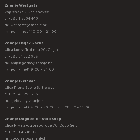
Znanje Westgate
Zaprešićka 2, Jablanovec
t:
+385 1 5504 440
m:
westgate@znanje.hr
rv: pon – ned* 10:00 – 21:00
Znanje Osijek Gacka
Ulica kneza Trpimira 20, Osijek
t:
+385 31 322 938
m:
osijek.gacka@znanje.hr
rv: pon - ned* 9:00 - 21:00
Znanje Bjelovar
Ulica Frana Supila 3, Bjelovar
t:
+385 43 295 718
m:
bjelovar@znanje.hr
rv: pon - pet 08:00 - 20:00 ; sub 08:00 - 14:00
Znanje Dugo Selo – Stop Shop
Ulica Hrvatskog preporoda 70, Dugo Selo
t:
+385 1 4838 025
m:
dugo.selo@znanje.hr