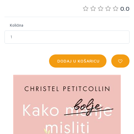
0.0
Količina
DODAJ U KOŠARICU