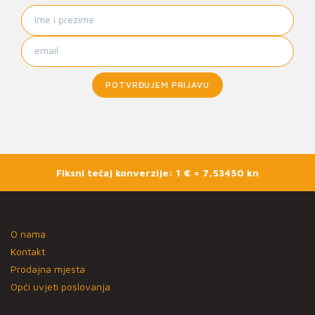
POTVRĐUJEM PRIJAVU
Fiksni tečaj konverzije: 1 € = 7,53450 kn
O nama
Kontakt
Prodajna mjesta
Opći uvjeti poslovanja