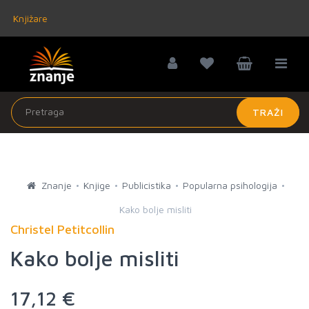
Knjižare
TRAŽI
Znanje
Knjige
Publicistika
Popularna psihologija
Kako bolje misliti
Christel Petitcollin
Kako bolje misliti
17,12 €