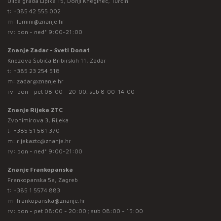
Ulica grada Lipika 15, Donji Kneginec, Turčin
t:
+385 42 555 002
m:
lumini@znanje.hr
rv: pon - ned* 9:00-21:00
Znanje Zadar - Sveti Donat
Knezova Šubića Bribirskih 11, Zadar
t:
+385 23 254 518
m:
zadar@znanje.hr
rv: pon - pet 08:00 - 20:00; sub 8:00-14:00
Znanje Rijeka ZTC
Zvonimirova 3, Rijeka
t:
+385 51 581 370
m:
rijekaztc@znanje.hr
rv: pon - ned* 9:00-21:00
Znanje Frankopanska
Frankopanska 5a, Zagreb
t:
+385 1 5574 883
m:
frankopanska@znanje.hr
rv: pon - pet 08:00 - 20:00 ; sub 08:00 - 15:00