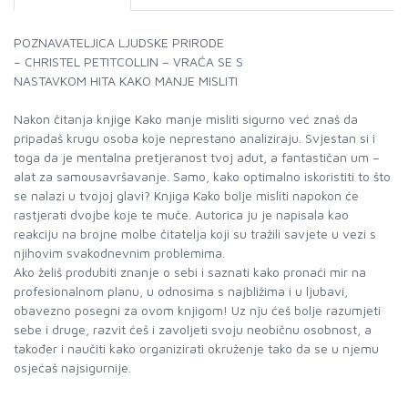
POZNAVATELJICA LJUDSKE PRIRODE
– CHRISTEL PETITCOLLIN – VRAĆA SE S
NASTAVKOM HITA KAKO MANJE MISLITI
Nakon čitanja knjige Kako manje misliti sigurno već znaš da
pripadaš krugu osoba koje neprestano analiziraju. Svjestan si i
toga da je mentalna pretjeranost tvoj adut, a fantastičan um –
alat za samousavršavanje. Samo, kako optimalno iskoristiti to što
se nalazi u tvojoj glavi? Knjiga Kako bolje misliti napokon će
rastjerati dvojbe koje te muče. Autorica ju je napisala kao
reakciju na brojne molbe čitatelja koji su tražili savjete u vezi s
njihovim svakodnevnim problemima.
Ako želiš produbiti znanje o sebi i saznati kako pronaći mir na
profesionalnom planu, u odnosima s najbližima i u ljubavi,
obavezno posegni za ovom knjigom! Uz nju ćeš bolje razumjeti
sebe i druge, razvit ćeš i zavoljeti svoju neobičnu osobnost, a
također i naučiti kako organizirati okruženje tako da se u njemu
osjećaš najsigurnije.