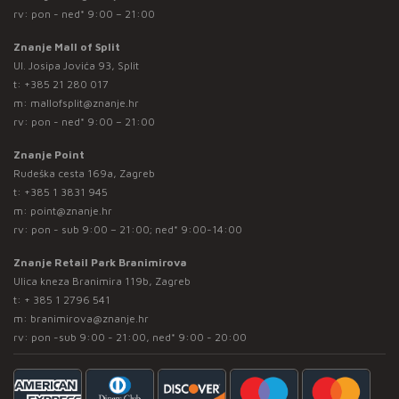
rv: pon - ned* 9:00 – 21:00
Znanje Mall of Split
Ul. Josipa Jovića 93, Split
t:
+385 21 280 017
m:
mallofsplit@znanje.hr
rv: pon - ned* 9:00 – 21:00
Znanje Point
Rudeška cesta 169a, Zagreb
t:
+385 1 3831 945
m:
point@znanje.hr
rv: pon - sub 9:00 – 21:00; ned* 9:00-14:00
Znanje Retail Park Branimirova
Ulica kneza Branimira 119b, Zagreb
t:
+ 385 1 2796 541
m:
branimirova@znanje.hr
rv: pon -sub 9:00 - 21:00, ned* 9:00 - 20:00