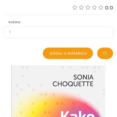
0.0
Količina
DODAJ U KOŠARICU