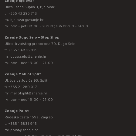
Znanje Bjelovar
Ulica Frana Supila 3, Bjelovar
t:
+385 43 295 718
m:
bjelovar@znanje.hr
rv: pon - pet 08:00 - 20:00 ; sub 08:00 - 14:00
Znanje Dugo Selo – Stop Shop
Ulica Hrvatskog preporoda 70, Dugo Selo
t:
+385 1 4838 025
m:
dugo.selo@znanje.hr
rv: pon - ned* 9:00 – 21:00
Znanje Mall of Split
Ul. Josipa Jovića 93, Split
t:
+385 21 280 017
m:
mallofsplit@znanje.hr
rv: pon - ned* 9:00 – 21:00
Znanje Point
Rudeška cesta 169a, Zagreb
t:
+385 1 3831 945
m:
point@znanje.hr