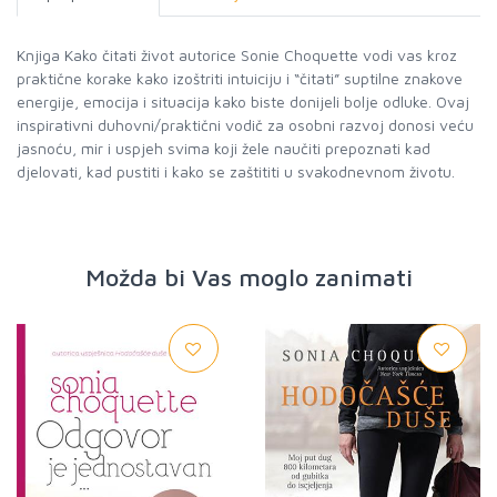
Knjiga Kako čitati život autorice Sonie Choquette vodi vas kroz
praktične korake kako izoštriti intuiciju i “čitati” suptilne znakove
energije, emocija i situacija kako biste donijeli bolje odluke. Ovaj
inspirativni duhovni/praktični vodič za osobni razvoj donosi veću
jasnoću, mir i uspjeh svima koji žele naučiti prepoznati kad
djelovati, kad pustiti i kako se zaštititi u svakodnevnom životu.
Možda bi Vas moglo zanimati