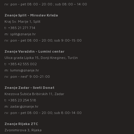
rv: pon - pet 08:00 - 20:00 ; sub 08:00 – 14:00
Znanje Split - Miroslav Krleža
Kraj Sv. Marije 1, Split
t:
+385 21 271 714
m:
split@znanje.hr
rv: pon - pet 08:00 - 20:00; sub 9:00-15:00
Znanje Varaždin - Lumini centar
Ulica grada Lipika 15, Donji Kneginec, Turčin
t:
+385 42 555 002
m:
lumini@znanje.hr
rv: pon - ned* 9:00-21:00
Znanje Zadar - Sveti Donat
Knezova Šubića Bribirskih 11, Zadar
t:
+385 23 254 518
m:
zadar@znanje.hr
rv: pon - pet 08:00 - 20:00; sub 8:00-14:00
Znanje Rijeka ZTC
Zvonimirova 3, Rijeka