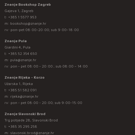
Znanje Bookshop Zagreb
Gajeva 1, Zagreb
t:
+385 1 5577 953
m:
bookshop@znanje.hr
rv: pon-pet 08:00-20:00; sub 9:00-18:00
Znanje Pula
Giardini 4, Pula
t:
+385 52 354 650
m:
pula@znanje.hr
rv: pon - pet 08:00 - 20:00 ; sub 08:00 – 14:00
Znanje Rijeka - Korzo
Užarska 1, Rijeka
t:
+385 51 582 091
m:
rijeka@znanje.hr
rv: pon - pet 08:00 - 20:00; sub 9:00-15:00
Znanje Slavonski Brod
Trg pobjede 28, Slavonski Brod
t:
+385 35 295 258
m:
slavonski.brod@znanje.hr