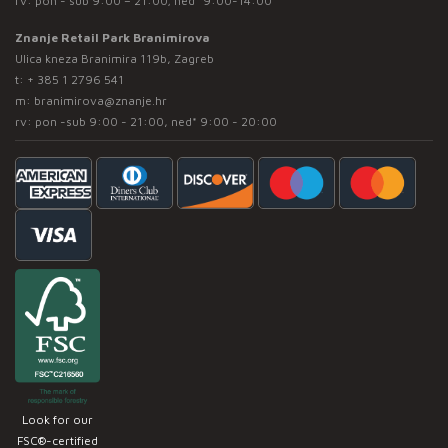
rv: pon - sub 9:00 – 21:00; ned* 9:00-14:00
Znanje Retail Park Branimirova
Ulica kneza Branimira 119b, Zagreb
t:
+ 385 1 2796 541
m:
branimirova@znanje.hr
rv: pon -sub 9:00 - 21:00, ned* 9:00 - 20:00
Look for our
FSC®-certified