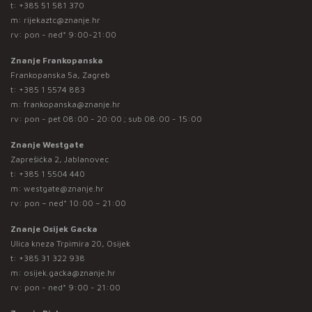
t:
+385 51 581 370
m:
rijekaztc@znanje.hr
rv: pon - ned* 9:00-21:00
Znanje Frankopanska
Frankopanska 5a, Zagreb
t:
+385 1 5574 883
m:
frankopanska@znanje.hr
rv: pon - pet 08:00 - 20:00 ; sub 08:00 - 15:00
Znanje Westgate
Zaprešićka 2, Jablanovec
t:
+385 1 5504 440
m:
westgate@znanje.hr
rv: pon – ned* 10:00 – 21:00
Znanje Osijek Gacka
Ulica kneza Trpimira 20, Osijek
t:
+385 31 322 938
m:
osijek.gacka@znanje.hr
rv: pon - ned* 9:00 - 21:00