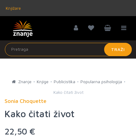
Knjižare
TRAŽI
Znanje
Knjige
Publicistika
Popularna psihologija
Kako čitati život
Sonia Choquette
Kako čitati život
22,50 €