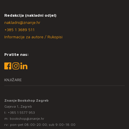
Redakcija (nakladni odjel)
nakladni@znanje.hr
+385 1 3689 511
Informacije za autore / Rukopisi
Pratite nas:
KNJIŽARE
Znanje Bookshop Zagreb
Gajeva 1, Zagreb
t:
+385 1 5577 953
m:
bookshop@znanje.hr
rv: pon-pet 08:00-20:00; sub 9:00-18:00