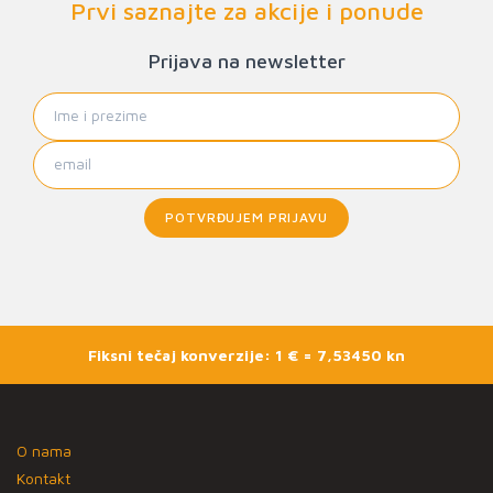
Prvi saznajte za akcije i ponude
Prijava na newsletter
POTVRĐUJEM PRIJAVU
Fiksni tečaj konverzije: 1 € = 7,53450 kn
O nama
Kontakt