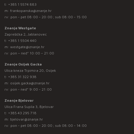
t:
+385 1 5574 883
m:
frankopanska@znanje.hr
rv: pon - pet 08:00 - 20:00 ; sub 08:00 - 15:00
Znanje Westgate
Zaprešićka 2, Jablanovec
t:
+385 1 5504 440
m:
westgate@znanje.hr
rv: pon – ned* 10:00 – 21:00
Znanje Osijek Gacka
Ulica kneza Trpimira 20, Osijek
t:
+385 31 322 938
m:
osijek.gacka@znanje.hr
rv: pon - ned* 9:00 - 21:00
Znanje Bjelovar
Ulica Frana Supila 3, Bjelovar
t:
+385 43 295 718
m:
bjelovar@znanje.hr
rv: pon - pet 08:00 - 20:00 ; sub 08:00 - 14:00