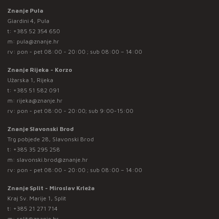
Znanje Pula
Giardini 4, Pula
t:
+385 52 354 650
m:
pula@znanje.hr
rv: pon - pet 08:00 - 20:00 ; sub 08:00 – 14:00
Znanje Rijeka - Korzo
Užarska 1, Rijeka
t:
+385 51 582 091
m:
rijeka@znanje.hr
rv: pon - pet 08:00 - 20:00; sub 9:00-15:00
Znanje Slavonski Brod
Trg pobjede 28, Slavonski Brod
t:
+385 35 295 258
m:
slavonski.brod@znanje.hr
rv: pon - pet 08:00 - 20:00 ; sub 08:00 – 14:00
Znanje Split - Miroslav Krleža
Kraj Sv. Marije 1, Split
t:
+385 21 271 714
m:
split@znanje.hr