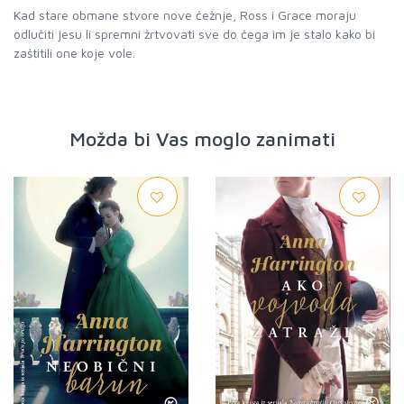
Kad stare obmane stvore nove čežnje, Ross i Grace moraju
odlučiti jesu li spremni žrtvovati sve do čega im je stalo kako bi
zaštitili one koje vole.
Možda bi Vas moglo zanimati