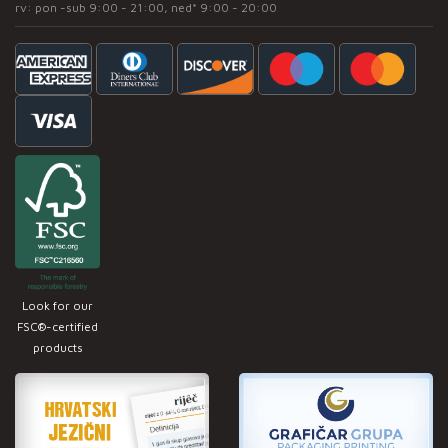
rv: pon -sub 9:00 - 21:00, ned* 9:00 - 20:00
Look for our
FSC®-certified
products