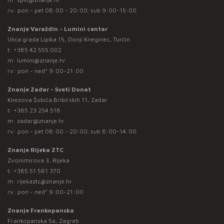
rv: pon - pet 08:00 - 20:00; sub 9:00-15:00
Znanje Varaždin - Lumini centar
Ulica grada Lipika 15, Donji Kneginec, Turčin
t:
+385 42 555 002
m:
lumini@znanje.hr
rv: pon - ned* 9:00-21:00
Znanje Zadar - Sveti Donat
Knezova Šubića Bribirskih 11, Zadar
t:
+385 23 254 518
m:
zadar@znanje.hr
rv: pon - pet 08:00 - 20:00; sub 8:00-14:00
Znanje Rijeka ZTC
Zvonimirova 3, Rijeka
t:
+385 51 581 370
m:
rijekaztc@znanje.hr
rv: pon - ned* 9:00-21:00
Znanje Frankopanska
Frankopanska 5a, Zagreb