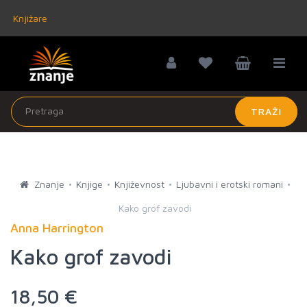
Knjižare
TRAŽI
Znanje
Knjige
Književnost
Ljubavni i erotski romani
Kako grof zavodi
Anna Harrington
Kako grof zavodi
18,50 €