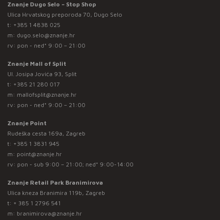
Znanje Dugo Selo – Stop Shop
Ulica Hrvatskog preporoda 70, Dugo Selo
t:
+385 1 4838 025
m:
dugo.selo@znanje.hr
rv: pon - ned* 9:00 – 21:00
Znanje Mall of Split
Ul. Josipa Jovića 93, Split
t:
+385 21 280 017
m:
mallofsplit@znanje.hr
rv: pon - ned* 9:00 – 21:00
Znanje Point
Rudeška cesta 169a, Zagreb
t:
+385 1 3831 945
m:
point@znanje.hr
rv: pon - sub 9:00 – 21:00; ned* 9:00-14:00
Znanje Retail Park Branimirova
Ulica kneza Branimira 119b, Zagreb
t:
+ 385 1 2796 541
m:
branimirova@znanje.hr