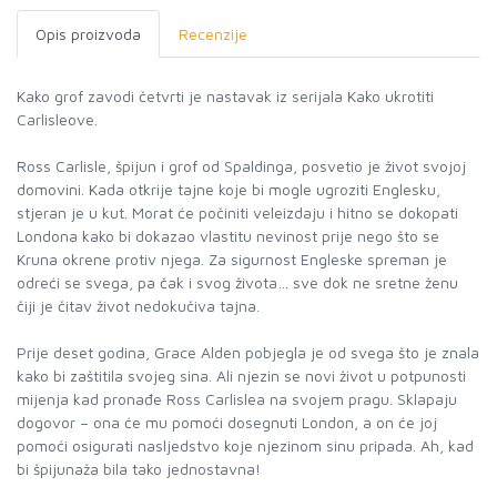
Opis proizvoda
Recenzije
Kako grof zavodi četvrti je nastavak iz serijala Kako ukrotiti
Carlisleove.
Ross Carlisle, špijun i grof od Spaldinga, posvetio je život svojoj
domovini. Kada otkrije tajne koje bi mogle ugroziti Englesku,
stjeran je u kut. Morat će počiniti veleizdaju i hitno se dokopati
Londona kako bi dokazao vlastitu nevinost prije nego što se
Kruna okrene protiv njega. Za sigurnost Engleske spreman je
odreći se svega, pa čak i svog života… sve dok ne sretne ženu
čiji je čitav život nedokučiva tajna.
Prije deset godina, Grace Alden pobjegla je od svega što je znala
kako bi zaštitila svojeg sina. Ali njezin se novi život u potpunosti
mijenja kad pronađe Ross Carlislea na svojem pragu. Sklapaju
dogovor – ona će mu pomoći dosegnuti London, a on će joj
pomoći osigurati nasljedstvo koje njezinom sinu pripada. Ah, kad
bi špijunaža bila tako jednostavna!