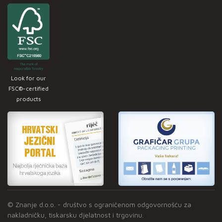
Look for our
FSC®-certified
products
© Znanje d.o.o. - društvo s ograničenom odgovornošću za
nakladničku, tiskarsku djelatnost i trgovinu.