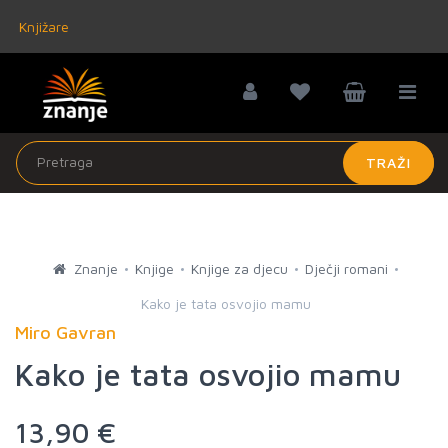
Knjižare
TRAŽI
Znanje
Knjige
Knjige za djecu
Dječji romani
Kako je tata osvojio mamu
Miro Gavran
Kako je tata osvojio mamu
13,90 €