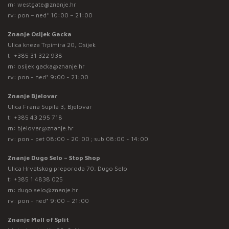
m:
westgate@znanje.hr
rv: pon – ned* 10:00 – 21:00
Znanje Osijek Gacka
Ulica kneza Trpimira 20, Osijek
t:
+385 31 322 938
m:
osijek.gacka@znanje.hr
rv: pon - ned* 9:00 - 21:00
Znanje Bjelovar
Ulica Frana Supila 3, Bjelovar
t:
+385 43 295 718
m:
bjelovar@znanje.hr
rv: pon - pet 08:00 - 20:00 ; sub 08:00 - 14:00
Znanje Dugo Selo – Stop Shop
Ulica Hrvatskog preporoda 70, Dugo Selo
t:
+385 1 4838 025
m:
dugo.selo@znanje.hr
rv: pon - ned* 9:00 – 21:00
Znanje Mall of Split