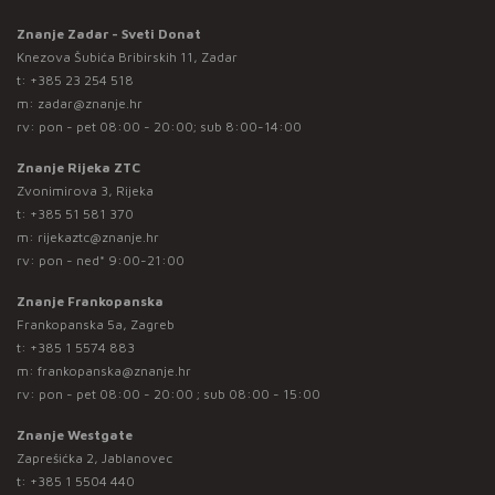
Znanje Zadar - Sveti Donat
Knezova Šubića Bribirskih 11, Zadar
t:
+385 23 254 518
m:
zadar@znanje.hr
rv: pon - pet 08:00 - 20:00; sub 8:00-14:00
Znanje Rijeka ZTC
Zvonimirova 3, Rijeka
t:
+385 51 581 370
m:
rijekaztc@znanje.hr
rv: pon - ned* 9:00-21:00
Znanje Frankopanska
Frankopanska 5a, Zagreb
t:
+385 1 5574 883
m:
frankopanska@znanje.hr
rv: pon - pet 08:00 - 20:00 ; sub 08:00 - 15:00
Znanje Westgate
Zaprešićka 2, Jablanovec
t:
+385 1 5504 440