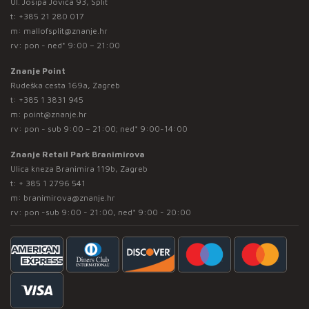
Ul. Josipa Jovića 93, Split
t:
+385 21 280 017
m:
mallofsplit@znanje.hr
rv: pon - ned* 9:00 – 21:00
Znanje Point
Rudeška cesta 169a, Zagreb
t:
+385 1 3831 945
m:
point@znanje.hr
rv: pon - sub 9:00 – 21:00; ned* 9:00-14:00
Znanje Retail Park Branimirova
Ulica kneza Branimira 119b, Zagreb
t:
+ 385 1 2796 541
m:
branimirova@znanje.hr
rv: pon -sub 9:00 - 21:00, ned* 9:00 - 20:00