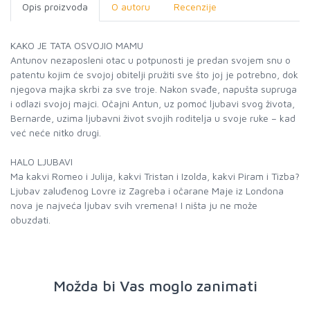
Opis proizvoda
O autoru
Recenzije
KAKO JE TATA OSVOJIO MAMU
Antunov nezaposleni otac u potpunosti je predan svojem snu o
patentu kojim će svojoj obitelji pružiti sve što joj je potrebno, dok
njegova majka skrbi za sve troje. Nakon svađe, napušta supruga
i odlazi svojoj majci. Očajni Antun, uz pomoć ljubavi svog života,
Bernarde, uzima ljubavni život svojih roditelja u svoje ruke – kad
već neće nitko drugi.
HALO LJUBAVI
Ma kakvi Romeo i Julija, kakvi Tristan i Izolda, kakvi Piram i Tizba?
Ljubav zaluđenog Lovre iz Zagreba i očarane Maje iz Londona
nova je najveća ljubav svih vremena! I ništa ju ne može
obuzdati.
Možda bi Vas moglo zanimati