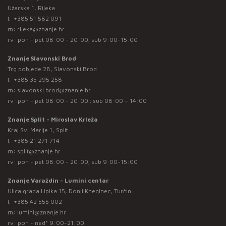
Užarska 1, Rijeka
t:
+385 51 582 091
m:
rijeka@znanje.hr
rv: pon - pet 08:00 - 20:00; sub 9:00-15:00
Znanje Slavonski Brod
Trg pobjede 28, Slavonski Brod
t:
+385 35 295 258
m:
slavonski.brod@znanje.hr
rv: pon - pet 08:00 - 20:00 ; sub 08:00 – 14:00
Znanje Split - Miroslav Krleža
Kraj Sv. Marije 1, Split
t:
+385 21 271 714
m:
split@znanje.hr
rv: pon - pet 08:00 - 20:00; sub 9:00-15:00
Znanje Varaždin - Lumini centar
Ulica grada Lipika 15, Donji Kneginec, Turčin
t:
+385 42 555 002
m:
lumini@znanje.hr
rv: pon - ned* 9:00-21:00