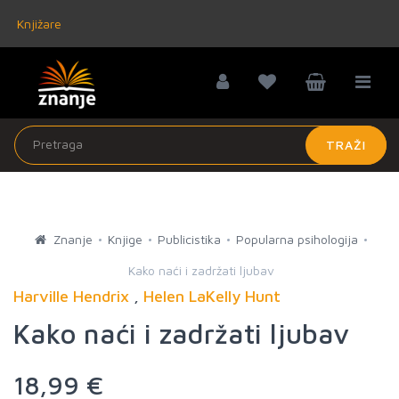
Knjižare
TRAŽI
Znanje
Knjige
Publicistika
Popularna psihologija
Kako naći i zadržati ljubav
Harville Hendrix
,
Helen LaKelly Hunt
Kako naći i zadržati ljubav
18,99 €