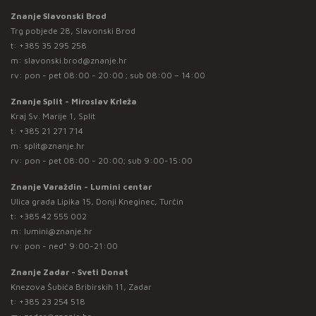
Znanje Slavonski Brod
Trg pobjede 28, Slavonski Brod
t:
+385 35 295 258
m:
slavonski.brod@znanje.hr
rv: pon - pet 08:00 - 20:00 ; sub 08:00 – 14:00
Znanje Split - Miroslav Krleža
Kraj Sv. Marije 1, Split
t:
+385 21 271 714
m:
split@znanje.hr
rv: pon - pet 08:00 - 20:00; sub 9:00-15:00
Znanje Varaždin - Lumini centar
Ulica grada Lipika 15, Donji Kneginec, Turčin
t:
+385 42 555 002
m:
lumini@znanje.hr
rv: pon - ned* 9:00-21:00
Znanje Zadar - Sveti Donat
Knezova Šubića Bribirskih 11, Zadar
t:
+385 23 254 518