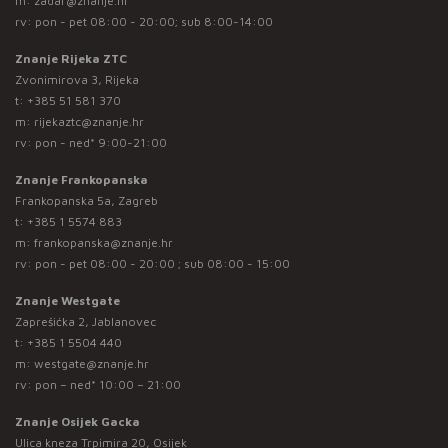
m:
zadar@znanje.hr
rv: pon - pet 08:00 - 20:00; sub 8:00-14:00
Znanje Rijeka ZTC
Zvonimirova 3, Rijeka
t:
+385 51 581 370
m:
rijekaztc@znanje.hr
rv: pon - ned* 9:00-21:00
Znanje Frankopanska
Frankopanska 5a, Zagreb
t:
+385 1 5574 883
m:
frankopanska@znanje.hr
rv: pon - pet 08:00 - 20:00 ; sub 08:00 - 15:00
Znanje Westgate
Zaprešićka 2, Jablanovec
t:
+385 1 5504 440
m:
westgate@znanje.hr
rv: pon – ned* 10:00 – 21:00
Znanje Osijek Gacka
Ulica kneza Trpimira 20, Osijek