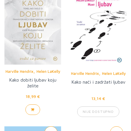
,
Harville Hendrix
Helen LaKelly
,
Harville Hendrix
Helen LaKelly
Hunt
Kako dobiti ljubav koju
Hunt
Kako naći i zadržati ljubav
želite
18,99 €
13,14 €
NIJE DOSTUPNO