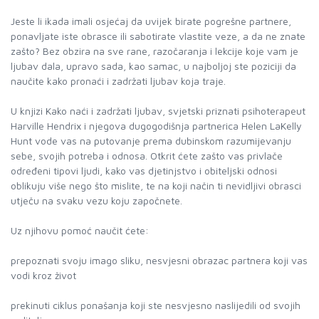
Jeste li ikada imali osjećaj da uvijek birate pogrešne partnere,
ponavljate iste obrasce ili sabotirate vlastite veze, a da ne znate
zašto? Bez obzira na sve rane, razočaranja i lekcije koje vam je
ljubav dala, upravo sada, kao samac, u najboljoj ste poziciji da
naučite kako pronaći i zadržati ljubav koja traje.
U knjizi Kako naći i zadržati ljubav, svjetski priznati psihoterapeut
Harville Hendrix i njegova dugogodišnja partnerica Helen LaKelly
Hunt vode vas na putovanje prema dubinskom razumijevanju
sebe, svojih potreba i odnosa. Otkrit ćete zašto vas privlače
određeni tipovi ljudi, kako vas djetinjstvo i obiteljski odnosi
oblikuju više nego što mislite, te na koji način ti nevidljivi obrasci
utječu na svaku vezu koju započnete.
Uz njihovu pomoć naučit ćete:
prepoznati svoju imago sliku, nesvjesni obrazac partnera koji vas
vodi kroz život
prekinuti ciklus ponašanja koji ste nesvjesno naslijedili od svojih