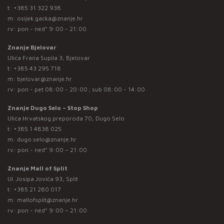
t:
+385 31 322 938
m:
osijek.gacka@znanje.hr
rv: pon - ned* 9:00 - 21:00
Znanje Bjelovar
Ulica Frana Supila 3, Bjelovar
t:
+385 43 295 718
m:
bjelovar@znanje.hr
rv: pon - pet 08:00 - 20:00 ; sub 08:00 - 14:00
Znanje Dugo Selo – Stop Shop
Ulica Hrvatskog preporoda 70, Dugo Selo
t:
+385 1 4838 025
m:
dugo.selo@znanje.hr
rv: pon - ned* 9:00 – 21:00
Znanje Mall of Split
Ul. Josipa Jovića 93, Split
t:
+385 21 280 017
m:
mallofsplit@znanje.hr
rv: pon - ned* 9:00 – 21:00