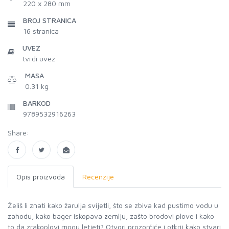
220 x 280 mm
BROJ STRANICA
16
stranica
UVEZ
tvrdi uvez
MASA
0.31 kg
BARKOD
9789532916263
Share:
Opis proizvoda
Recenzije
Želiš li znati kako žarulja svijetli, što se zbiva kad pustimo vodu u
zahodu, kako bager iskopava zemlju, zašto brodovi plove i kako
to da zrakoplovi mogu letjeti? Otvori prozorčiće i otkrij kako stvari