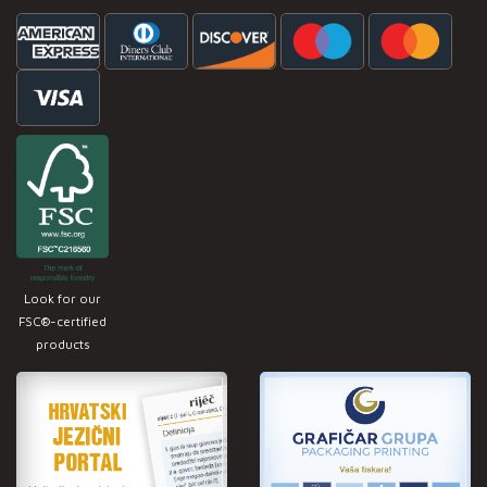
Look for our
FSC®-certified
products