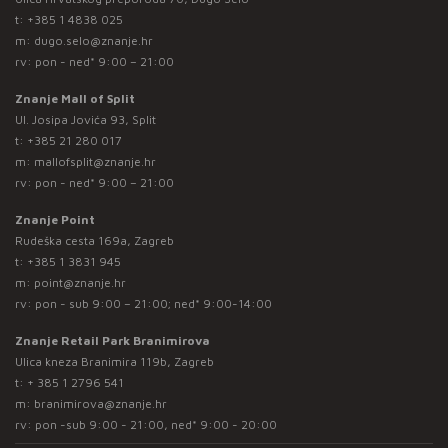
t:
+385 1 4838 025
m:
dugo.selo@znanje.hr
rv: pon - ned* 9:00 – 21:00
Znanje Mall of Split
Ul. Josipa Jovića 93, Split
t:
+385 21 280 017
m:
mallofsplit@znanje.hr
rv: pon - ned* 9:00 – 21:00
Znanje Point
Rudeška cesta 169a, Zagreb
t:
+385 1 3831 945
m:
point@znanje.hr
rv: pon - sub 9:00 – 21:00; ned* 9:00-14:00
Znanje Retail Park Branimirova
Ulica kneza Branimira 119b, Zagreb
t:
+ 385 1 2796 541
m:
branimirova@znanje.hr
rv: pon -sub 9:00 - 21:00, ned* 9:00 - 20:00