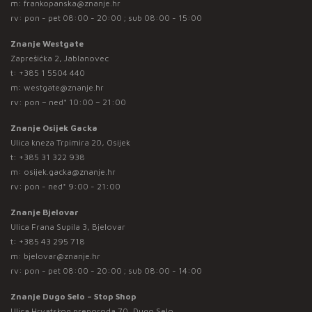
m:
frankopanska@znanje.hr
rv: pon - pet 08:00 - 20:00 ; sub 08:00 - 15:00
Znanje Westgate
Zaprešićka 2, Jablanovec
t:
+385 1 5504 440
m:
westgate@znanje.hr
rv: pon – ned* 10:00 – 21:00
Znanje Osijek Gacka
Ulica kneza Trpimira 20, Osijek
t:
+385 31 322 938
m:
osijek.gacka@znanje.hr
rv: pon - ned* 9:00 - 21:00
Znanje Bjelovar
Ulica Frana Supila 3, Bjelovar
t:
+385 43 295 718
m:
bjelovar@znanje.hr
rv: pon - pet 08:00 - 20:00 ; sub 08:00 - 14:00
Znanje Dugo Selo – Stop Shop
Ulica Hrvatskog preporoda 70, Dugo Selo