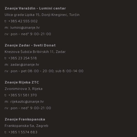
Znanje Varaždin - Lumini centar
Ulica grada Lipika 15, Donji Kneginec, Turčin
t:
+385 42 555 002
m:
lumini@znanje.hr
rv: pon - ned* 9:00-21:00
Znanje Zadar - Sveti Donat
Knezova Šubića Bribirskih 11, Zadar
t:
+385 23 254 518
m:
zadar@znanje.hr
rv: pon - pet 08:00 - 20:00; sub 8:00-14:00
Znanje Rijeka ZTC
Zvonimirova 3, Rijeka
t:
+385 51 581 370
m:
rijekaztc@znanje.hr
rv: pon - ned* 9:00-21:00
Znanje Frankopanska
Frankopanska 5a, Zagreb
t:
+385 1 5574 883