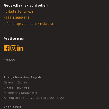
Redakcija (nakladni odjel)
nakladni@znanje.hr
+385 1 3689 511
Informacije za autore / Rukopisi
Pratite nas:
KNJIŽARE
Znanje Bookshop Zagreb
Gajeva 1, Zagreb
t:
+385 1 5577 953
m:
bookshop@znanje.hr
rv: pon-pet 08:00-20:00; sub 9:00-18:00
Znanje Pula