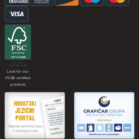
Look for our
FSC®-certified
products