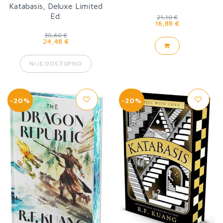
Katabasis, Deluxe Limited
Ed.
21,10 €
16,88 €
30,60 €
24,48 €
NIJE DOSTUPNO
-20%
-20%