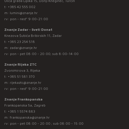
Ulica grada Lipika 15, Donji Kneginec, Turčin
t:
+385 42 555 002
m:
lumini@znanje.hr
rv: pon - ned* 9:00-21:00
Znanje Zadar - Sveti Donat
Knezova Šubića Bribirskih 11, Zadar
t:
+385 23 254 518
m:
zadar@znanje.hr
rv: pon - pet 08:00 - 20:00; sub 8:00-14:00
Znanje Rijeka ZTC
Zvonimirova 3, Rijeka
t:
+385 51 581 370
m:
rijekaztc@znanje.hr
rv: pon - ned* 9:00-21:00
Znanje Frankopanska
Frankopanska 5a, Zagreb
t:
+385 1 5574 883
m:
frankopanska@znanje.hr
rv: pon - pet 08:00 - 20:00 ; sub 08:00 - 15:00