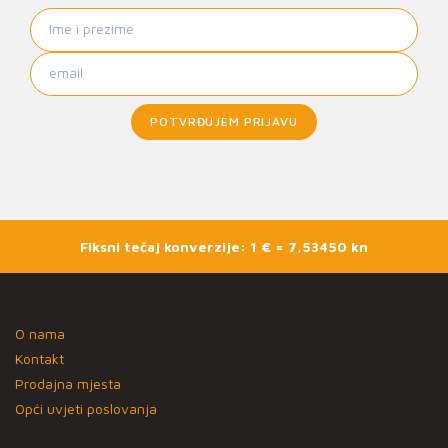
POTVRĐUJEM PRIJAVU
Fiksni tečaj konverzije: 1 € = 7,53450 kn
O nama
Kontakt
Prodajna mjesta
Opći uvjeti poslovanja