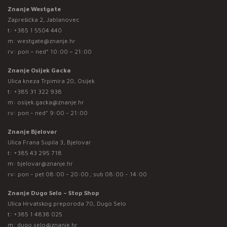
Znanje Westgate
Zaprešićka 2, Jablanovec
t:
+385 1 5504 440
m:
westgate@znanje.hr
rv: pon – ned* 10:00 – 21:00
Znanje Osijek Gacka
Ulica kneza Trpimira 20, Osijek
t:
+385 31 322 938
m:
osijek.gacka@znanje.hr
rv: pon - ned* 9:00 - 21:00
Znanje Bjelovar
Ulica Frana Supila 3, Bjelovar
t:
+385 43 295 718
m:
bjelovar@znanje.hr
rv: pon - pet 08:00 - 20:00 ; sub 08:00 - 14:00
Znanje Dugo Selo – Stop Shop
Ulica Hrvatskog preporoda 70, Dugo Selo
t:
+385 1 4838 025
m:
dugo.selo@znanje.hr