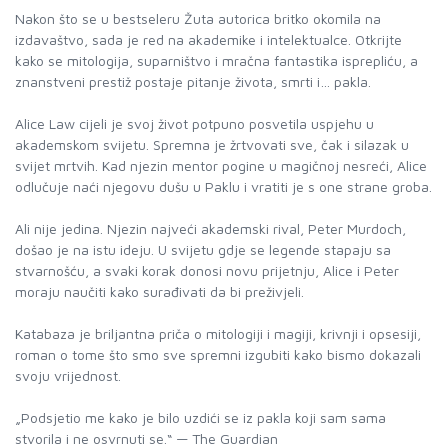
Nakon što se u bestseleru Žuta autorica britko okomila na
izdavaštvo, sada je red na akademike i intelektualce. Otkrijte
kako se mitologija, suparništvo i mračna fantastika isprepliću, a
znanstveni prestiž postaje pitanje života, smrti i… pakla.
Alice Law cijeli je svoj život potpuno posvetila uspjehu u
akademskom svijetu. Spremna je žrtvovati sve, čak i silazak u
svijet mrtvih. Kad njezin mentor pogine u magičnoj nesreći, Alice
odlučuje naći njegovu dušu u Paklu i vratiti je s one strane groba.
Ali nije jedina. Njezin najveći akademski rival, Peter Murdoch,
došao je na istu ideju. U svijetu gdje se legende stapaju sa
stvarnošću, a svaki korak donosi novu prijetnju, Alice i Peter
moraju naučiti kako surađivati da bi preživjeli.
Katabaza je briljantna priča o mitologiji i magiji, krivnji i opsesiji,
roman o tome što smo sve spremni izgubiti kako bismo dokazali
svoju vrijednost.
„Podsjetio me kako je bilo uzdići se iz pakla koji sam sama
stvorila i ne osvrnuti se.“ — The Guardian