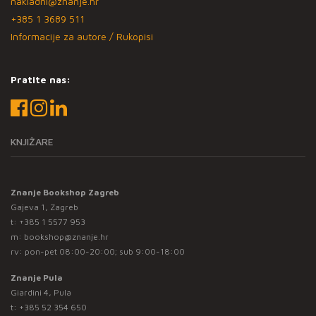
nakladni@znanje.hr
+385 1 3689 511
Informacije za autore / Rukopisi
Pratite nas:
KNJIŽARE
Znanje Bookshop Zagreb
Gajeva 1, Zagreb
t:
+385 1 5577 953
m:
bookshop@znanje.hr
rv: pon-pet 08:00-20:00; sub 9:00-18:00
Znanje Pula
Giardini 4, Pula
t:
+385 52 354 650