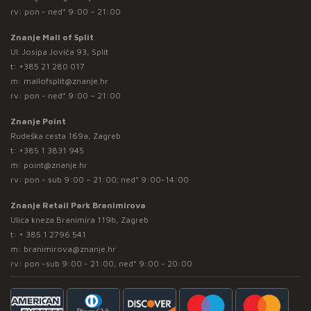
rv: pon - ned* 9:00 – 21:00
Znanje Mall of Split
Ul. Josipa Jovića 93, Split
t:
+385 21 280 017
m:
mallofsplit@znanje.hr
rv: pon - ned* 9:00 – 21:00
Znanje Point
Rudeška cesta 169a, Zagreb
t:
+385 1 3831 945
m:
point@znanje.hr
rv: pon - sub 9:00 – 21:00; ned* 9:00-14:00
Znanje Retail Park Branimirova
Ulica kneza Branimira 119b, Zagreb
t:
+ 385 1 2796 541
m:
branimirova@znanje.hr
rv: pon -sub 9:00 - 21:00, ned* 9:00 - 20:00