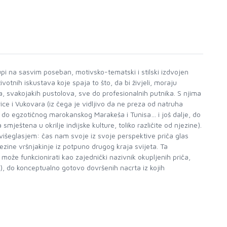
stupi na sasvim poseban, motivsko-tematski i stilski izdvojen
ivotnih iskustava koje spaja to što, da bi živjeli, moraju
a, svakojakih pustolova, sve do profesionalnih putnika. S njima
ce i Vukovara (iz čega je vidljivo da ne preza od natruha
e do egzotičnog marokanskog Marakeša i Tunisa… i još dalje, do
smještena u okrilje indijske kulture, toliko različite od njezine).
višeglasjem: čas nam svoje iz svoje perspektive priča glas
ezine vršnjakinje iz potpuno drugog kraja svijeta. Ta
 može funkcionirati kao zajednički nazivnik okupljenih priča,
), do konceptualno gotovo dovršenih nacrta iz kojih