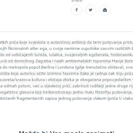
 kratkih priča koje svjedoče o autoričinoj ambiciji da temi putovanja pri
ojih fikcionalnih alter ega, u svoje nemirne suputnike sasvim različitih ž
 od uobičajenih turista, lutalica, svojevoljnih egzilanata, hodočasnik
vši od domicilnog Zagreba i naših amblematskih toponima Marije Bistri
ča do metropola poput Berlina i Londona (gdje trenutačno obitava), sv
šta koje autoricu očito iznimno fascinira (tako je radnja čak triju priča 
susreta/srazova kultura i običaja zbirka je obogaćena pripovjedačkim 
odmah potom, već u sljedećoj priči, zabrinuti roditelji jedne druge nj
ogatstvo glasova koji (re)konstruiraju jednu malu filozofiju putovanja,
pabirčenih fragmentarnih zapisa jednog putovanja vlakom (priča U vlaku