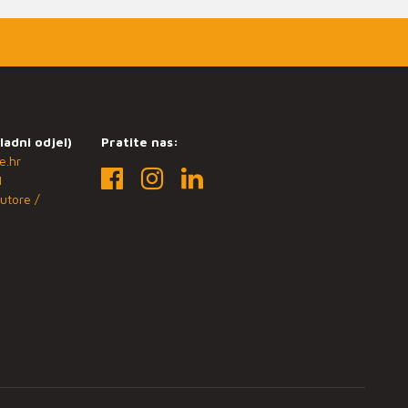
ladni odjel)
Pratite nas:
e.hr
1
utore /