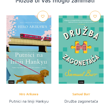
Možda bi Vas moglo zanimati
Hiro Arikawa
Samuel Burr
Putnici na liniji Hankyu
Družba zagonetača