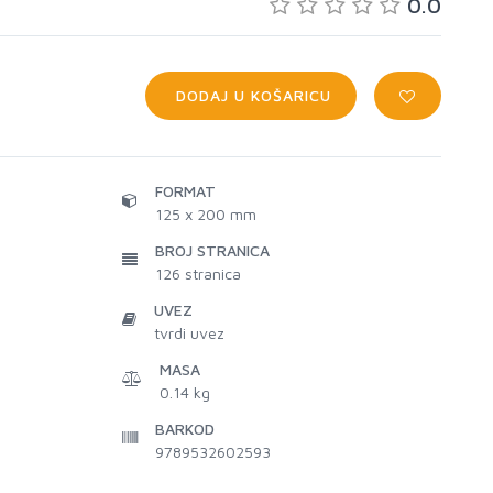
0.0
DODAJ U KOŠARICU
FORMAT
125 x 200 mm
BROJ STRANICA
126
stranica
UVEZ
tvrdi uvez
MASA
0.14 kg
BARKOD
9789532602593