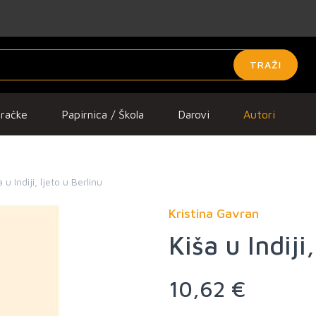
TRAŽI
gračke
Papirnica / Škola
Darovi
Autori
a u Indiji, ljeto u Berlinu
Kristina Gavran
Kiša u Indiji
10,62 €