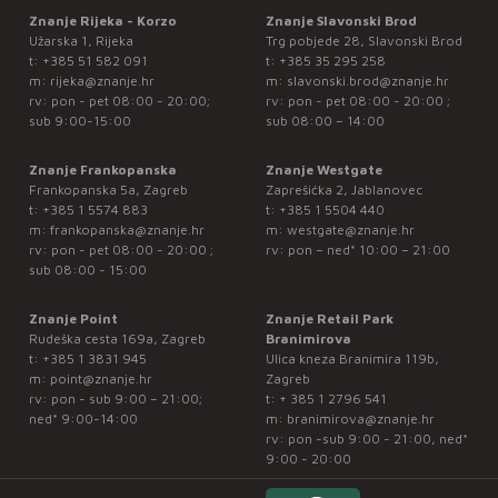
Znanje Rijeka - Korzo
Znanje Slavonski Brod
Užarska 1, Rijeka
Trg pobjede 28, Slavonski Brod
t:
+385 51 582 091
t:
+385 35 295 258
m:
rijeka@znanje.hr
m:
slavonski.brod@znanje.hr
rv: pon - pet 08:00 - 20:00;
rv: pon - pet 08:00 - 20:00 ;
sub 9:00-15:00
sub 08:00 – 14:00
Znanje Frankopanska
Znanje Westgate
Frankopanska 5a, Zagreb
Zaprešićka 2, Jablanovec
t:
+385 1 5574 883
t:
+385 1 5504 440
m:
frankopanska@znanje.hr
m:
westgate@znanje.hr
rv: pon - pet 08:00 - 20:00 ;
rv: pon – ned* 10:00 – 21:00
sub 08:00 - 15:00
Znanje Point
Znanje Retail Park
Rudeška cesta 169a, Zagreb
Branimirova
t:
+385 1 3831 945
Ulica kneza Branimira 119b,
m:
point@znanje.hr
Zagreb
rv: pon - sub 9:00 – 21:00;
t:
+ 385 1 2796 541
ned* 9:00-14:00
m:
branimirova@znanje.hr
rv: pon -sub 9:00 - 21:00, ned*
9:00 - 20:00