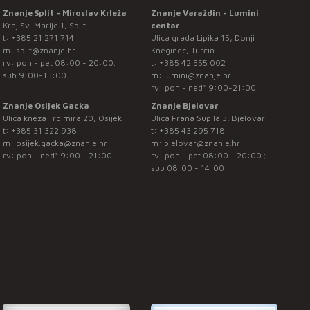
Znanje Split - Miroslav Krleža
Znanje Varaždin - Lumini
Kraj Sv. Marije 1, Split
centar
t:
+385 21 271 714
Ulica grada Lipika 15, Donji
m:
split@znanje.hr
Kneginec, Turčin
rv: pon - pet 08:00 - 20:00;
t:
+385 42 555 002
sub 9:00-15:00
m:
lumini@znanje.hr
rv: pon - ned* 9:00-21:00
Znanje Osijek Gacka
Znanje Bjelovar
Ulica kneza Trpimira 20, Osijek
Ulica Frana Supila 3, Bjelovar
t:
+385 31 322 938
t:
+385 43 295 718
m:
osijek.gacka@znanje.hr
m:
bjelovar@znanje.hr
rv: pon - ned* 9:00 - 21:00
rv: pon - pet 08:00 - 20:00 ;
sub 08:00 - 14:00