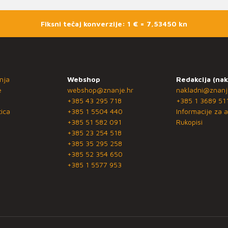
Fiksni tečaj konverzije: 1 € = 7,53450 kn
nja
Webshop
Redakcija (nak
e
webshop@znanje.hr
nakladni@znanj
+385 43 295 718
+385 1 3689 51
ica
+385 1 5504 440
Informacije za a
+385 51 582 091
Rukopisi
+385 23 254 518
+385 35 295 258
+385 52 354 650
+385 1 5577 953