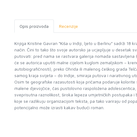
Opis proizvoda
Recenzije
Knjiga Kristine Gavran “Kiša u Indiji, ljeto u Berlinu” sadrži 18
način. Čini to tako što svoje autorsko ja ucjepljuje u desetak sv
putovati: pred nama se rastvara galerija nomada sastavljena što
će se autorica uputiti malne cijelom kuglom zemaljskom – krenu
autobiografičnosti), preko Ohrida ili malenog češkog grada Tel
samog kraja svijeta – do Indije, smiraja putova i narativnog utoči
Osim te geografske razasutosti koja pričama podaruje kolorite 
malene djevojčice, čas pustolovno raspoložena adolescentica, a 
sveprisutna raznolikost, široka lepeza umjetničkih postupaka i b
koje se razlikuju organizacijom teksta, pa tako variraju od po
potencijalno može izrasti kakav budući roman.