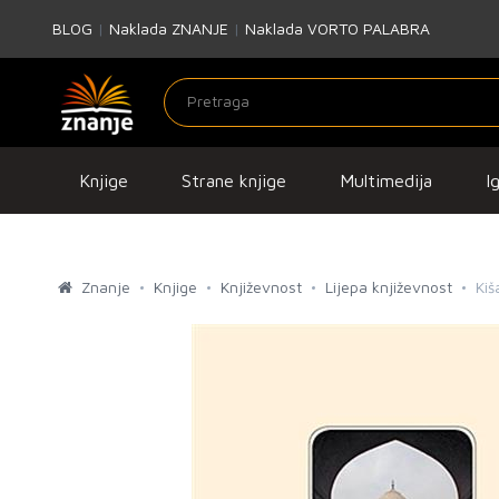
BLOG
|
Naklada ZNANJE
|
Naklada VORTO PALABRA
Knjige
Strane knjige
Multimedija
I
Znanje
Knjige
Književnost
Lijepa književnost
Kiš