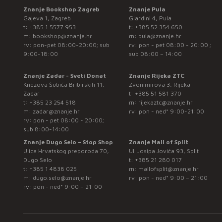
Znanje Bookshop Zagreb
Znanje Pula
Gajeva 1, Zagreb
Giardini 4, Pula
t:
+385 1 5577 953
t:
+385 52 354 650
m:
bookshop@znanje.hr
m:
pula@znanje.hr
rv: pon-pet 08:00-20:00; sub
rv: pon - pet 08:00 - 20:00 ;
9:00-18:00
sub 08:00 – 14:00
Znanje Zadar - Sveti Donat
Znanje Rijeka ZTC
Knezova Šubića Bribirskih 11,
Zvonimirova 3, Rijeka
Zadar
t:
+385 51 581 370
t:
+385 23 254 518
m:
rijekaztc@znanje.hr
m:
zadar@znanje.hr
rv: pon - ned* 9:00-21:00
rv: pon - pet 08:00 - 20:00;
sub 8:00-14:00
Znanje Dugo Selo – Stop Shop
Znanje Mall of Split
Ulica Hrvatskog preporoda 70,
Ul. Josipa Jovića 93, Split
Dugo Selo
t:
+385 21 280 017
t:
+385 1 4838 025
m:
mallofsplit@znanje.hr
m:
dugo.selo@znanje.hr
rv: pon - ned* 9:00 – 21:00
rv: pon - ned* 9:00 – 21:00