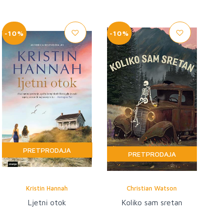
-10%
-10%
PRETPRODAJA
PRETPRODAJA
Kristin Hannah
Christian Watson
Ljetni otok
Koliko sam sretan