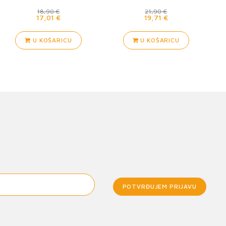
18,90 €
21,90 €
17,01 €
19,71 €
U KOŠARICU
U KOŠARICU
POTVRĐUJEM PRIJAVU