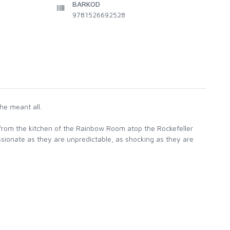
BARKOD
9781526692528
he meant all.
n; from the kitchen of the Rainbow Room atop the Rockefeller
assionate as they are unpredictable, as shocking as they are