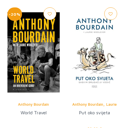
-20%
,
Anthony Bourdain
Anthony Bourdain
Laurie
Woolever
World Travel
Put oko svijeta