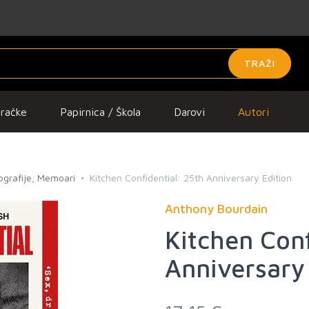
TRAŽI
gračke
Papirnica / Škola
Darovi
Autori
iografije, Memoari
Kitchen Confidential: 25th Anniversary Edition
Anthony Bourdain
Kitchen Conf
Anniversary