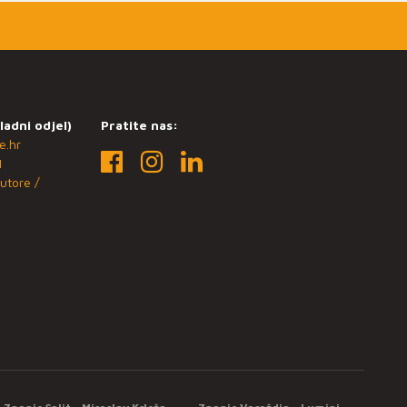
ladni odjel)
Pratite nas:
e.hr
1
utore /