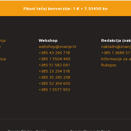
Fiksni tečaj konverzije: 1 € = 7,53450 kn
nja
Webshop
Redakcija (nak
e
webshop@znanje.hr
nakladni@znanj
+385 43 295 718
+385 1 3689 51
ica
+385 1 5504 440
Informacije za a
+385 51 582 091
Rukopisi
+385 23 254 518
+385 35 295 258
+385 52 354 650
+385 1 5577 953