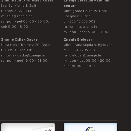
Znanje Split - Miroslav Krleža
Znanje Varaždin - Lumini
Kraj Sv. Marije 1, Split
centar
t:
+385 21 271 714
Ulica grada Lipika 15, Donji
m:
split@znanje.hr
Kneginec, Turčin
rv: pon - pet 08:00 - 20:00;
t:
+385 42 555 002
sub 9:00-15:00
m:
lumini@znanje.hr
rv: pon - ned* 9:00-21:00
Znanje Osijek Gacka
Znanje Bjelovar
Ulica kneza Trpimira 20, Osijek
Ulica Frana Supila 3, Bjelovar
t:
+385 31 322 938
t:
+385 43 295 718
m:
osijek.gacka@znanje.hr
m:
bjelovar@znanje.hr
rv: pon - ned* 9:00 - 21:00
rv: pon - pet 08:00 - 20:00 ;
sub 08:00 - 14:00