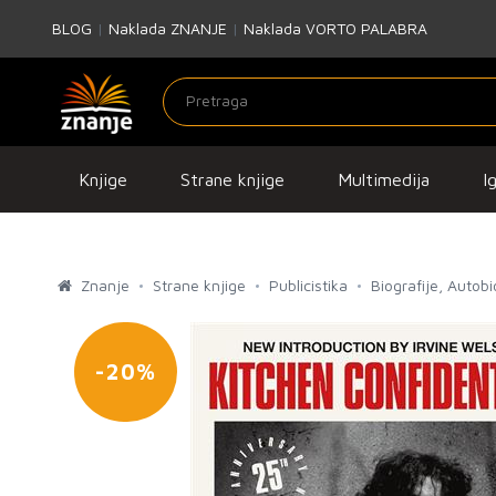
BLOG
|
Naklada ZNANJE
|
Naklada VORTO PALABRA
Knjige
Strane knjige
Multimedija
I
Znanje
Strane knjige
Publicistika
Biografije, Autob
-20%