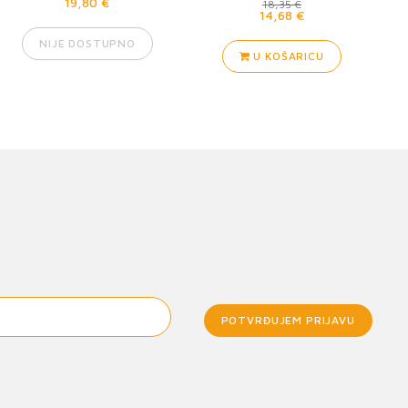
19,80 €
18,35 €
14,68 €
NIJE DOSTUPNO
U KOŠARICU
POTVRĐUJEM PRIJAVU