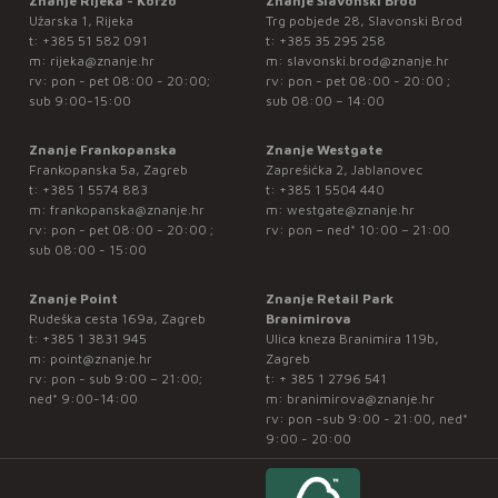
Znanje Rijeka - Korzo
Znanje Slavonski Brod
Užarska 1, Rijeka
Trg pobjede 28, Slavonski Brod
t:
+385 51 582 091
t:
+385 35 295 258
m:
rijeka@znanje.hr
m:
slavonski.brod@znanje.hr
rv: pon - pet 08:00 - 20:00;
rv: pon - pet 08:00 - 20:00 ;
sub 9:00-15:00
sub 08:00 – 14:00
Znanje Frankopanska
Znanje Westgate
Frankopanska 5a, Zagreb
Zaprešićka 2, Jablanovec
t:
+385 1 5574 883
t:
+385 1 5504 440
m:
frankopanska@znanje.hr
m:
westgate@znanje.hr
rv: pon - pet 08:00 - 20:00 ;
rv: pon – ned* 10:00 – 21:00
sub 08:00 - 15:00
Znanje Point
Znanje Retail Park
Rudeška cesta 169a, Zagreb
Branimirova
t:
+385 1 3831 945
Ulica kneza Branimira 119b,
m:
point@znanje.hr
Zagreb
rv: pon - sub 9:00 – 21:00;
t:
+ 385 1 2796 541
ned* 9:00-14:00
m:
branimirova@znanje.hr
rv: pon -sub 9:00 - 21:00, ned*
9:00 - 20:00