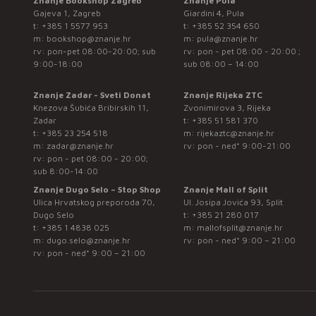
Znanje Bookshop Zagreb
Znanje Pula
Gajeva 1, Zagreb
Giardini 4, Pula
t:
+385 1 5577 953
t:
+385 52 354 650
m:
bookshop@znanje.hr
m:
pula@znanje.hr
rv: pon-pet 08:00-20:00; sub
rv: pon - pet 08:00 - 20:00 ;
9:00-18:00
sub 08:00 – 14:00
Znanje Zadar - Sveti Donat
Znanje Rijeka ZTC
Knezova Šubića Bribirskih 11,
Zvonimirova 3, Rijeka
Zadar
t:
+385 51 581 370
t:
+385 23 254 518
m:
rijekaztc@znanje.hr
m:
zadar@znanje.hr
rv: pon - ned* 9:00-21:00
rv: pon - pet 08:00 - 20:00;
sub 8:00-14:00
Znanje Dugo Selo – Stop Shop
Znanje Mall of Split
Ulica Hrvatskog preporoda 70,
Ul. Josipa Jovića 93, Split
Dugo Selo
t:
+385 21 280 017
t:
+385 1 4838 025
m:
mallofsplit@znanje.hr
m:
dugo.selo@znanje.hr
rv: pon - ned* 9:00 – 21:00
rv: pon - ned* 9:00 – 21:00