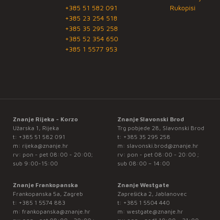
+385 51 582 091
Rukopisi
+385 23 254 518
+385 35 295 258
+385 52 354 650
+385 1 5577 953
Znanje Rijeka - Korzo
Znanje Slavonski Brod
Užarska 1, Rijeka
Trg pobjede 28, Slavonski Brod
t:
+385 51 582 091
t:
+385 35 295 258
m:
rijeka@znanje.hr
m:
slavonski.brod@znanje.hr
rv: pon - pet 08:00 - 20:00;
rv: pon - pet 08:00 - 20:00 ;
sub 9:00-15:00
sub 08:00 – 14:00
Znanje Frankopanska
Znanje Westgate
Frankopanska 5a, Zagreb
Zaprešićka 2, Jablanovec
t:
+385 1 5574 883
t:
+385 1 5504 440
m:
frankopanska@znanje.hr
m:
westgate@znanje.hr