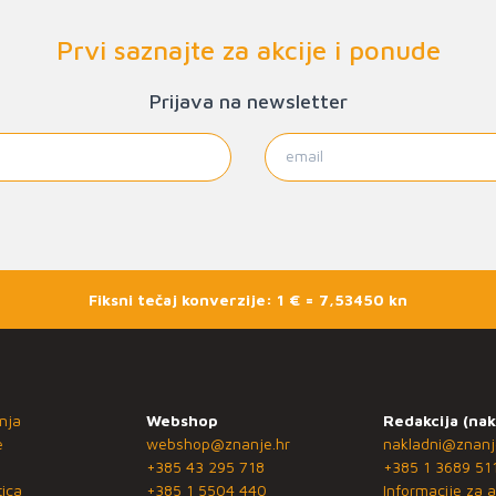
Prvi saznajte za akcije i ponude
Prijava na newsletter
Fiksni tečaj konverzije: 1 € = 7,53450 kn
nja
Webshop
Redakcija (nak
e
webshop@znanje.hr
nakladni@znanj
+385 43 295 718
+385 1 3689 51
ica
+385 1 5504 440
Informacije za a