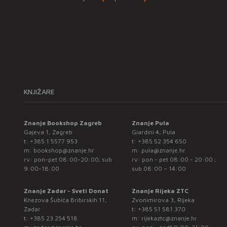
KNJIŽARE
Znanje Bookshop Zagreb
Znanje Pula
Gajeva 1, Zagreb
Giardini 4, Pula
t:
+385 1 5577 953
t:
+385 52 354 650
m:
bookshop@znanje.hr
m:
pula@znanje.hr
rv: pon-pet 08:00-20:00; sub
rv: pon - pet 08:00 - 20:00 ;
9:00-18:00
sub 08:00 – 14:00
Znanje Zadar - Sveti Donat
Znanje Rijeka ZTC
Knezova Šubića Bribirskih 11,
Zvonimirova 3, Rijeka
Zadar
t:
+385 51 581 370
t:
+385 23 254 518
m:
rijekaztc@znanje.hr