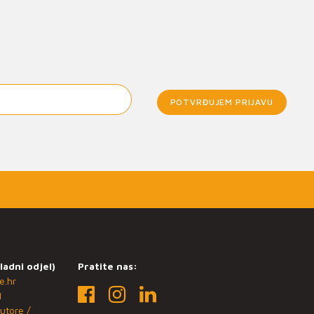
POTVRĐUJEM PRIJAVU
ladni odjel)
Pratite nas:
e.hr
1
utore /