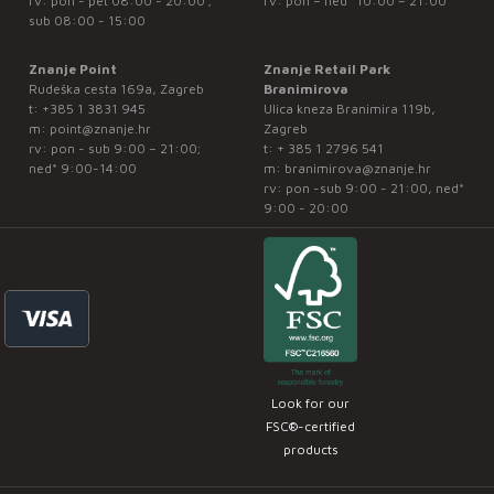
rv: pon - pet 08:00 - 20:00 ;
rv: pon – ned* 10:00 – 21:00
sub 08:00 - 15:00
Znanje Point
Znanje Retail Park
Rudeška cesta 169a, Zagreb
Branimirova
t:
+385 1 3831 945
Ulica kneza Branimira 119b,
m:
point@znanje.hr
Zagreb
rv: pon - sub 9:00 – 21:00;
t:
+ 385 1 2796 541
ned* 9:00-14:00
m:
branimirova@znanje.hr
rv: pon -sub 9:00 - 21:00, ned*
9:00 - 20:00
Look for our
FSC®-certified
products