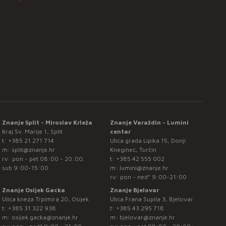
Znanje Split - Miroslav Krleža
Znanje Varaždin - Lumini
Kraj Sv. Marije 1, Split
centar
t:
+385 21 271 714
Ulica grada Lipika 15, Donji
m:
split@znanje.hr
Kneginec, Turčin
rv: pon - pet 08:00 - 20:00;
t:
+385 42 555 002
sub 9:00-15:00
m:
lumini@znanje.hr
rv: pon - ned* 9:00-21:00
Znanje Osijek Gacka
Znanje Bjelovar
Ulica kneza Trpimira 20, Osijek
Ulica Frana Supila 3, Bjelovar
t:
+385 31 322 938
t:
+385 43 295 718
m:
osijek.gacka@znanje.hr
m:
bjelovar@znanje.hr