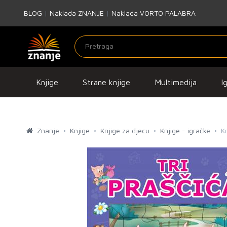
BLOG
|
Naklada ZNANJE
|
Naklada VORTO PALABRA
Knjige
Strane knjige
Multimedija
I
Znanje
Knjige
Knjige za djecu
Knjige - igračke
Kn