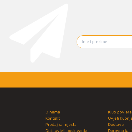
O nama
Klub povjere
Kontakt
Uvjeti kupnj
Prodajna mjesta
Dostava
Opći uvjeti poslovanja
Darovna kart