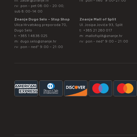
m:
zadar@znanje.hr
rv: pon - ned* 9:00-21:00
rv: pon - pet 08:00 - 20:00;
sub 8:00-14:00
Znanje Dugo Selo – Stop Shop
Znanje Mall of Split
Ulica Hrvatskog preporoda 70,
Ul. Josipa Jovića 93, Split
Dugo Selo
t:
+385 21 280 017
t:
+385 1 4838 025
m:
mallofsplit@znanje.hr
m:
dugo.selo@znanje.hr
rv: pon - ned* 9:00 – 21:00
rv: pon - ned* 9:00 – 21:00