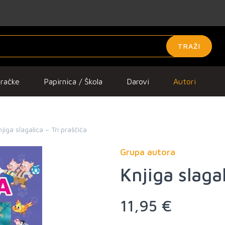
TRAŽI
gračke
Papirnica / Škola
Darovi
Autori
jiga slagalica – Tri praščića
Grupa autora
Knjiga slagal
11,95 €