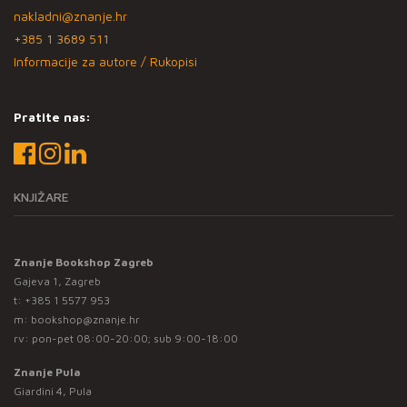
nakladni@znanje.hr
+385 1 3689 511
Informacije za autore / Rukopisi
Pratite nas:
KNJIŽARE
Znanje Bookshop Zagreb
Gajeva 1, Zagreb
t:
+385 1 5577 953
m:
bookshop@znanje.hr
rv: pon-pet 08:00-20:00; sub 9:00-18:00
Znanje Pula
Giardini 4, Pula