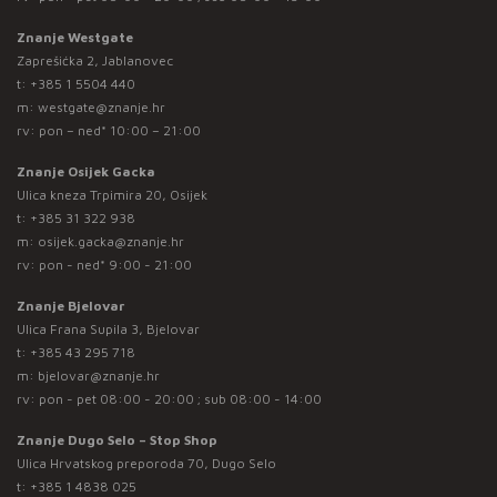
Znanje Westgate
Zaprešićka 2, Jablanovec
t:
+385 1 5504 440
m:
westgate@znanje.hr
rv: pon – ned* 10:00 – 21:00
Znanje Osijek Gacka
Ulica kneza Trpimira 20, Osijek
t:
+385 31 322 938
m:
osijek.gacka@znanje.hr
rv: pon - ned* 9:00 - 21:00
Znanje Bjelovar
Ulica Frana Supila 3, Bjelovar
t:
+385 43 295 718
m:
bjelovar@znanje.hr
rv: pon - pet 08:00 - 20:00 ; sub 08:00 - 14:00
Znanje Dugo Selo – Stop Shop
Ulica Hrvatskog preporoda 70, Dugo Selo
t:
+385 1 4838 025