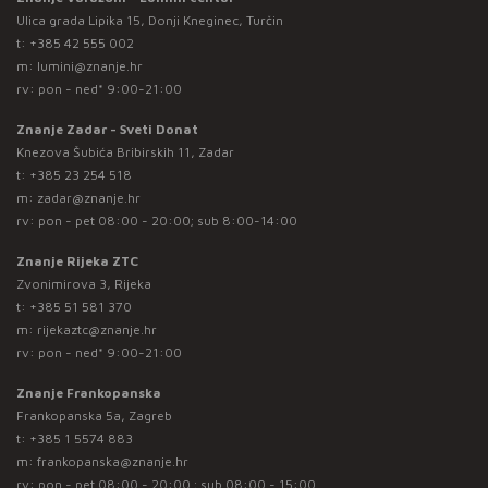
Ulica grada Lipika 15, Donji Kneginec, Turčin
t:
+385 42 555 002
m:
lumini@znanje.hr
rv: pon - ned* 9:00-21:00
Znanje Zadar - Sveti Donat
Knezova Šubića Bribirskih 11, Zadar
t:
+385 23 254 518
m:
zadar@znanje.hr
rv: pon - pet 08:00 - 20:00; sub 8:00-14:00
Znanje Rijeka ZTC
Zvonimirova 3, Rijeka
t:
+385 51 581 370
m:
rijekaztc@znanje.hr
rv: pon - ned* 9:00-21:00
Znanje Frankopanska
Frankopanska 5a, Zagreb
t:
+385 1 5574 883
m:
frankopanska@znanje.hr
rv: pon - pet 08:00 - 20:00 ; sub 08:00 - 15:00