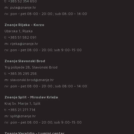
t:
+385 52 354 650
m:
pula@znanje.hr
rv: pon - pet 08:00 - 20:00 ; sub 08:00 – 14:00
Znanje Rijeka - Korzo
Užarska 1, Rijeka
t:
+385 51 582 091
m:
rijeka@znanje.hr
rv: pon - pet 08:00 - 20:00; sub 9:00-15:00
Znanje Slavonski Brod
Trg pobjede 28, Slavonski Brod
t:
+385 35 295 258
m:
slavonski.brod@znanje.hr
rv: pon - pet 08:00 - 20:00 ; sub 08:00 – 14:00
Znanje Split - Miroslav Krleža
Kraj Sv. Marije 1, Split
t:
+385 21 271 714
m:
split@znanje.hr
rv: pon - pet 08:00 - 20:00; sub 9:00-15:00
Znanje Varaždin - Lumini centar