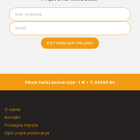
POTVRĐUJEM PRIJAVU
Fiksni tečaj konverzije: 1 € = 7,53450 kn
O nama
Kontakt
Prodajna mjesta
Opći uvjeti poslovanja