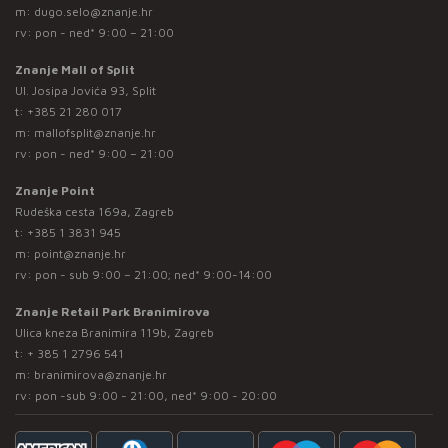
m:
dugo.selo@znanje.hr
rv: pon - ned* 9:00 – 21:00
Znanje Mall of Split
Ul. Josipa Jovića 93, Split
t:
+385 21 280 017
m:
mallofsplit@znanje.hr
rv: pon - ned* 9:00 – 21:00
Znanje Point
Rudeška cesta 169a, Zagreb
t:
+385 1 3831 945
m:
point@znanje.hr
rv: pon - sub 9:00 – 21:00; ned* 9:00-14:00
Znanje Retail Park Branimirova
Ulica kneza Branimira 119b, Zagreb
t:
+ 385 1 2796 541
m:
branimirova@znanje.hr
rv: pon -sub 9:00 - 21:00, ned* 9:00 - 20:00