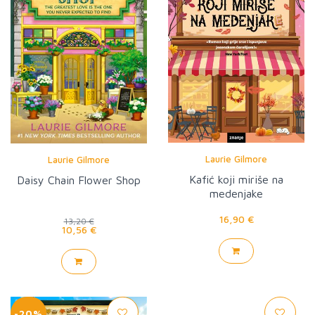
Laurie Gilmore
Laurie Gilmore
Kafić koji miriše na
Daisy Chain Flower Shop
medenjake
16,90 €
13,20 €
10,56 €
-20%