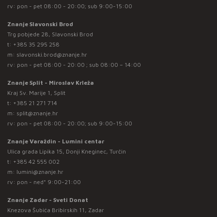
rv: pon - pet 08:00 - 20:00; sub 9:00-15:00
Znanje Slavonski Brod
Trg pobjede 28, Slavonski Brod
t:
+385 35 295 258
m:
slavonski.brod@znanje.hr
rv: pon - pet 08:00 - 20:00 ; sub 08:00 – 14:00
Znanje Split - Miroslav Krleža
Kraj Sv. Marije 1, Split
t:
+385 21 271 714
m:
split@znanje.hr
rv: pon - pet 08:00 - 20:00; sub 9:00-15:00
Znanje Varaždin - Lumini centar
Ulica grada Lipika 15, Donji Kneginec, Turčin
t:
+385 42 555 002
m:
lumini@znanje.hr
rv: pon - ned* 9:00-21:00
Znanje Zadar - Sveti Donat
Knezova Šubića Bribirskih 11, Zadar