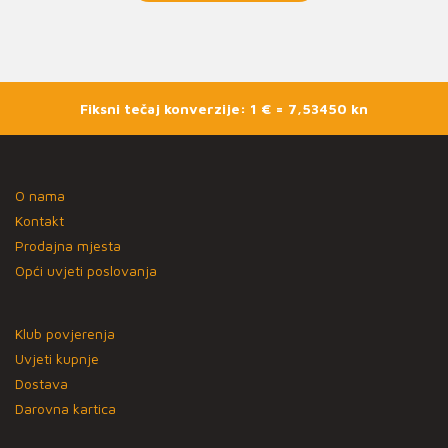
Fiksni tečaj konverzije: 1 € = 7,53450 kn
O nama
Kontakt
Prodajna mjesta
Opći uvjeti poslovanja
Klub povjerenja
Uvjeti kupnje
Dostava
Darovna kartica