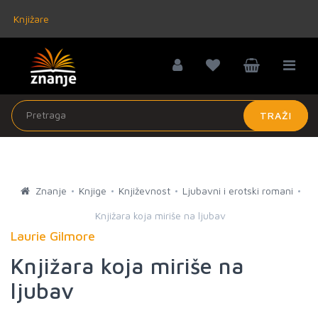
Knjižare
TRAŽI
Znanje
Knjige
Književnost
Ljubavni i erotski romani
Knjižara koja miriše na ljubav
Laurie Gilmore
Knjižara koja miriše na
ljubav