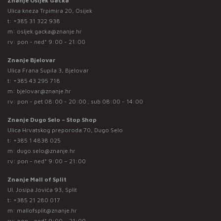
Znanje Osijek Gacka
Ulica kneza Trpimira 20, Osijek
t:
+385 31 322 938
m:
osijek.gacka@znanje.hr
rv: pon - ned* 9:00 - 21:00
Znanje Bjelovar
Ulica Frana Supila 3, Bjelovar
t:
+385 43 295 718
m:
bjelovar@znanje.hr
rv: pon - pet 08:00 - 20:00 ; sub 08:00 - 14:00
Znanje Dugo Selo – Stop Shop
Ulica Hrvatskog preporoda 70, Dugo Selo
t:
+385 1 4838 025
m:
dugo.selo@znanje.hr
rv: pon - ned* 9:00 – 21:00
Znanje Mall of Split
Ul. Josipa Jovića 93, Split
t:
+385 21 280 017
m:
mallofsplit@znanje.hr
rv: pon - ned* 9:00 – 21:00