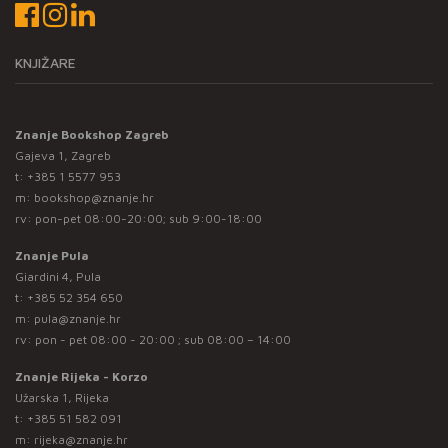
KNJIŽARE
Znanje Bookshop Zagreb
Gajeva 1, Zagreb
t:
+385 1 5577 953
m:
bookshop@znanje.hr
rv: pon-pet 08:00-20:00; sub 9:00-18:00
Znanje Pula
Giardini 4, Pula
t:
+385 52 354 650
m:
pula@znanje.hr
rv: pon - pet 08:00 - 20:00 ; sub 08:00 – 14:00
Znanje Rijeka - Korzo
Užarska 1, Rijeka
t:
+385 51 582 091
m:
rijeka@znanje.hr