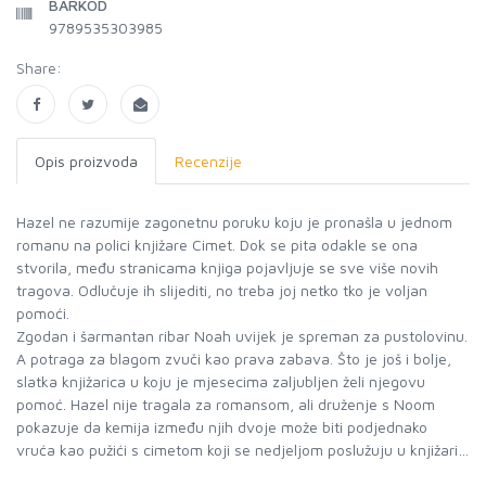
BARKOD
9789535303985
Share:
Opis proizvoda
Recenzije
Hazel ne razumije zagonetnu poruku koju je pronašla u jednom
romanu na polici knjižare Cimet. Dok se pita odakle se ona
stvorila, među stranicama knjiga pojavljuje se sve više novih
tragova. Odlučuje ih slijediti, no treba joj netko tko je voljan
pomoći.
Zgodan i šarmantan ribar Noah uvijek je spreman za pustolovinu.
A potraga za blagom zvuči kao prava zabava. Što je još i bolje,
slatka knjižarica u koju je mjesecima zaljubljen želi njegovu
pomoć. Hazel nije tragala za romansom, ali druženje s Noom
pokazuje da kemija između njih dvoje može biti podjednako
vruća kao pužići s cimetom koji se nedjeljom poslužuju u knjižari…