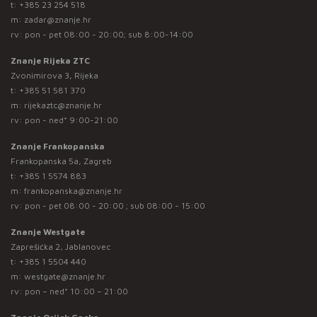
t:
+385 23 254 518
m:
zadar@znanje.hr
rv: pon - pet 08:00 - 20:00; sub 8:00-14:00
Znanje Rijeka ZTC
Zvonimirova 3, Rijeka
t:
+385 51 581 370
m:
rijekaztc@znanje.hr
rv: pon - ned* 9:00-21:00
Znanje Frankopanska
Frankopanska 5a, Zagreb
t:
+385 1 5574 883
m:
frankopanska@znanje.hr
rv: pon - pet 08:00 - 20:00 ; sub 08:00 - 15:00
Znanje Westgate
Zaprešićka 2, Jablanovec
t:
+385 1 5504 440
m:
westgate@znanje.hr
rv: pon – ned* 10:00 – 21:00