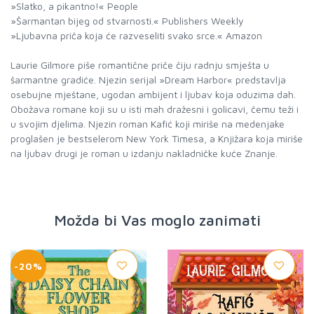
»Slatko, a pikantno!« People
»Šarmantan bijeg od stvarnosti.« Publishers Weekly
»Ljubavna priča koja će razveseliti svako srce.« Amazon
Laurie Gilmore piše romantične priče čiju radnju smješta u
šarmantne gradiće. Njezin serijal »Dream Harbor« predstavlja
osebujne mještane, ugodan ambijent i ljubav koja oduzima dah.
Obožava romane koji su u isti mah dražesni i golicavi, čemu teži i
u svojim djelima. Njezin roman Kafić koji miriše na medenjake
proglašen je bestselerom New York Timesa, a Knjižara koja miriše
na ljubav drugi je roman u izdanju nakladničke kuće Znanje.
Možda bi Vas moglo zanimati
-20%