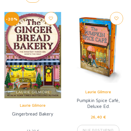
-20%
Laurie Gilmore
Pumpkin Spice Café,
Laurie Gilmore
Deluxe Ed.
Gingerbread Bakery
26,40 €
NIJE DOSTUPNO
13,20 €