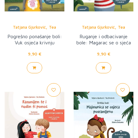
,
,
Tatjana Gjurković
Tea
Tatjana Gjurković
Tea
Knežević
Knežević
Pogrešno ponašanje boli:
Ruganje i odbacivanje
Vuk osjeća krivnju
bole: Magarac se o sjeća
poniženo
9,90 €
9,90 €