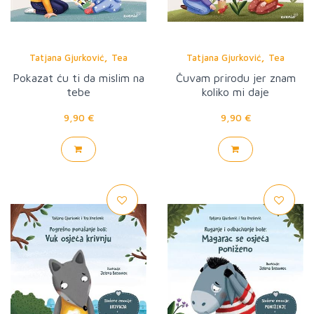
,
,
Tatjana Gjurković
Tea
Tatjana Gjurković
Tea
Knežević
Knežević
Pokazat ću ti da mislim na
Čuvam prirodu jer znam
tebe
koliko mi daje
9,90 €
9,90 €