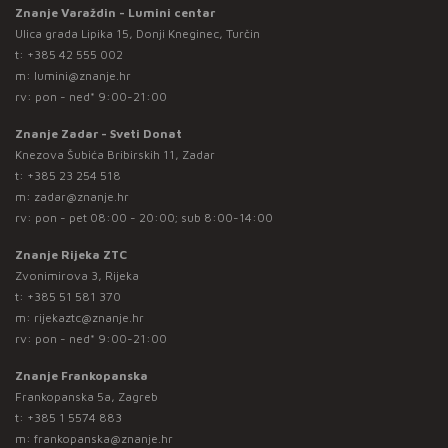
Znanje Varaždin - Lumini centar
Ulica grada Lipika 15, Donji Kneginec, Turčin
t:
+385 42 555 002
m:
lumini@znanje.hr
rv: pon - ned* 9:00-21:00
Znanje Zadar - Sveti Donat
Knezova Šubića Bribirskih 11, Zadar
t:
+385 23 254 518
m:
zadar@znanje.hr
rv: pon - pet 08:00 - 20:00; sub 8:00-14:00
Znanje Rijeka ZTC
Zvonimirova 3, Rijeka
t:
+385 51 581 370
m:
rijekaztc@znanje.hr
rv: pon - ned* 9:00-21:00
Znanje Frankopanska
Frankopanska 5a, Zagreb
t:
+385 1 5574 883
m:
frankopanska@znanje.hr