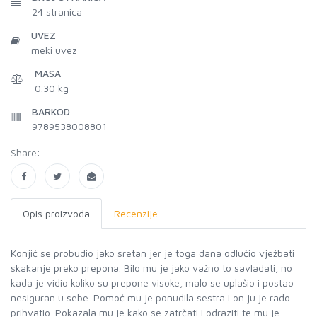
24
stranica
UVEZ
meki uvez
MASA
0.30 kg
BARKOD
9789538008801
Share:
Opis proizvoda
Recenzije
Konjić se probudio jako sretan jer je toga dana odlučio vježbati
skakanje preko prepona. Bilo mu je jako važno to savladati, no
kada je vidio koliko su prepone visoke, malo se uplašio i postao
nesiguran u sebe. Pomoć mu je ponudila sestra i on ju je rado
prihvatio. Pokazala mu je kako se zatrčati i odraziti te mu je