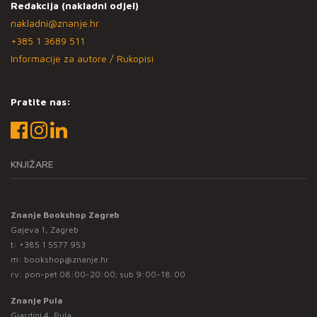
Redakcija (nakladni odjel)
nakladni@znanje.hr
+385 1 3689 511
Informacije za autore / Rukopisi
Pratite nas:
KNJIŽARE
Znanje Bookshop Zagreb
Gajeva 1, Zagreb
t:
+385 1 5577 953
m:
bookshop@znanje.hr
rv: pon-pet 08:00-20:00; sub 9:00-18:00
Znanje Pula
Giardini 4, Pula