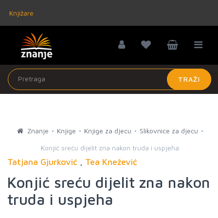
Knjižare
TRAŽI
Znanje
Knjige
Knjige za djecu
Slikovnice za djecu
Konjić sreću dijelit zna nakon truda i uspjeha
Tatjana Gjurković
,
Tea Knežević
Konjić sreću dijelit zna nakon
truda i uspjeha