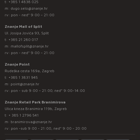
t:
+385 1 4838 025
m:
dugo.selo@znanje.hr
rv: pon - ned* 9:00 – 21:00
Znanje Mall of Split
Ul. Josipa Jovića 93, Split
t:
+385 21 280 017
m:
mallofsplit@znanje.hr
rv: pon - ned* 9:00 – 21:00
Znanje Point
Rudeška cesta 169a, Zagreb
t:
+385 1 3831 945
m:
point@znanje.hr
rv: pon - sub 9:00 – 21:00; ned* 9:00-14:00
Znanje Retail Park Branimirova
Ulica kneza Branimira 119b, Zagreb
t:
+ 385 1 2796 541
m:
branimirova@znanje.hr
rv: pon -sub 9:00 - 21:00, ned* 9:00 - 20:00