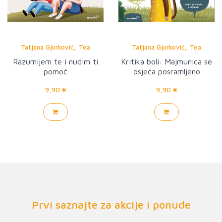
,
,
Tatjana Gjurković
Tea
Tatjana Gjurković
Tea
Knežević
Knežević
Razumijem te i nudim ti
Kritika boli: Majmunica se
pomoć
osjeća posramljeno
9,90 €
9,90 €
Prvi saznajte za akcije i ponude