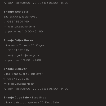
rv: pon - pet 08:00 - 20:00 ; sub 08:00 - 15:00
Znanje Westgate
Zaprešićka 2, Jablanovec
t:
+385 1 5504 440
m:
westgate@znanje.hr
rv: pon – ned* 10:00 – 21:00
Znanje Osijek Gacka
Ulica kneza Trpimira 20, Osijek
t:
+385 31 322 938
m:
osijek.gacka@znanje.hr
rv: pon - ned* 9:00 - 21:00
Znanje Bjelovar
Ulica Frana Supila 3, Bjelovar
t:
+385 43 295 718
m:
bjelovar@znanje.hr
rv: pon - pet 08:00 - 20:00 ; sub 08:00 - 14:00
Znanje Dugo Selo – Stop Shop
Ulica Hrvatskog preporoda 70, Dugo Selo