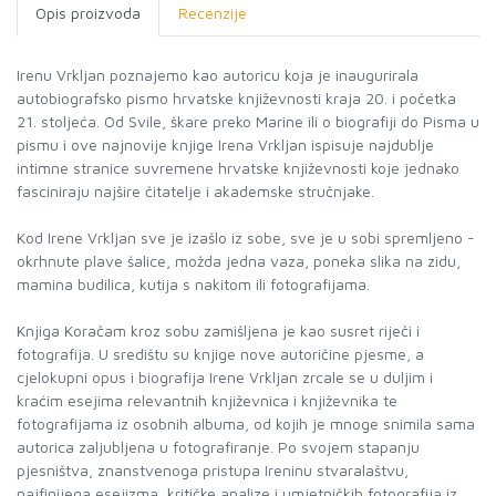
Opis proizvoda
Recenzije
Irenu Vrkljan poznajemo kao autoricu koja je inaugurirala
autobiografsko pismo hrvatske književnosti kraja 20. i početka
21. stoljeća. Od Svile, škare preko Marine ili o biografiji do Pisma u
pismu i ove najnovije knjige Irena Vrkljan ispisuje najdublje
intimne stranice suvremene hrvatske književnosti koje jednako
fasciniraju najšire čitatelje i akademske stručnjake.
Kod Irene Vrkljan sve je izašlo iz sobe, sve je u sobi spremljeno -
okrhnute plave šalice, možda jedna vaza, poneka slika na zidu,
mamina budilica, kutija s nakitom ili fotografijama.
Knjiga Koračam kroz sobu zamišljena je kao susret riječi i
fotografija. U središtu su knjige nove autoričine pjesme, a
cjelokupni opus i biografija Irene Vrkljan zrcale se u duljim i
kraćim esejima relevantnih književnica i književnika te
fotografijama iz osobnih albuma, od kojih je mnoge snimila sama
autorica zaljubljena u fotografiranje. Po svojem stapanju
pjesništva, znanstvenoga pristupa Ireninu stvaralaštvu,
najfinijega esejizma, kritičke analize i umjetničkih fotografija iz