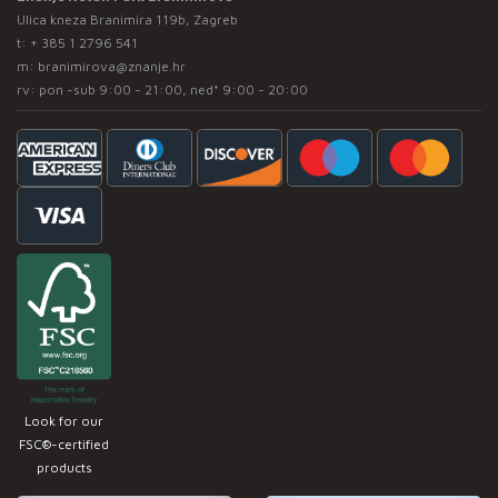
Ulica kneza Branimira 119b, Zagreb
t:
+ 385 1 2796 541
m:
branimirova@znanje.hr
rv: pon -sub 9:00 - 21:00, ned* 9:00 - 20:00
Look for our
FSC®-certified
products