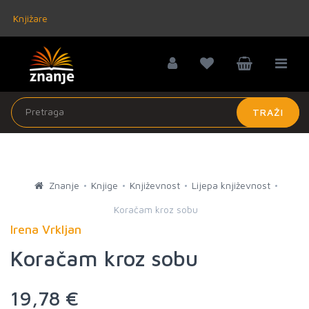
Knjižare
TRAŽI
Znanje
Knjige
Književnost
Lijepa književnost
Koračam kroz sobu
Irena Vrkljan
Koračam kroz sobu
19,78 €