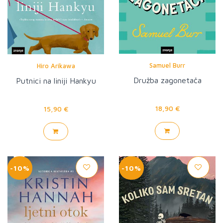
Samuel Burr
Hiro Arikawa
Družba zagonetača
Putnici na liniji Hankyu
18,90 €
15,90 €
-10%
-10%