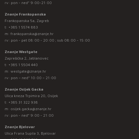
rv: pon - ned* 9:00-21:00
Znanje Frankopanska
Frankopanska 5a, Zagreb
t:
+385 1 5574 883
m:
frankopanska@znanje.hr
rv: pon - pet 08:00 - 20:00 ; sub 08:00 - 15:00
Znanje Westgate
Zaprešićka 2, Jablanovec
t:
+385 1 5504 440
m:
westgate@znanje.hr
rv: pon – ned* 10:00 – 21:00
Znanje Osijek Gacka
Ulica kneza Trpimira 20, Osijek
t:
+385 31 322 938
m:
osijek.gacka@znanje.hr
rv: pon - ned* 9:00 - 21:00
Znanje Bjelovar
Ulica Frana Supila 3, Bjelovar