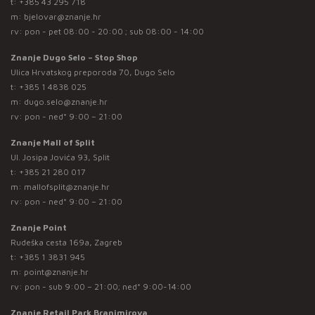
t:
+385 43 295 718
m:
bjelovar@znanje.hr
rv: pon - pet 08:00 - 20:00 ; sub 08:00 - 14:00
Znanje Dugo Selo – Stop Shop
Ulica Hrvatskog preporoda 70, Dugo Selo
t:
+385 1 4838 025
m:
dugo.selo@znanje.hr
rv: pon - ned* 9:00 – 21:00
Znanje Mall of Split
Ul. Josipa Jovića 93, Split
t:
+385 21 280 017
m:
mallofsplit@znanje.hr
rv: pon - ned* 9:00 – 21:00
Znanje Point
Rudeška cesta 169a, Zagreb
t:
+385 1 3831 945
m:
point@znanje.hr
rv: pon - sub 9:00 – 21:00; ned* 9:00-14:00
Znanje Retail Park Branimirova