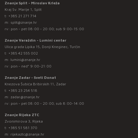
Znanje Split - Miroslav Krleža
Kraj Sv. Marije 1, Split
t:
+385 21 271 714
m:
split@znanje.hr
rv: pon - pet 08:00 - 20:00; sub 9:00-15:00
Znanje Varaždin - Lumini centar
Ulica grada Lipika 15, Donji Kneginec, Turčin
t:
+385 42 555 002
m:
lumini@znanje.hr
rv: pon - ned* 9:00-21:00
Znanje Zadar - Sveti Donat
Knezova Šubića Bribirskih 11, Zadar
t:
+385 23 254 518
m:
zadar@znanje.hr
rv: pon - pet 08:00 - 20:00; sub 8:00-14:00
Znanje Rijeka ZTC
Zvonimirova 3, Rijeka
t:
+385 51 581 370
m:
rijekaztc@znanje.hr