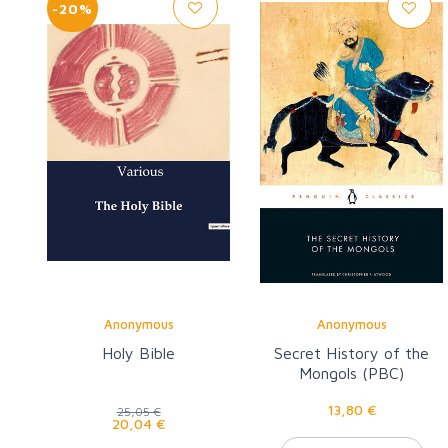
-20%
Anonymous
Anonymous
Holy Bible
Secret History of the
Mongols (PBC)
13,80 €
25,05 €
20,04 €