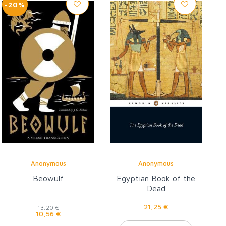
-20%
Anonymous
Anonymous
Beowulf
Egyptian Book of the
Dead
21,25 €
13,20 €
10,56 €