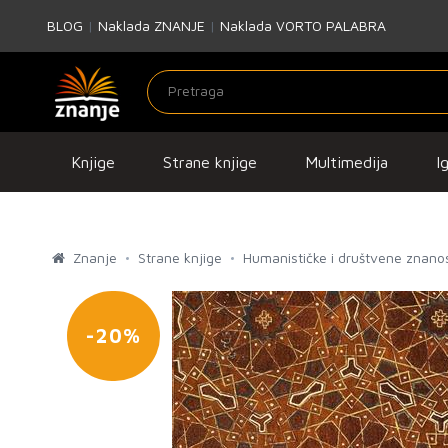
BLOG
|
Naklada ZNANJE
|
Naklada VORTO PALABRA
Knjige
Strane knjige
Multimedija
I
Znanje
Strane knjige
Humanističke i društvene znanos
-20%