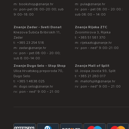
m:
bookshop@znanje.hr
m:
pula@znanje.hr
rv: pon-pet 08:00-20:00; sub
rv: pon - pet 08:00 - 20:00 ;
9:00-18:00
sub 08:00 – 14:00
Znanje Zadar - Sveti Donat
Znanje Rijeka ZTC
Knezova Šubića Bribirskih 11,
Zvonimirova 3, Rijeka
Zadar
t:
+385 51 581 370
t:
+385 23 254 518
m:
rijekaztc@znanje.hr
m:
zadar@znanje.hr
rv: pon - ned* 9:00-21:00
rv: pon - pet 08:00 - 20:00;
sub 8:00-14:00
Znanje Dugo Selo – Stop Shop
Znanje Mall of Split
Ulica Hrvatskog preporoda 70,
Ul. Josipa Jovića 93, Split
Dugo Selo
t:
+385 21 280 017
t:
+385 1 4838 025
m:
mallofsplit@znanje.hr
m:
dugo.selo@znanje.hr
rv: pon - ned* 9:00 – 21:00
rv: pon - ned* 9:00 – 21:00