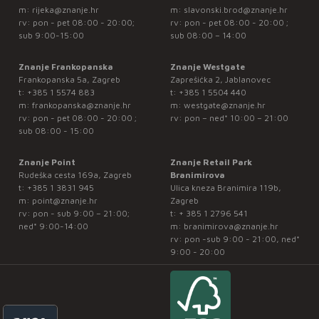
m:
rijeka@znanje.hr
m:
slavonski.brod@znanje.hr
rv: pon - pet 08:00 - 20:00;
rv: pon - pet 08:00 - 20:00 ;
sub 9:00-15:00
sub 08:00 – 14:00
Znanje Frankopanska
Znanje Westgate
Frankopanska 5a, Zagreb
Zaprešićka 2, Jablanovec
t:
+385 1 5574 883
t:
+385 1 5504 440
m:
frankopanska@znanje.hr
m:
westgate@znanje.hr
rv: pon - pet 08:00 - 20:00 ;
rv: pon – ned* 10:00 – 21:00
sub 08:00 - 15:00
Znanje Point
Znanje Retail Park
Rudeška cesta 169a, Zagreb
Branimirova
t:
+385 1 3831 945
Ulica kneza Branimira 119b,
m:
point@znanje.hr
Zagreb
rv: pon - sub 9:00 – 21:00;
t:
+ 385 1 2796 541
ned* 9:00-14:00
m:
branimirova@znanje.hr
rv: pon -sub 9:00 - 21:00, ned*
9:00 - 20:00