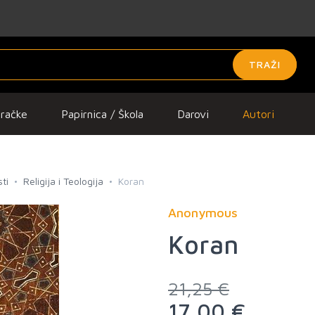
TRAŽI
gračke
Papirnica / Škola
Darovi
Autori
ti
Religija i Teologija
Koran
Anonymous
Koran
21,25 €
17,00 €