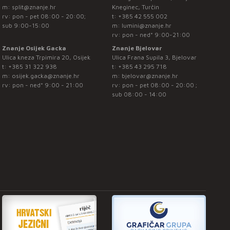
m:
split@znanje.hr
Kneginec, Turčin
rv: pon - pet 08:00 - 20:00;
t:
+385 42 555 002
sub 9:00-15:00
m:
lumini@znanje.hr
rv: pon - ned* 9:00-21:00
Znanje Osijek Gacka
Znanje Bjelovar
Ulica kneza Trpimira 20, Osijek
Ulica Frana Supila 3, Bjelovar
t:
+385 31 322 938
t:
+385 43 295 718
m:
osijek.gacka@znanje.hr
m:
bjelovar@znanje.hr
rv: pon - ned* 9:00 - 21:00
rv: pon - pet 08:00 - 20:00 ;
sub 08:00 - 14:00