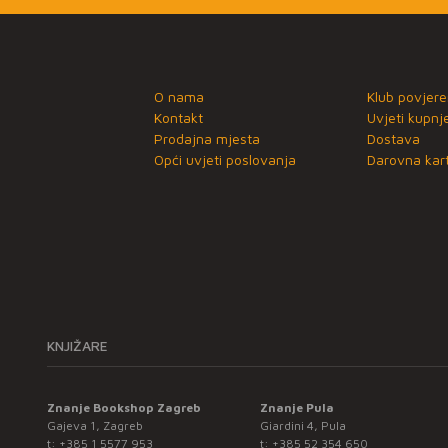
O nama
Klub povjere
Kontakt
Uvjeti kupnj
Prodajna mjesta
Dostava
Opći uvjeti poslovanja
Darovna kart
KNJIŽARE
Znanje Bookshop Zagreb
Znanje Pula
Gajeva 1, Zagreb
Giardini 4, Pula
t:
+385 1 5577 953
t:
+385 52 354 650