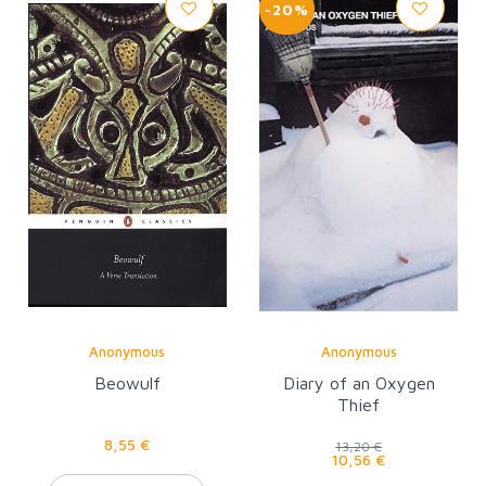
-20%
Anonymous
Anonymous
Beowulf
Diary of an Oxygen
Thief
8,55 €
13,20 €
10,56 €