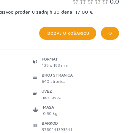
0.0
proizvod prodan u zadnjih 30 dana: 17,00 €
DODAJ U KOŠARICU
FORMAT
129 x 198 mm
BROJ STRANICA
640
stranica
UVEZ
meki uvez
MASA
0.30 kg
BARKOD
9780141393841