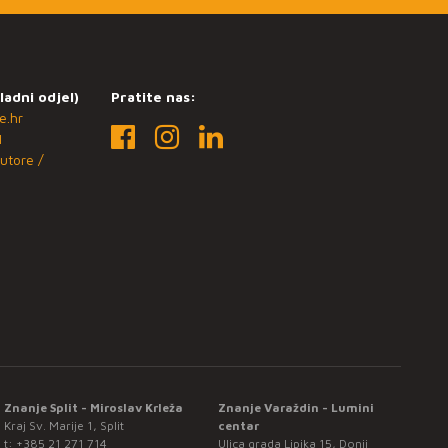
ladni odjel)
Pratite nas:
e.hr
1
utore /
Znanje Split - Miroslav Krleža
Znanje Varaždin - Lumini
Kraj Sv. Marije 1, Split
centar
t:
+385 21 271 714
Ulica grada Lipika 15, Donji