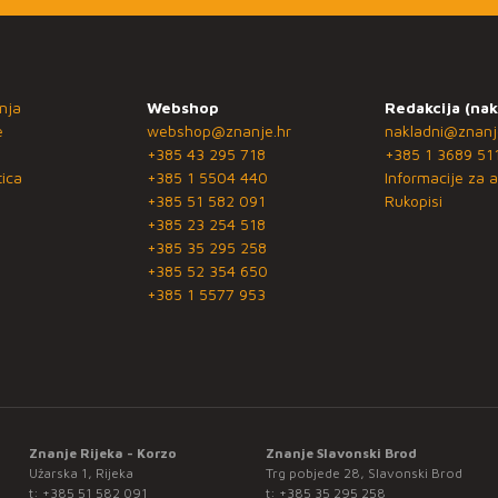
nja
Webshop
Redakcija (nak
e
webshop@znanje.hr
nakladni@znanj
+385 43 295 718
+385 1 3689 51
ica
+385 1 5504 440
Informacije za a
+385 51 582 091
Rukopisi
+385 23 254 518
+385 35 295 258
+385 52 354 650
+385 1 5577 953
Znanje Rijeka - Korzo
Znanje Slavonski Brod
Užarska 1, Rijeka
Trg pobjede 28, Slavonski Brod
t:
+385 51 582 091
t:
+385 35 295 258