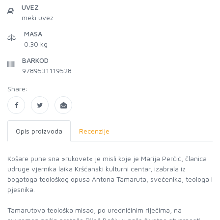
UVEZ
meki uvez
MASA
0.30 kg
BARKOD
9789531119528
Share:
Opis proizvoda
Recenzije
Košare pune sna »rukovet« je misli koje je Marija Perčić, članica
udruge vjernika laika Kršćanski kulturni centar, izabrala iz
bogatoga teološkog opusa Antona Tamaruta, svećenika, teologa i
pjesnika.
Tamarutova teološka misao, po uredničinim riječima, na