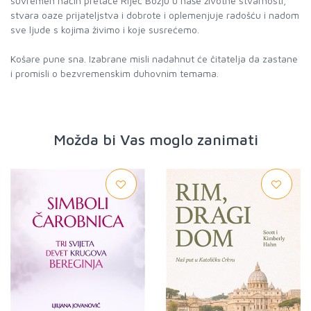
suvremen način pretače Riječ Božju u naše životne stvarnosti,
stvara oaze prijateljstva i dobrote i oplemenjuje radošću i nadom
sve ljude s kojima živimo i koje susrećemo.
Košare pune sna. Izabrane misli nadahnut će čitatelja da zastane
i promisli o bezvremenskim duhovnim temama.
Možda bi Vas moglo zanimati