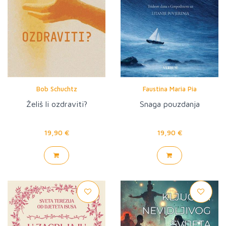
Bob Schuchtz
Faustina Maria Pia
Želiš li ozdraviti?
Snaga pouzdanja
19,90 €
19,90 €