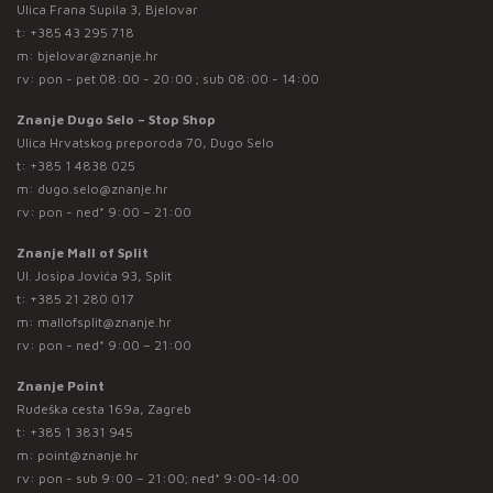
Ulica Frana Supila 3, Bjelovar
t:
+385 43 295 718
m:
bjelovar@znanje.hr
rv: pon - pet 08:00 - 20:00 ; sub 08:00 - 14:00
Znanje Dugo Selo – Stop Shop
Ulica Hrvatskog preporoda 70, Dugo Selo
t:
+385 1 4838 025
m:
dugo.selo@znanje.hr
rv: pon - ned* 9:00 – 21:00
Znanje Mall of Split
Ul. Josipa Jovića 93, Split
t:
+385 21 280 017
m:
mallofsplit@znanje.hr
rv: pon - ned* 9:00 – 21:00
Znanje Point
Rudeška cesta 169a, Zagreb
t:
+385 1 3831 945
m:
point@znanje.hr
rv: pon - sub 9:00 – 21:00; ned* 9:00-14:00