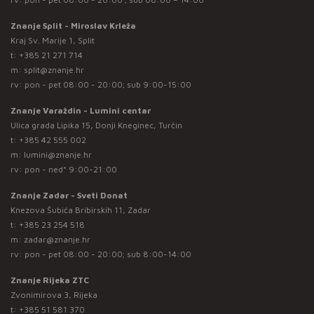
Znanje Split - Miroslav Krleža
Kraj Sv. Marije 1, Split
t:
+385 21 271 714
m:
split@znanje.hr
rv: pon - pet 08:00 - 20:00; sub 9:00-15:00
Znanje Varaždin - Lumini centar
Ulica grada Lipika 15, Donji Kneginec, Turčin
t:
+385 42 555 002
m:
lumini@znanje.hr
rv: pon - ned* 9:00-21:00
Znanje Zadar - Sveti Donat
Knezova Šubića Bribirskih 11, Zadar
t:
+385 23 254 518
m:
zadar@znanje.hr
rv: pon - pet 08:00 - 20:00; sub 8:00-14:00
Znanje Rijeka ZTC
Zvonimirova 3, Rijeka
t:
+385 51 581 370