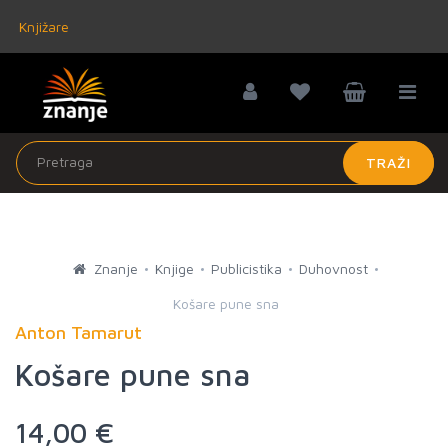
Knjižare
TRAŽI
Znanje
Knjige
Publicistika
Duhovnost
Košare pune sna
Anton Tamarut
Košare pune sna
14,00 €