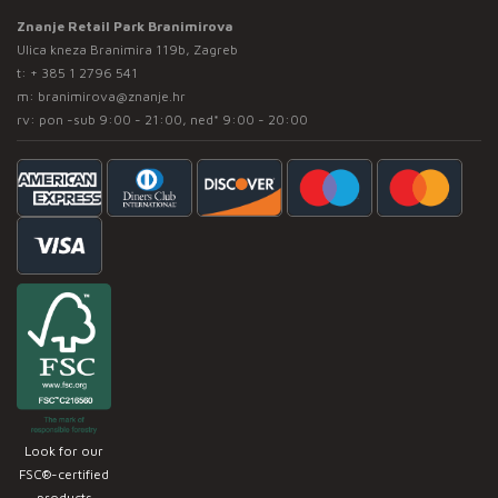
Znanje Retail Park Branimirova
Ulica kneza Branimira 119b, Zagreb
t:
+ 385 1 2796 541
m:
branimirova@znanje.hr
rv: pon -sub 9:00 - 21:00, ned* 9:00 - 20:00
Look for our
FSC®-certified
products