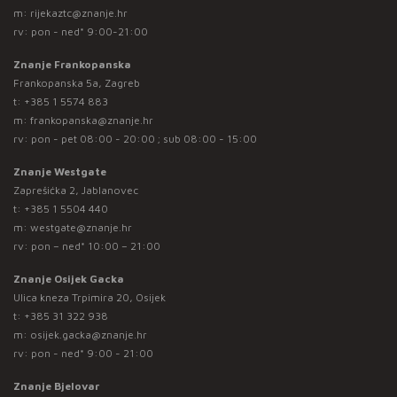
m:
rijekaztc@znanje.hr
rv: pon - ned* 9:00-21:00
Znanje Frankopanska
Frankopanska 5a, Zagreb
t:
+385 1 5574 883
m:
frankopanska@znanje.hr
rv: pon - pet 08:00 - 20:00 ; sub 08:00 - 15:00
Znanje Westgate
Zaprešićka 2, Jablanovec
t:
+385 1 5504 440
m:
westgate@znanje.hr
rv: pon – ned* 10:00 – 21:00
Znanje Osijek Gacka
Ulica kneza Trpimira 20, Osijek
t:
+385 31 322 938
m:
osijek.gacka@znanje.hr
rv: pon - ned* 9:00 - 21:00
Znanje Bjelovar