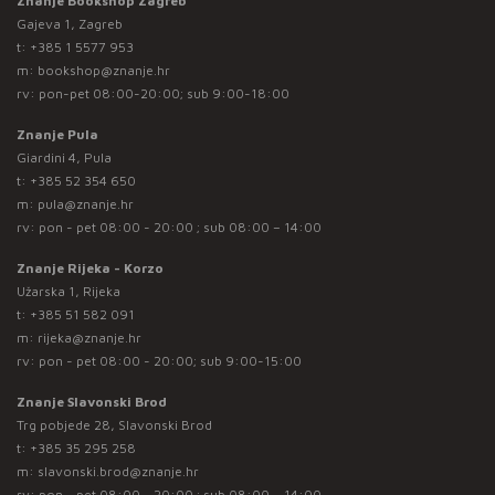
Znanje Bookshop Zagreb
Gajeva 1, Zagreb
t:
+385 1 5577 953
m:
bookshop@znanje.hr
rv: pon-pet 08:00-20:00; sub 9:00-18:00
Znanje Pula
Giardini 4, Pula
t:
+385 52 354 650
m:
pula@znanje.hr
rv: pon - pet 08:00 - 20:00 ; sub 08:00 – 14:00
Znanje Rijeka - Korzo
Užarska 1, Rijeka
t:
+385 51 582 091
m:
rijeka@znanje.hr
rv: pon - pet 08:00 - 20:00; sub 9:00-15:00
Znanje Slavonski Brod
Trg pobjede 28, Slavonski Brod
t:
+385 35 295 258
m:
slavonski.brod@znanje.hr
rv: pon - pet 08:00 - 20:00 ; sub 08:00 – 14:00