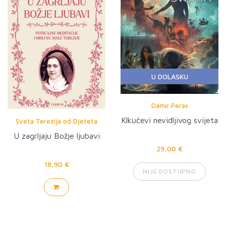
U DOLASKU
Damir Peras
Klkučevi nevidljivog svijeta
Sveta Terezija od Djeteta
Isusa
U zagrljaju Božje ljubavi
29,00 €
18,90 €
NIJE DOSTUPNO