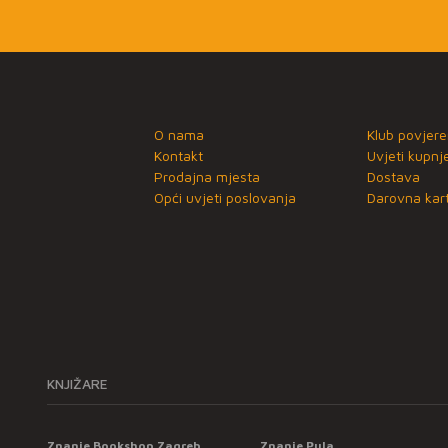
O nama
Klub povjere
Kontakt
Uvjeti kupnj
Prodajna mjesta
Dostava
Opći uvjeti poslovanja
Darovna kart
KNJIŽARE
Znanje Bookshop Zagreb
Znanje Pula