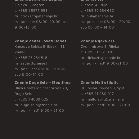
Gajeva 1, Zagreb
Giardini 4, Pula
t:
+385 1 5577 953
t:
+385 52 354 650
m:
bookshop@znanje.hr
m:
pula@znanje.hr
rv: pon-pet 08:00-20:00; sub
rv: pon - pet 08:00 - 20:00 ;
9:00-18:00
sub 08:00 – 14:00
Znanje Zadar - Sveti Donat
Znanje Rijeka ZTC
Knezova Šubića Bribirskih 11,
Zvonimirova 3, Rijeka
Zadar
t:
+385 51 581 370
t:
+385 23 254 518
m:
rijekaztc@znanje.hr
m:
zadar@znanje.hr
rv: pon - ned* 9:00-21:00
rv: pon - pet 08:00 - 20:00;
sub 8:00-14:00
Znanje Dugo Selo – Stop Shop
Znanje Mall of Split
Ulica Hrvatskog preporoda 70,
Ul. Josipa Jovića 93, Split
Dugo Selo
t:
+385 21 280 017
t:
+385 1 4838 025
m:
mallofsplit@znanje.hr
m:
dugo.selo@znanje.hr
rv: pon - ned* 9:00 – 21:00
rv: pon - ned* 9:00 – 21:00