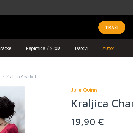
TRAŽI
gračke
Papirnica / Škola
Darovi
Autori
Kraljica Charlotte
Julia Quinn
Kraljica Cha
19,90 €