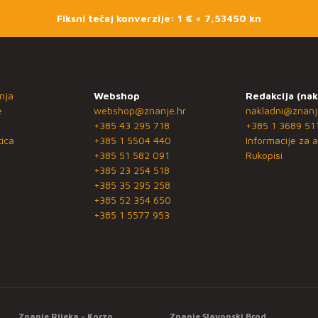
Fiksni tečaj konverzije: 1 € = 7,53450 kn
nja
Webshop
Redakcija (nak
e
webshop@znanje.hr
nakladni@znanj
+385 43 295 718
+385 1 3689 51
ica
+385 1 5504 440
Informacije za a
+385 51 582 091
Rukopisi
+385 23 254 518
+385 35 295 258
+385 52 354 650
+385 1 5577 953
Znanje Rijeka - Korzo
Znanje Slavonski Brod