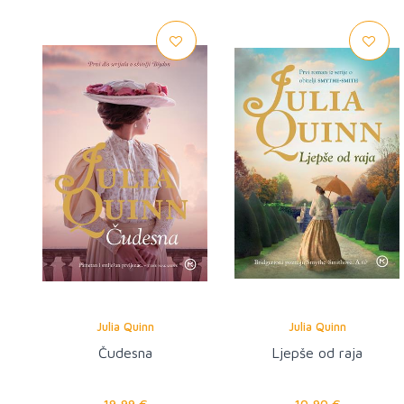
Julia Quinn
Julia Quinn
Čudesna
Ljepše od raja
19,99 €
10,90 €