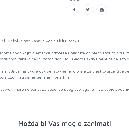
eli. Nekoliko sati kasnije već su bili u braku.
niz osobina zbog kojih njemačka princeza Charlotte od Mecklenburg-Strelit
trajnost itekako će joj dobro doći jer… George skriva neke tajne. I to s
nim odnosima dvora dok se istovremeno brine za vlastito srce. Sve se v
– mogla uzdrmati same temelje monarhije.
ruštvo. I mora se boriti; za sebe, za svog supruga, ali i za svoje podani
Možda bi Vas moglo zanimati