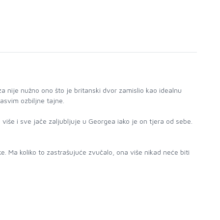
za nije nužno ono što je britanski dvor zamislio kao idealnu
asvim ozbiljne tajne.
iše i sve jače zaljubljuje u Georgea iako je on tjera od sebe.
ke. Ma koliko to zastrašujuće zvučalo, ona više nikad neće biti