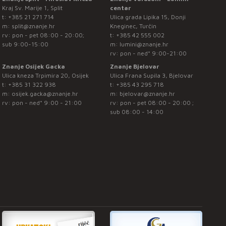
Kraj Sv. Marije 1, Split
centar
t:
+385 21 271 714
Ulica grada Lipika 15, Donji
m:
split@znanje.hr
Kneginec, Turčin
rv: pon - pet 08:00 - 20:00;
t:
+385 42 555 002
sub 9:00-15:00
m:
lumini@znanje.hr
rv: pon - ned* 9:00-21:00
Znanje Osijek Gacka
Znanje Bjelovar
Ulica kneza Trpimira 20, Osijek
Ulica Frana Supila 3, Bjelovar
t:
+385 31 322 938
t:
+385 43 295 718
m:
osijek.gacka@znanje.hr
m:
bjelovar@znanje.hr
rv: pon - ned* 9:00 - 21:00
rv: pon - pet 08:00 - 20:00 ;
sub 08:00 - 14:00