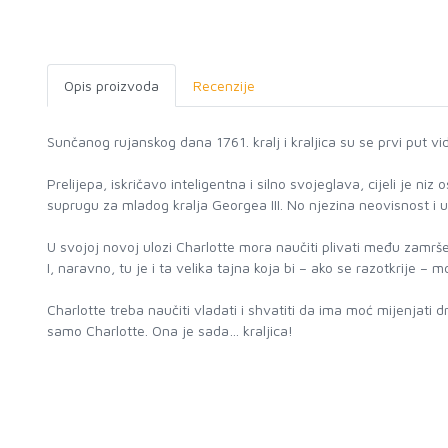
Opis proizvoda
Recenzije
Sunčanog rujanskog dana 1761. kralj i kraljica su se prvi put vidj
Prelijepa, iskričavo inteligentna i silno svojeglava, cijeli je 
suprugu za mladog kralja Georgea III. No njezina neovisnost i us
U svojoj novoj ulozi Charlotte mora naučiti plivati među zamrše
I, naravno, tu je i ta velika tajna koja bi – ako se razotkrije 
Charlotte treba naučiti vladati i shvatiti da ima moć mijenjati d
samo Charlotte. Ona je sada… kraljica!