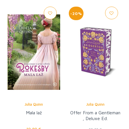
-20%
Julia Quinn
Julia Quinn
Mala laž
Offer From a Gentleman
, Deluxe Ed.
10,90 €