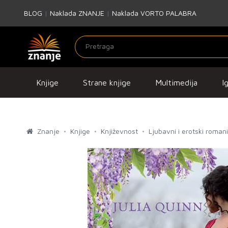
BLOG
|
Naklada ZNANJE
|
Naklada VORTO PALABRA
Knjige
Strane knjige
Multimedija
I
Znanje
Knjige
Književnost
Ljubavni i erotski romani