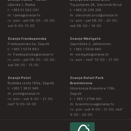
Užarska 1, Rijeka
Trg pobjede 28, Slavonski Brod
t:
+385 51 582 091
t:
+385 35 295 258
m:
rijeka@znanje.hr
m:
slavonski.brod@znanje.hr
rv: pon - pet 08:00 - 20:00;
rv: pon - pet 08:00 - 20:00 ;
sub 9:00-15:00
sub 08:00 – 14:00
Znanje Frankopanska
Znanje Westgate
Frankopanska 5a, Zagreb
Zaprešićka 2, Jablanovec
t:
+385 1 5574 883
t:
+385 1 5504 440
m:
frankopanska@znanje.hr
m:
westgate@znanje.hr
rv: pon - pet 08:00 - 20:00 ;
rv: pon – ned* 10:00 – 21:00
sub 08:00 - 15:00
Znanje Point
Znanje Retail Park
Rudeška cesta 169a, Zagreb
Branimirova
t:
+385 1 3831 945
Ulica kneza Branimira 119b,
m:
point@znanje.hr
Zagreb
rv: pon - sub 9:00 – 21:00;
t:
+ 385 1 2796 541
ned* 9:00-14:00
m:
branimirova@znanje.hr
rv: pon -sub 9:00 - 21:00, ned*
9:00 - 20:00