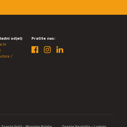
ladni odjel)
Pratite nas:
e.hr
1
utore /
Znanje Split - Miroslav Krleža
Znanje Varaždin - Lumini