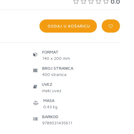
0.0
DODAJ U KOŠARICU
FORMAT
140 x 200 mm
BROJ STRANICA
400
stranica
UVEZ
meki uvez
MASA
0.43 kg
BARKOD
9789531435611