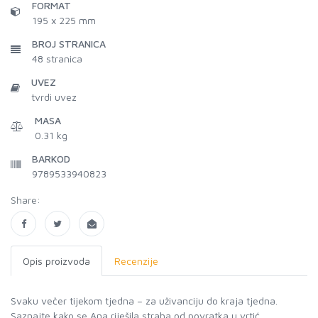
FORMAT
195 x 225 mm
BROJ STRANICA
48
stranica
UVEZ
tvrdi uvez
MASA
0.31 kg
BARKOD
9789533940823
Share:
Opis proizvoda
Recenzije
Svaku večer tijekom tjedna – za uživanciju do kraja tjedna.
Saznajte kako se Ana riješila straha od povratka u vrtić,