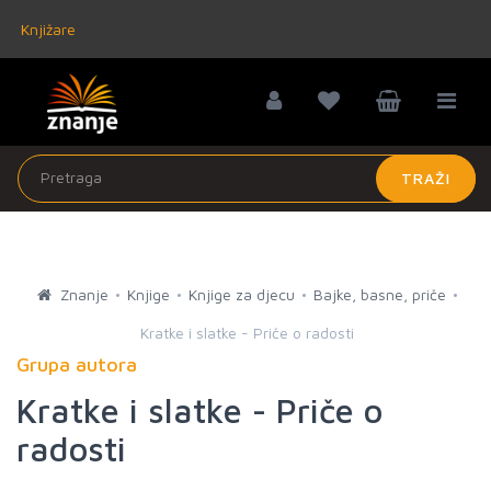
Knjižare
TRAŽI
Znanje
Knjige
Knjige za djecu
Bajke, basne, priče
Kratke i slatke - Priče o radosti
Grupa autora
Kratke i slatke - Priče o
radosti