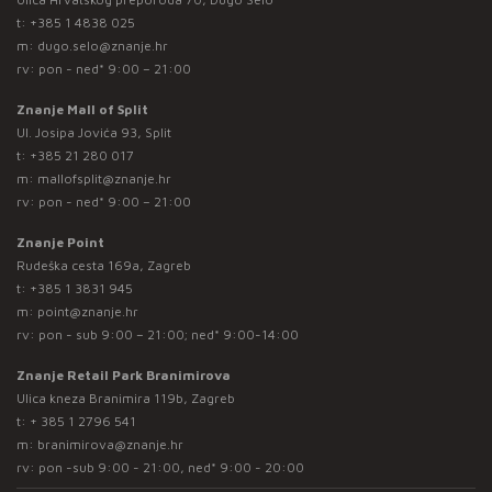
t:
+385 1 4838 025
m:
dugo.selo@znanje.hr
rv: pon - ned* 9:00 – 21:00
Znanje Mall of Split
Ul. Josipa Jovića 93, Split
t:
+385 21 280 017
m:
mallofsplit@znanje.hr
rv: pon - ned* 9:00 – 21:00
Znanje Point
Rudeška cesta 169a, Zagreb
t:
+385 1 3831 945
m:
point@znanje.hr
rv: pon - sub 9:00 – 21:00; ned* 9:00-14:00
Znanje Retail Park Branimirova
Ulica kneza Branimira 119b, Zagreb
t:
+ 385 1 2796 541
m:
branimirova@znanje.hr
rv: pon -sub 9:00 - 21:00, ned* 9:00 - 20:00