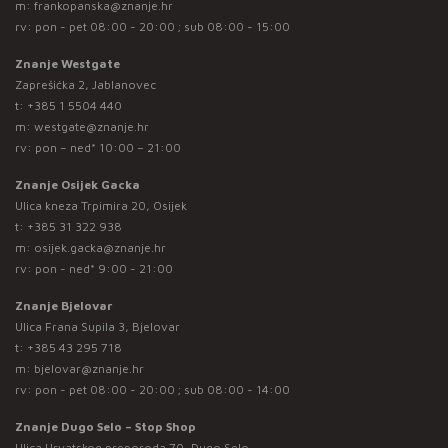
m:
frankopanska@znanje.hr
rv: pon - pet 08:00 - 20:00 ; sub 08:00 - 15:00
Znanje Westgate
Zaprešićka 2, Jablanovec
t:
+385 1 5504 440
m:
westgate@znanje.hr
rv: pon – ned* 10:00 – 21:00
Znanje Osijek Gacka
Ulica kneza Trpimira 20, Osijek
t:
+385 31 322 938
m:
osijek.gacka@znanje.hr
rv: pon - ned* 9:00 - 21:00
Znanje Bjelovar
Ulica Frana Supila 3, Bjelovar
t:
+385 43 295 718
m:
bjelovar@znanje.hr
rv: pon - pet 08:00 - 20:00 ; sub 08:00 - 14:00
Znanje Dugo Selo – Stop Shop
Ulica Hrvatskog preporoda 70, Dugo Selo