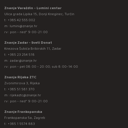
Znanje Varaždin - Lumini centar
Ulica grada Lipika 15, Donji Kneginec, Turčin
t:
+385 42 555 002
m:
lumini@znanje.hr
rv: pon - ned* 9:00-21:00
Znanje Zadar - Sveti Donat
Knezova Šubića Bribirskih 11, Zadar
t:
+385 23 254 518
m:
zadar@znanje.hr
rv: pon - pet 08:00 - 20:00; sub 8:00-14:00
Znanje Rijeka ZTC
Zvonimirova 3, Rijeka
t:
+385 51 581 370
m:
rijekaztc@znanje.hr
rv: pon - ned* 9:00-21:00
Znanje Frankopanska
Frankopanska 5a, Zagreb
t:
+385 1 5574 883