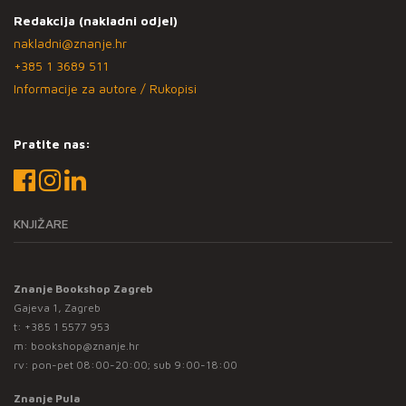
Redakcija (nakladni odjel)
nakladni@znanje.hr
+385 1 3689 511
Informacije za autore / Rukopisi
Pratite nas:
KNJIŽARE
Znanje Bookshop Zagreb
Gajeva 1, Zagreb
t:
+385 1 5577 953
m:
bookshop@znanje.hr
rv: pon-pet 08:00-20:00; sub 9:00-18:00
Znanje Pula